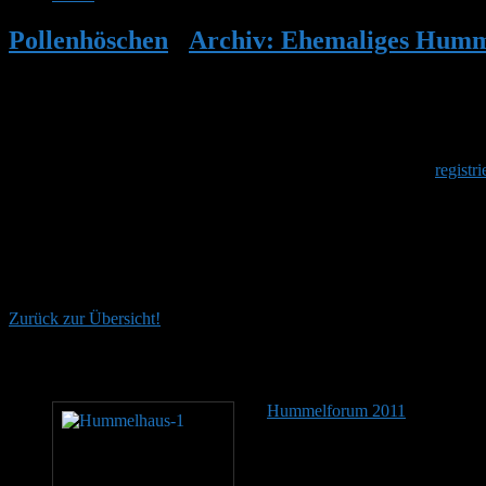
Pollenhöschen
•
Archiv: Ehemaliges Humm
Herzlich Willkommen
Um am Hummelforum teilzunehmen musst Du Dich einmalig
registri
Hummelforum 2009
Von 2003 bis Mitte 2017 entwickelte sich das Forum von bombus.de
16000 Forenbeiträge und damit fast eineinhalb Jahrzehnte Wissen au
Zurück zur Übersicht!
Empfohlener Lesestoff
Hummelforum 2011
Von 2003 b
musste der Betreiber das Forum
verloren. Hier archivierte Fore