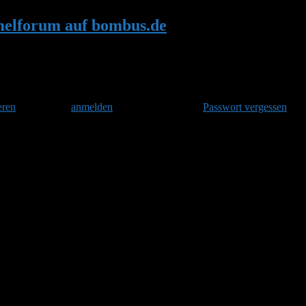
elforum auf bombus.de
•
Hummelforum 20
eren
und danach
anmelden
. Oder hast Du Dein
Passwort vergessen
?
 zum größten Deutschsprachigem Internetforum zum Thema Hummeln. Le
s dem Hummelforum bombus.de sind nicht verloren. Hier archivierte Fo
is Mitte 2017 entwickelte sich das Forum von bombus.de zum größt
 einstellen. Doch die nahezu 16000 Forenbeiträge und damit fast ein
nbeiträge aus dem Jahr 2011. Viel Spaß beim stöbern! Zurück zur Übersi