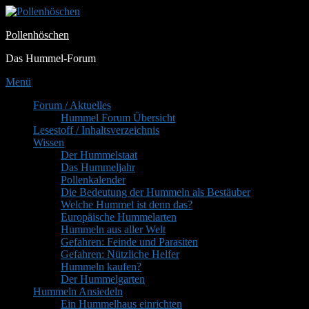
Zum
Inhalt
Pollenhöschen
springen
Das Hummel-Forum
Menü
Primäres
Forum / Aktuelles
Hummel Forum Übersicht
Menü
Lesestoff / Inhaltsverzeichnis
Wissen
Der Hummelstaat
Das Hummeljahr
Pollenkalender
Die Bedeutung der Hummeln als Bestäuber
Welche Hummel ist denn das?
Europäische Hummelarten
Hummeln aus aller Welt
Gefahren: Feinde und Parasiten
Gefahren: Nützliche Helfer
Hummeln kaufen?
Der Hummelgarten
Hummeln Ansiedeln
Ein Hummelhaus einrichten