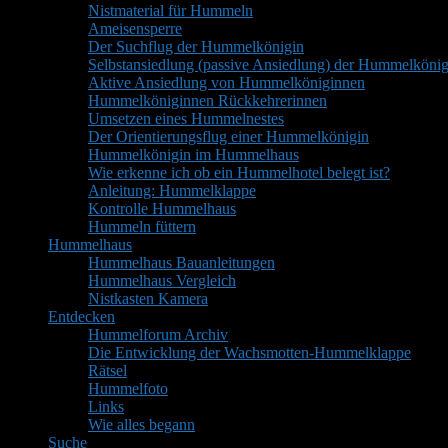
Nistmaterial für Hummeln
Ameisensperre
Der Suchflug der Hummelkönigin
Selbstansiedlung (passive Ansiedlung) der Hummelkönig
Aktive Ansiedlung von Hummelköniginnen
Hummelköniginnen Rückkehrerinnen
Umsetzen eines Hummelnestes
Der Orientierungsflug einer Hummelkönigin
Hummelkönigin im Hummelhaus
Wie erkenne ich ob ein Hummelhotel belegt ist?
Anleitung: Hummelklappe
Kontrolle Hummelhaus
Hummeln füttern
Hummelhaus
Hummelhaus Bauanleitungen
Hummelhaus Vergleich
Nistkasten Kamera
Entdecken
Hummelforum Archiv
Die Entwicklung der Wachsmotten-Hummelklappe
Rätsel
Hummelfoto
Links
Wie alles begann
Suche