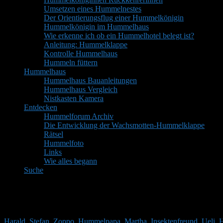
Umsetzen eines Hummelnestes
Der Orientierungsflug einer Hummelkönigin
Hummelkönigin im Hummelhaus
Wie erkenne ich ob ein Hummelhotel belegt ist?
Anleitung: Hummelklappe
Kontrolle Hummelhaus
Hummeln füttern
Hummelhaus
Hummelhaus Bauanleitungen
Hummelhaus Vergleich
Nistkasten Kamera
Entdecken
Hummelforum Archiv
Die Entwicklung der Wachsmotten-Hummelklappe
Rätsel
Hummelfoto
Links
Wie alles begann
Suche
Mitglieder
Gäste online in den letzten 24 Stunden: 5155, Mitglieder: 12
Harald
,
Stefan
,
Zoppo
,
Hummelpapa
,
Martha
,
Insektenfreund
,
Ueli
,