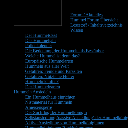
Primärer
Inhaltsverzeichnis
Seitenleisten-
Forum / Aktuelles
Widgetbereich
Hummel Forum Übersicht
Lesestoff / Inhaltsverzeichnis
Wissen
Der Hummelstaat
Das Hummeljahr
Pollenkalender
Die Bedeutung der Hummeln als Bestäuber
Welche Hummel ist denn das?
Europäische Hummelarten
Hummeln aus aller Welt
Gefahren: Feinde und Parasiten
Gefahren: Nützliche Helfer
Hummeln kaufen?
Der Hummelgarten
Hummeln Ansiedeln
Ein Hummelhaus einrichten
Nistmaterial für Hummeln
Ameisensperre
Der Suchflug der Hummelkönigin
Selbstansiedlung (passive Ansiedlung) der Hummelkönig
Aktive Ansiedlung von Hummelköniginnen
Hummelköniginnen Rückkehrerinnen