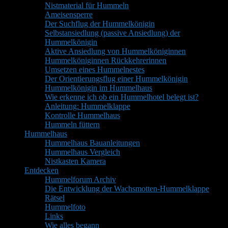
Nistmaterial für Hummeln
Ameisensperre
Der Suchflug der Hummelkönigin
Selbstansiedlung (passive Ansiedlung) der
Hummelkönigin
Aktive Ansiedlung von Hummelköniginnen
Hummelköniginnen Rückkehrerinnen
Umsetzen eines Hummelnestes
Der Orientierungsflug einer Hummelkönigin
Hummelkönigin im Hummelhaus
Wie erkenne ich ob ein Hummelhotel belegt ist?
Anleitung: Hummelklappe
Kontrolle Hummelhaus
Hummeln füttern
Hummelhaus
Hummelhaus Bauanleitungen
Hummelhaus Vergleich
Nistkasten Kamera
Entdecken
Hummelforum Archiv
Die Entwicklung der Wachsmotten-Hummelklappe
Rätsel
Hummelfoto
Links
Wie alles begann