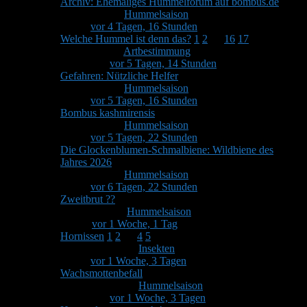
Archiv: Ehemaliges Hummelforum auf bombus.de
Von
Stefan
in
Hummelsaison
2
2
Letzter Beitrag von
Stefan
vor 4 Tagen, 16 Stunden
Welche Hummel ist denn das?
1
2
…
16
17
Von
Stefan
in
Artbestimmung
242
50
Letzter Beitrag
von
Stefan
vor 5 Tagen, 14 Stunden
Gefahren: Nützliche Helfer
Von
Stefan
in
Hummelsaison
1
1
Letzter Beitrag von
Stefan
vor 5 Tagen, 16 Stunden
Bombus kashmirensis
Von
Stefan
in
Hummelsaison
1
1
Letzter Beitrag von
Stefan
vor 5 Tagen, 22 Stunden
Die Glockenblumen-Schmalbiene: Wildbiene des
Jahres 2026
Von
Stefan
in
Hummelsaison
1
1
Letzter Beitrag von
Stefan
vor 6 Tagen, 22 Stunden
Zweitbrut ??
Von
Wuddi
in
Hummelsaison
3
2
Letzter Beitrag von
Wuddi
vor 1 Woche, 1 Tag
Hornissen
1
2
…
4
5
Von
sunnygirl
in
Insekten
67
12
Letzter Beitrag von
Stefan
vor 1 Woche, 3 Tagen
Wachsmottenbefall
Von
rbkiter58
in
Hummelsaison
9
2
Letzter Beitrag
von
Stefan
vor 1 Woche, 3 Tagen