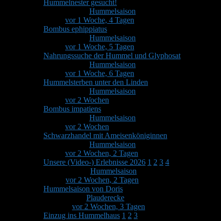
Hummelnester gesucht!
Von
Stefan
in
Hummelsaison
2
1
Letzter Beitrag von
Stefan
vor 1 Woche, 4 Tagen
Bombus ephippiatus
Von
Stefan
in
Hummelsaison
1
1
Letzter Beitrag von
Stefan
vor 1 Woche, 5 Tagen
Nahrungssuche der Hummel und Glyphosat
Von
Stefan
in
Hummelsaison
3
2
Letzter Beitrag von
Stefan
vor 1 Woche, 6 Tagen
Hummelsterben unter den Linden
Von
Stefan
in
Hummelsaison
4
2
Letzter Beitrag von
Stefan
vor 2 Wochen
Bombus impatiens
Von
Stefan
in
Hummelsaison
3
2
Letzter Beitrag von
Stefan
vor 2 Wochen
Schwarzhandel mit Ameisenköniginnen
Von
Stefan
in
Hummelsaison
1
1
Letzter Beitrag von
Stefan
vor 2 Wochen, 2 Tagen
Unsere (Video-) Erlebnisse 2026
1
2
3
4
Von
Makki
in
Hummelsaison
58
4
Letzter Beitrag von
Makki
vor 2 Wochen, 2 Tagen
Hummelsaison von Doris
Von
Doris
in
Plauderecke
11
4
Letzter Beitrag von
Marylou
vor 2 Wochen, 3 Tagen
Einzug ins Hummelhaus
1
2
3