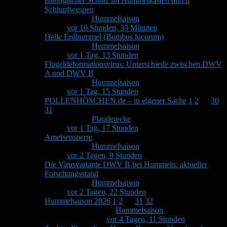
Biologischer Schutz im Hummelkasten durch
Schlupfwespen
Von
Stefan
in
Hummelsaison
11
3
Letzter Beitrag von
Stefan
vor 10 Stunden, 33 Minuten
Helle Erdhummel (Bombus lucorum)
Von
Stefan
in
Hummelsaison
1
1
Letzter Beitrag von
Stefan
vor 1 Tag, 13 Stunden
Flügeldeformationsvirus: Unterschiede zwischen DWV
A und DWV B
Von
Stefan
in
Hummelsaison
5
2
Letzter Beitrag von
Stefan
vor 1 Tag, 15 Stunden
POLLENHÖSCHEN.de – in eigener Sache
1
2
…
30
31
Von
Stefan
in
Plauderecke
460
33
Letzter Beitrag von
Stefan
vor 1 Tag, 17 Stunden
Ameisensperre
Von
Stefan
in
Hummelsaison
1
1
Letzter Beitrag von
Stefan
vor 2 Tagen, 9 Stunden
Die Virusvariante DWV B bei Hummeln: aktueller
Forschungsstand
Von
Stefan
in
Hummelsaison
1
1
Letzter Beitrag von
Stefan
vor 2 Tagen, 22 Stunden
Hummelsaison 2026
1
2
…
31
32
Von
chrissimandy
in
Hummelsaison
468
61
Letzter
Beitrag von
Stefan
vor 4 Tagen, 11 Stunden