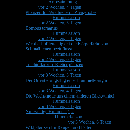
Von
Jens
in
Artbestimmung
34
5
Letzter Beitrag von
Stefan
vor 2 Wochen, 4 Tagen
Pflanzen für Wildbienen – Ziergehölze
Von
Stefan
in
Hummelsaison
6
3
Letzter Beitrag von
Stefan
vor 2 Wochen, 5 Tagen
Bombus ternarius
Von
Stefan
in
Hummelsaison
1
1
Letzter Beitrag von
Stefan
vor 2 Wochen, 5 Tagen
Wie die Luftfeuchtigkeit die Körperfarbe von
Schmalbienen beeinflusst
Von
Stefan
in
Hummelsaison
1
1
Letzter Beitrag von
Stefan
vor 2 Wochen, 6 Tagen
Trachtpflanzen: Kletterpflanzen
Von
Stefan
in
Hummelsaison
4
2
Letzter Beitrag von
Stefan
vor 3 Wochen, 3 Tagen
Der Orientierungsflug einer Hummelkönigin
Von
Stefan
in
Hummelsaison
1
1
Letzter Beitrag von
Stefan
vor 3 Wochen, 4 Tagen
Die Wachsmotte aus einem anderen Blickwinkel
Von
Stefan
in
Hummelsaison
3
2
Letzter Beitrag von
Stefan
vor 3 Wochen, 5 Tagen
Nur wenige Hummeln
1
2
Von
Brigitte
in
Hummelsaison
21
7
Letzter Beitrag
von
Karsten Grotstück
vor 3 Wochen, 6 Tagen
Wildpflanzen für Raupen und Falter