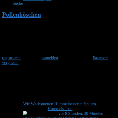
Suche
Pollenhöschen
•
Aktuelles aus dem
Hummelforum
Herzlich Willkommen
Um am Hummelforum teilzunehmen musst Du Dich einmalig
registrieren
und danach
anmelden
. Oder hast Du Dein
Passwort
vergessen
?
Aktuelles aus dem Hummelforum
Thema
Teilnehmer
Beiträge
Letzter Beitrag
Wie Wachsmotten Hummelnester aufspüren
Von
Stefan
in
Hummelsaison
2
2
Letzter Beitrag von
Christian
vor 8 Stunden, 39 Minuten