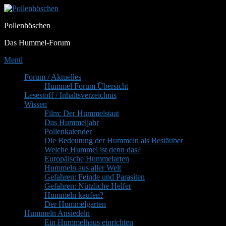
Zum
Inhalt
Pollenhöschen
springen
Das Hummel-Forum
Menü
Primäres
Forum / Aktuelles
Hummel Forum Übersicht
Menü
Lesestoff / Inhaltsverzeichnis
Wissen
Film: Der Hummelstaat
Das Hummeljahr
Pollenkalender
Die Bedeutung der Hummeln als Bestäuber
Welche Hummel ist denn das?
Europäische Hummelarten
Hummeln aus aller Welt
Gefahren: Feinde und Parasiten
Gefahren: Nützliche Helfer
Hummeln kaufen?
Der Hummelgarten
Hummeln Ansiedeln
Ein Hummelhaus einrichten