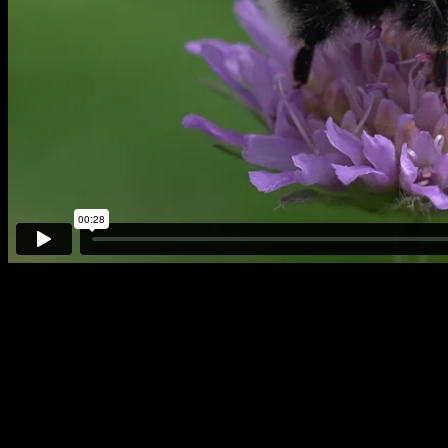
Quellen
Svenska Wikipedia: Rallarjordhumla,
https://sv.wikipedia.org/wiki/Rallarjordhumla
GBIF: Bombus sporadicus Nylander, 1848, mit Verweis auf
Williams, P. H. (2021), Not just cryptic, but a barcode bush,
Journal of Natural History, Bd. 55, Nr. 5-6,
https://www.gbif.org/species/1340433