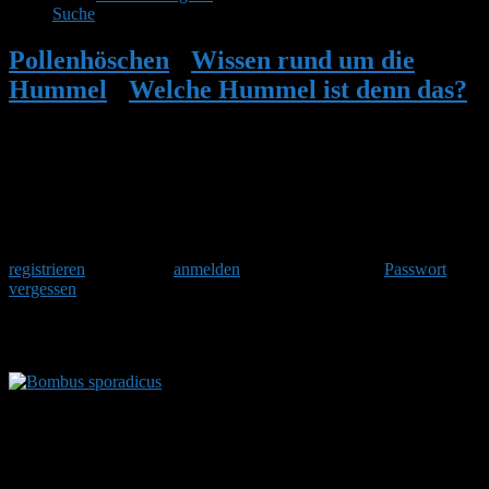
Suche
Pollenhöschen
•
Wissen rund um die
Hummel
•
Welche Hummel ist denn das?
•
Bombus sporadicus
Herzlich Willkommen
Um am Hummelforum teilzunehmen musst Du Dich einmalig
registrieren
und danach
anmelden
. Oder hast Du Dein
Passwort
vergessen
?
Bombus sporadicus
Bombus sporadicus wurde 1848 von William
Nylander beschrieben. Die Art ist in Fennoskandien und weiten
Teilen Russlands verbreitet, wo sie vor allem die nördlichen und
östlichen Landesteile besiedelt, ihr Vorkommen reicht bis zur
Pazifikküste. Weitere, isolierte Populationen finden sich im
Autonomen Gebiet Xinjiang und an der Ostküste Chinas. Im