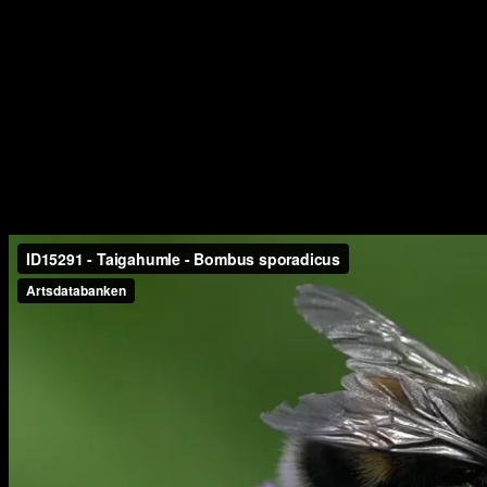
Nestbeziehern unter den Hummeln, die selbst keine Erdhöhlen
graben, sondern vorhandene Hohlräume nutzen.
Nahrungspflanzen und Flugzeit
Zu den regelmäßig besuchten Nahrungsquellen zählen vor allem
Korbblütler sowie das Schmalblättrige Weidenröschen, dazu kommt
die Vogel-Wicke. Die Flugzeit reicht von Anfang Juni bis Ende
September, Männchen lassen sich dabei bis in den September hinein
beobachten.