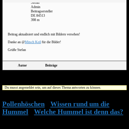
Stefan
Admin
Beitragsersteller
DE 84513
398 m
Beitrag aktualisiert und endlich mit Bildern versehen!
Danke an @
Mitsch Keil
für die Bilder!
Grüße Stefan
Autor
Beiträge
Ansicht von 1 Beitrag (von insgesamt 1)
Du musst angemeldet sein, um auf dieses Thema antworten zu können.
Pollenhöschen
•
Wissen rund um die
Hummel
•
Welche Hummel ist denn das?
•
Bombus sporadicus