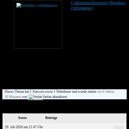
Cullumanushummel (Bombus
cullumanus)
Königinnen und
Arbeiterinnen der
Cullumanushummel sind
schwarz gefärbt und tragen
einen rötlichen
Hinterleibsabschluss. Dadurch
lassen sie sich kaum von der
weit verbreiteten Steinhummel
(Bombus lapidarius)
unterscheiden. Hinterbeine und Pollenkorb bleiben bei beiden Arten
vollständig schwarz. Männchen zeigen dagegen ein deutlich
kontrastreicheres Muster, das eine sichere Bestimmung erlaubt. Im
Gesicht sitzt ein heller Fleck, der Kragen ist beige gefärbt, der
mittlere Rückenbereich beige mit einem schwarzen Band darüber.
Der vordere Teil des Hinterleibs ist ebenfalls beige…
Dieses Thema hat 1 Antwort sowie 1 Teilnehmer und wurde zuletzt
vor 6 Jahren,
10 Monaten
von
Stefan aktualisiert.
Ansicht von 1 Beitrag (von insgesamt 1)
Autor
Beiträge
29. Juli 2026 um 21:47 Uhr
#96846