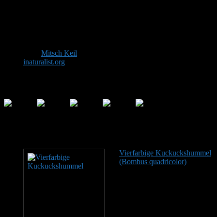
Artsdatabanken: Taigahumle Bombus sporadicus,
https://artsdatabanken.no/Pages/156350/Taigahumle
Dyntaxa: Rallarjordhumla, Svensk taxonomisk databas,
https://www.dyntaxa.se/taxon/info/103280
Naturvårdsverket: Linjeinventering av humlor,
https://www.naturvardsverket.se/4ac2bb/contentassets/d7ef7
Foto:
Mitsch Keil
inaturalist.org
Bewerte diesen Beitrag
(3
Bewertungen gesamt. Ø
5,00
/ 5)
Empfohlener Lesestoff
Vierfarbige Kuckuckshummel
(Bombus quadricolor)
Die
Vierfarbige Kuckuckshummel
(Bombus quadricolor) ist eine
der weniger bekannten Arten
innerhalb der
Kuckuckshummeln. Wie alle
Arten dieser Gruppe bildet sie