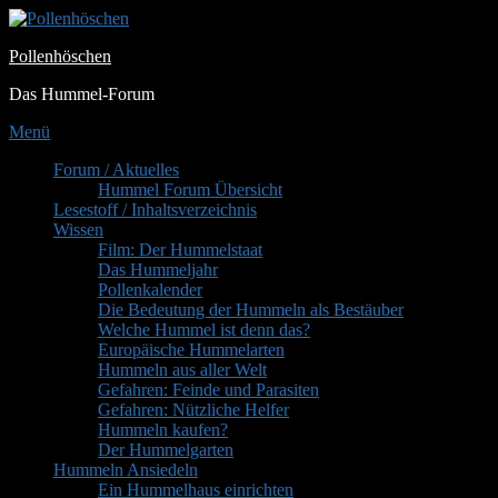
Zum
Inhalt
Pollenhöschen
springen
Das Hummel-Forum
Menü
Primäres
Forum / Aktuelles
Hummel Forum Übersicht
Menü
Lesestoff / Inhaltsverzeichnis
Wissen
Film: Der Hummelstaat
Das Hummeljahr
Pollenkalender
Die Bedeutung der Hummeln als Bestäuber
Welche Hummel ist denn das?
Europäische Hummelarten
Hummeln aus aller Welt
Gefahren: Feinde und Parasiten
Gefahren: Nützliche Helfer
Hummeln kaufen?
Der Hummelgarten
Hummeln Ansiedeln
Ein Hummelhaus einrichten