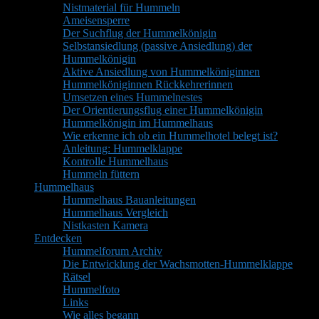
Nistmaterial für Hummeln
Ameisensperre
Der Suchflug der Hummelkönigin
Selbstansiedlung (passive Ansiedlung) der
Hummelkönigin
Aktive Ansiedlung von Hummelköniginnen
Hummelköniginnen Rückkehrerinnen
Umsetzen eines Hummelnestes
Der Orientierungsflug einer Hummelkönigin
Hummelkönigin im Hummelhaus
Wie erkenne ich ob ein Hummelhotel belegt ist?
Anleitung: Hummelklappe
Kontrolle Hummelhaus
Hummeln füttern
Hummelhaus
Hummelhaus Bauanleitungen
Hummelhaus Vergleich
Nistkasten Kamera
Entdecken
Hummelforum Archiv
Die Entwicklung der Wachsmotten-Hummelklappe
Rätsel
Hummelfoto
Links
Wie alles begann