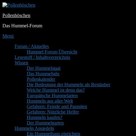
Zum
Inhalt
Pollenhöschen
springen
Das Hummel-Forum
Menü
Primäres
Forum / Aktuelles
Hummel Forum Übersicht
Menü
Lesestoff / Inhaltsverzeichnis
Wissen
Der Hummelstaat
Das Hummeljahr
Pollenkalender
Die Bedeutung der Hummeln als Bestäuber
Welche Hummel ist denn das?
Europäische Hummelarten
Hummeln aus aller Welt
Gefahren: Feinde und Parasiten
Gefahren: Nützliche Helfer
Hummeln kaufen?
Der Hummelgarten
Hummeln Ansiedeln
Ein Hummelhaus einrichten