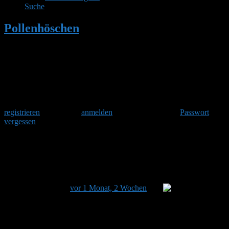
Suche
Pollenhöschen
•
Pfingstrose und Ameisen:
Eine clevere Partnerschaft im Garten
Herzlich Willkommen
Um am Hummelforum teilzunehmen musst Du Dich einmalig
registrieren
und danach
anmelden
. Oder hast Du Dein
Passwort
vergessen
?
Pfingstrose und Ameisen: Eine clevere
Partnerschaft im Garten
Dieses Thema hat 0 Antworten sowie 1 Teilnehmer und
wurde zuletzt
vor 1 Monat, 2 Wochen
von
Stefan
aktualisiert.
Ansicht von 1 Beitrag (von insgesamt 1)