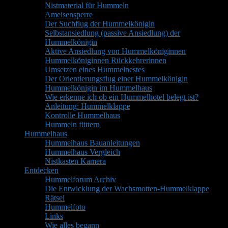
Nistmaterial für Hummeln
Ameisensperre
Der Suchflug der Hummelkönigin
Selbstansiedlung (passive Ansiedlung) der
Hummelkönigin
Aktive Ansiedlung von Hummelköniginnen
Hummelköniginnen Rückkehrerinnen
Umsetzen eines Hummelnestes
Der Orientierungsflug einer Hummelkönigin
Hummelkönigin im Hummelhaus
Wie erkenne ich ob ein Hummelhotel belegt ist?
Anleitung: Hummelklappe
Kontrolle Hummelhaus
Hummeln füttern
Hummelhaus
Hummelhaus Bauanleitungen
Hummelhaus Vergleich
Nistkasten Kamera
Entdecken
Hummelforum Archiv
Die Entwicklung der Wachsmotten-Hummelklappe
Rätsel
Hummelfoto
Links
Wie alles begann