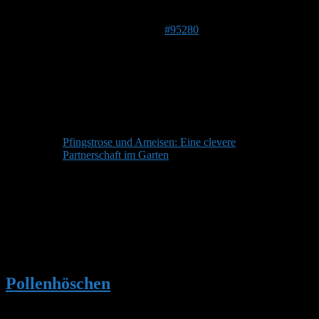
Autor
Beiträge
21. Juni 2026 um 07:00 Uhr
#95280
Stefan
Admin
Beitragsersteller
DE 84513
398 m
Dieser Beitrag enthält Fragen und Antworten zu:
Pfingstrose und Ameisen: Eine clevere
Partnerschaft im Garten
Autor
Beiträge
Ansicht von 1 Beitrag (von insgesamt 1)
Du musst angemeldet sein, um auf dieses Thema antworten
zu können.
Pollenhöschen
•
Pfingstrose und Ameisen:
Eine clevere Partnerschaft im Garten