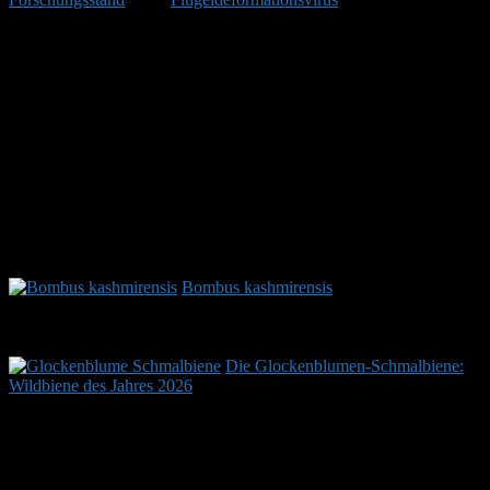
zu den bekanntesten Viruserkrankungen bei Honigbienen. In…
.
Das Hummel-Paradoxon – oder warum
kann eine Hummel physikalisch gar nicht
fliegen?
“Die Hummel hat 0,7 cm² Flügelfläche und wiegt 1,2 Gramm.
Nach den Gesetzen der Aerodynamik ist es unmöglich, bei diesem
Verhältnis zu fliegen!”.
Das nahm ein Aerodynamiker um das Jahr
1930 an, der jedoch fälschlicherweise bei seinen Berechnungen
davon ausging, dass Hummelflügel steif sind.
Bombus kashmirensis
-
Bombus
kashmirensis ist eine Hummelart der asiatischen Hochgebirge. Ihr
Verbreitungsgebiet ist auf…
.
Die Glockenblumen-Schmalbiene:
Wildbiene des Jahres 2026
-
Die Glockenblumen-Schmalbiene
(Lasioglossum costulatum) wirkt auf den ersten Blick wie viele
andere…
.
Hummelschutz: Themen im