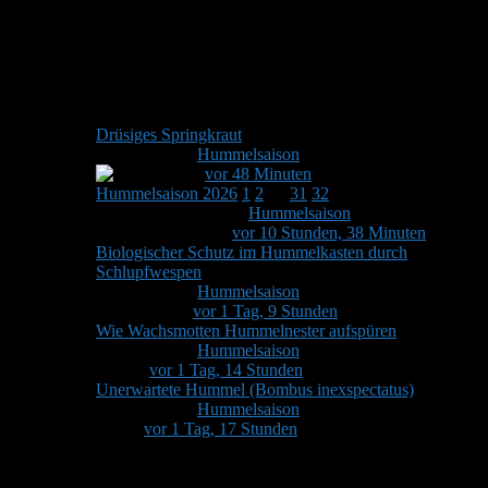
Hummelforum
Thema
Teilnehmer
Beiträge
Letzter Beitrag
Drüsiges Springkraut
Von
Stefan
in
Hummelsaison
1
1
Letzter Beitrag von
Stefan
vor 48 Minuten
Hummelsaison 2026
1
2
…
31
32
Von
chrissimandy
in
Hummelsaison
476
61
Letzter
Beitrag von
Harald
vor 10 Stunden, 38 Minuten
Biologischer Schutz im Hummelkasten durch
Schlupfwespen
Von
Stefan
in
Hummelsaison
14
3
Letzter Beitrag von
Hummelpapa
vor 1 Tag, 9 Stunden
Wie Wachsmotten Hummelnester aufspüren
Von
Stefan
in
Hummelsaison
6
4
Letzter Beitrag von
Martha
vor 1 Tag, 14 Stunden
Unerwartete Hummel (Bombus inexspectatus)
Von
Stefan
in
Hummelsaison
1
1
Letzter Beitrag von
Stefan
vor 1 Tag, 17 Stunden