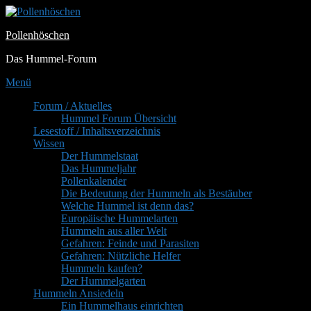
Zum
Inhalt
Pollenhöschen
springen
Das Hummel-Forum
Menü
Primäres
Forum / Aktuelles
Hummel Forum Übersicht
Menü
Lesestoff / Inhaltsverzeichnis
Wissen
Der Hummelstaat
Das Hummeljahr
Pollenkalender
Die Bedeutung der Hummeln als Bestäuber
Welche Hummel ist denn das?
Europäische Hummelarten
Hummeln aus aller Welt
Gefahren: Feinde und Parasiten
Gefahren: Nützliche Helfer
Hummeln kaufen?
Der Hummelgarten
Hummeln Ansiedeln
Ein Hummelhaus einrichten