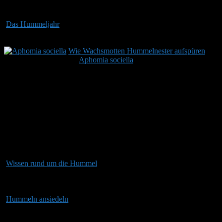
dann ihre Aufgabe erfüllt.
Das Hummeljahr
-
Das neue Hummeljahr beginnt für einige
Hummelarten bereits Ende Februar, Anfang März,…
.
Wie Wachsmotten Hummelnester aufspüren
-
Die Hummelnestmotte (
Aphomia sociella
) findet ihre Wirte nicht mit
den Augen. Die…
.
Was machen Hummeln im Winter?
Hummeln sind keine Honigbienen, die Honig einlagern, um über
den Winter zu kommen. Alle Hummeln sterben spätestens (je nach
Hummelart) im Herbst, außer den frisch begatteten Jungköniginnen.
Diese graben sich über den Winter ein zur sogenannten Diapause.
Im Frühjahr gründen die Königinnen dann ein neues Hummelvolk.
Wissen rund um die Hummel
-
Hummeln gehören zu unseren
größten, schönsten und nützlichsten Insekten. Neben
Schmetterlingen und…
.
Hummeln ansiedeln
-
Ähnlich wie Vögel lassen sich auch
Hummeln im heimischen Garten oder auf…
.