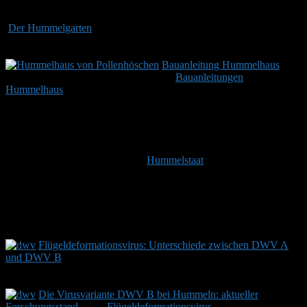
eine Anti-Histamin-Salbe.
Der Hummelgarten
-
Wer aufmerksam durch die Natur wandert,
findet dort die beste Inspiration für…
.
Bauanleitung Hummelhaus
-
Im
Internet lassen sich mühelos zahlreiche
Bauanleitungen
für ein
Hummelhaus
finden. Viele…
.
Wo haben Hummeln ihr Nest?
Hummeln gehören zu den Wildbienen und sind staatenbildende
Insekten. Gegründet wird dieser
Hummelstaat
im Frühjahr von einer
Königin. Es folgen Arbeiterinnen und zum Schluss Drohnen (also
männliche Exemplare) und Jungköniginnen. Hummelnester findet
man je nach Art in Mauslöchern, verlassenen Vogelnestern,
Grasbüscheln oder in Hohlräumen. Hummelschutz bedeutet, diese
Nistmöglichkeiten zu erhalten.
Flügeldeformationsvirus: Unterschiede zwischen DWV A
und DWV B
-
Wer sich mit Krankheiten von Honigbienen
beschäftigt, stößt früher oder später auf…
.
Die Virusvariante DWV B bei Hummeln: aktueller
Forschungsstand
-
Das
Flügeldeformationsvirus
, kurz DWV, gehört