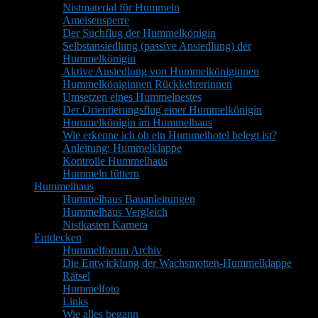
Nistmaterial für Hummeln
Ameisensperre
Der Suchflug der Hummelkönigin
Selbstansiedlung (passive Ansiedlung) der
Hummelkönigin
Aktive Ansiedlung von Hummelköniginnen
Hummelköniginnen Rückkehrerinnen
Umsetzen eines Hummelnestes
Der Orientierungsflug einer Hummelkönigin
Hummelkönigin im Hummelhaus
Wie erkenne ich ob ein Hummelhotel belegt ist?
Anleitung: Hummelklappe
Kontrolle Hummelhaus
Hummeln füttern
Hummelhaus
Hummelhaus Bauanleitungen
Hummelhaus Vergleich
Nistkasten Kamera
Entdecken
Hummelforum Archiv
Die Entwicklung der Wachsmotten-Hummelklappe
Rätsel
Hummelfoto
Links
Wie alles begann