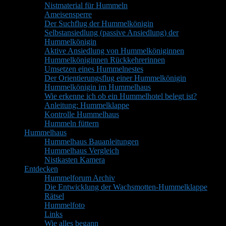
Nistmaterial für Hummeln
Ameisensperre
Der Suchflug der Hummelkönigin
Selbstansiedlung (passive Ansiedlung) der
Hummelkönigin
Aktive Ansiedlung von Hummelköniginnen
Hummelköniginnen Rückkehrerinnen
Umsetzen eines Hummelnestes
Der Orientierungsflug einer Hummelkönigin
Hummelkönigin im Hummelhaus
Wie erkenne ich ob ein Hummelhotel belegt ist?
Anleitung: Hummelklappe
Kontrolle Hummelhaus
Hummeln füttern
Hummelhaus
Hummelhaus Bauanleitungen
Hummelhaus Vergleich
Nistkasten Kamera
Entdecken
Hummelforum Archiv
Die Entwicklung der Wachsmotten-Hummelklappe
Rätsel
Hummelfoto
Links
Wie alles begann