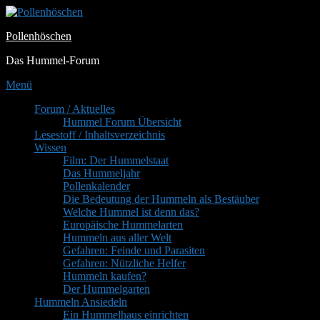
Zum
Inhalt
Pollenhöschen
springen
Das Hummel-Forum
Menü
Primäres
Forum / Aktuelles
Hummel Forum Übersicht
Menü
Lesestoff / Inhaltsverzeichnis
Wissen
Film: Der Hummelstaat
Das Hummeljahr
Pollenkalender
Die Bedeutung der Hummeln als Bestäuber
Welche Hummel ist denn das?
Europäische Hummelarten
Hummeln aus aller Welt
Gefahren: Feinde und Parasiten
Gefahren: Nützliche Helfer
Hummeln kaufen?
Der Hummelgarten
Hummeln Ansiedeln
Ein Hummelhaus einrichten