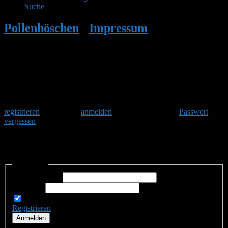
Suche
Pollenhöschen
•
Impressum
•
Einloggen
ins Hummelforum
Herzlich Willkommen
Um am Hummelforum teilzunehmen musst Du Dich einmalig
registrieren
und danach
anmelden
. Oder hast Du Dein
Passwort
vergessen
?
Einloggen ins Hummelforum
Anmelden
Benutzername:
Passwort:
Angemeldet bleiben
Registrieren
Anmelden