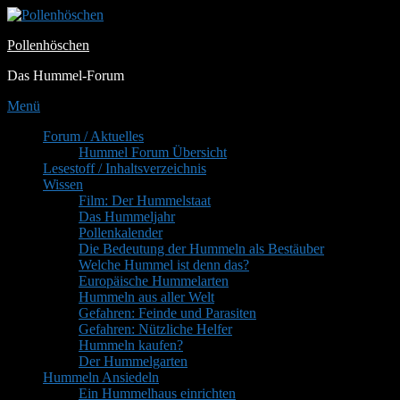
Zum
Inhalt
Pollenhöschen
springen
Das Hummel-Forum
Menü
Primäres
Forum / Aktuelles
Hummel Forum Übersicht
Menü
Lesestoff / Inhaltsverzeichnis
Wissen
Film: Der Hummelstaat
Das Hummeljahr
Pollenkalender
Die Bedeutung der Hummeln als Bestäuber
Welche Hummel ist denn das?
Europäische Hummelarten
Hummeln aus aller Welt
Gefahren: Feinde und Parasiten
Gefahren: Nützliche Helfer
Hummeln kaufen?
Der Hummelgarten
Hummeln Ansiedeln
Ein Hummelhaus einrichten