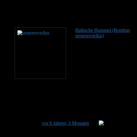
Apidae und zur Untergattung Pyrobombus. Aussehen und
Verwechslungsmöglichkeiten Bei der Königin sind Brustabschnitt
und die vorderen Hinterleibssegmente tief samtschwarz gefärbt,
das…
Baltische Hummel (Bombus
semenoviellus)
Die Baltische
Hummel (Bombus
semenoviellus) ist eine wenig
bekannte Art aus der Familie
der Echten Bienen und gehört
dort zur Untergattung
Cullumanobombus. Der
russische Entomologe
Alexander Skorikov beschrieb
die Art 1910, ihr ursprüngliches Vorkommen lag in der Taiga
Osteuropas und Sibiriens. Seit Ende der 1990er Jahre hat sich das
Verbreitungsgebiet deutlich nach Westen ausgedehnt: 1998 wurde
die Art bei Lübeck gefunden, der erste Nachweis für Mitteleuropa
überhaupt. In den folgenden Jahren kamen weitere Funde aus…
Dieses Thema hat 0 Antworten sowie 1 Teilnehmer und
wurde zuletzt
vor 6 Jahren, 3 Monaten
von
Stefan
aktualisiert.