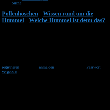
Suche
Pollenhöschen
•
Wissen rund um die
Hummel
•
Welche Hummel ist denn das?
•
Cullumanushummel (Bombus
cullumanus)
Herzlich Willkommen
Um am Hummelforum teilzunehmen musst Du Dich einmalig
registrieren
und danach
anmelden
. Oder hast Du Dein
Passwort
vergessen
?
Cullumanushummel (Bombus
cullumanus)
Königinnen und Arbeiterinnen der Cullumanushummel sind
schwarz gefärbt und tragen einen rötlichen Hinterleibsabschluss.
Dadurch lassen sie sich kaum von der weit verbreiteten