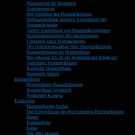
Nistmaterial für Hummeln
Ameisensperre
Der Suchflug der Hummelkönigin
Selbstansiedlung (passive Ansiedlung) der
Hummelkönigin
Aktive Ansiedlung von Hummelköniginnen
Hummelköniginnen Rückkehrerinnen
Umsetzen eines Hummelnestes
Der Orientierungsflug einer Hummelkönigin
Hummelkönigin im Hummelhaus
Wie erkenne ich ob ein Hummelhotel belegt ist?
Anleitung: Hummelklappe
Kontrolle Hummelhaus
Hummeln füttern
Hummelhaus
Hummelhaus Bauanleitungen
Hummelhaus Vergleich
Nistkasten Kamera
Entdecken
Hummelforum Archiv
Die Entwicklung der Wachsmotten-Hummelklappe
Rätsel
Hummelfoto
Links
Wie alles begann