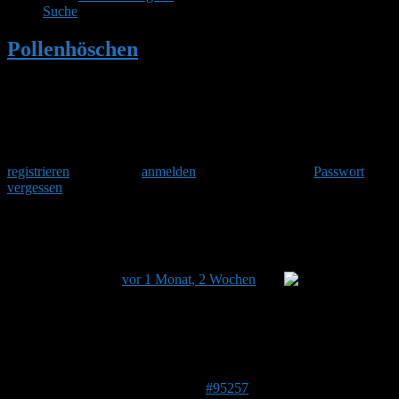
Suche
Pollenhöschen
•
Bombus pensylvanicus
Herzlich Willkommen
Um am Hummelforum teilzunehmen musst Du Dich einmalig
registrieren
und danach
anmelden
. Oder hast Du Dein
Passwort
vergessen
?
Bombus pensylvanicus
Dieses Thema hat 0 Antworten sowie 1 Teilnehmer und
wurde zuletzt
vor 1 Monat, 2 Wochen
von
Stefan
aktualisiert.
Ansicht von 1 Beitrag (von insgesamt 1)
Autor
Beiträge
20. Juni 2026 um 07:00 Uhr
#95257