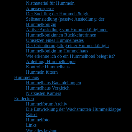
Nistmaterial für Hummeln
Ameisensperre
Der Suchflug der Hummelkönigin
Selbstansiedlung (passive Ansiedlung) der
Hummelkönigin
Aktive Ansiedlung von Hummelköniginnen
Hummelköniginnen Rückkehrerinnen
Umsetzen eines Hummelnestes
Der Orientierungsflug einer Hummelkönigin
Hummelkönigin im Hummelhaus
Wie erkenne ich ob ein Hummelhotel belegt ist?
Anleitung: Hummelklappe
Kontrolle Hummelhaus
Hummeln füttern
Hummelhaus
Hummelhaus Bauanleitungen
Hummelhaus Vergleich
Nistkasten Kamera
Entdecken
Hummelforum Archiv
Die Entwicklung der Wachsmotten-Hummelklappe
Rätsel
Hummelfoto
Links
Wie alles begann