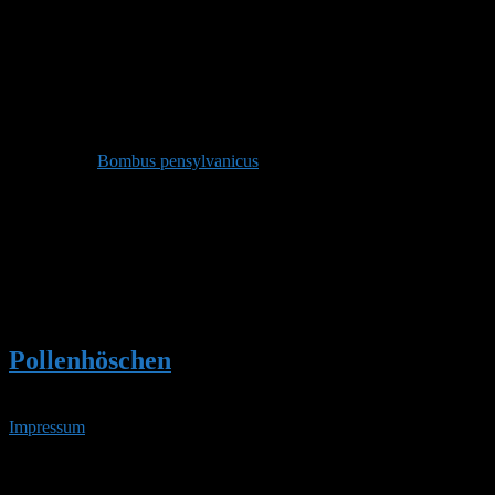
Stefan
Admin
Beitragsersteller
DE 84513
398 m
Dieser Beitrag enthält Fragen und Antworten zu:
Bombus pensylvanicus
Autor
Beiträge
Ansicht von 1 Beitrag (von insgesamt 1)
Du musst angemeldet sein, um auf dieses Thema antworten
zu können.
Pollenhöschen
•
Bombus pensylvanicus
Impressum
• 07.08.2026 • 01:29 Uhr
YouTube
RSS-