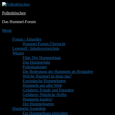
Zum
Inhalt
Pollenhöschen
springen
Das Hummel-Forum
Menü
Primäres
Forum / Aktuelles
Hummel Forum Übersicht
Menü
Lesestoff / Inhaltsverzeichnis
Wissen
Film: Der Hummelstaat
Das Hummeljahr
Pollenkalender
Die Bedeutung der Hummeln als Bestäuber
Welche Hummel ist denn das?
Europäische Hummelarten
Hummeln aus aller Welt
Gefahren: Feinde und Parasiten
Gefahren: Nützliche Helfer
Hummeln kaufen?
Der Hummelgarten
Hummeln Ansiedeln
Ein Hummelhaus einrichten