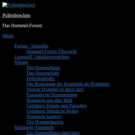
Zum
Inhalt
Pollenhöschen
springen
Das Hummel-Forum
Menü
Primäres
Forum / Aktuelles
Hummel Forum Übersicht
Menü
Lesestoff / Inhaltsverzeichnis
Wissen
Der Hummelstaat
Das Hummeljahr
Pollenkalender
Die Bedeutung der Hummeln als Bestäuber
Welche Hummel ist denn das?
Europäische Hummelarten
Hummeln aus aller Welt
Gefahren: Feinde und Parasiten
Gefahren: Nützliche Helfer
Hummeln kaufen?
Der Hummelgarten
Hummeln Ansiedeln
Ein Hummelhaus einrichten