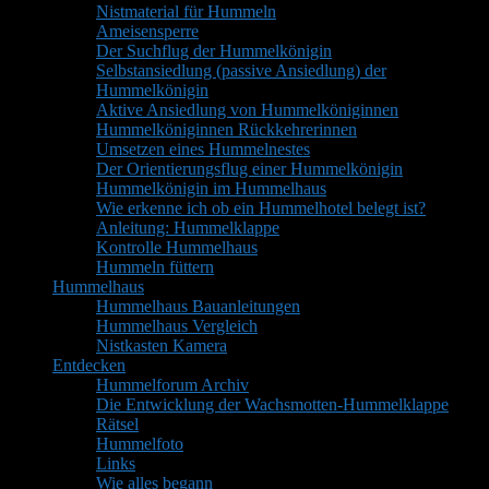
Nistmaterial für Hummeln
Ameisensperre
Der Suchflug der Hummelkönigin
Selbstansiedlung (passive Ansiedlung) der
Hummelkönigin
Aktive Ansiedlung von Hummelköniginnen
Hummelköniginnen Rückkehrerinnen
Umsetzen eines Hummelnestes
Der Orientierungsflug einer Hummelkönigin
Hummelkönigin im Hummelhaus
Wie erkenne ich ob ein Hummelhotel belegt ist?
Anleitung: Hummelklappe
Kontrolle Hummelhaus
Hummeln füttern
Hummelhaus
Hummelhaus Bauanleitungen
Hummelhaus Vergleich
Nistkasten Kamera
Entdecken
Hummelforum Archiv
Die Entwicklung der Wachsmotten-Hummelklappe
Rätsel
Hummelfoto
Links
Wie alles begann