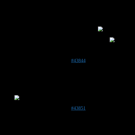
@Kaktus Das war jetzt nicht gerade ermutigend – sie kam
auf die Hand und hat gestochen- ?. Das lasse ich doch lieber!
@Wilhelm Da ist ein Profi am Werk. Vielen Dank für die
schönen Fotos! Mich verlässt aber der Mut.
Und mit
Handschuhen – finde ich-, fehlt das Feingefühl und die
Gefahr, dass man sie verletzen könnte, ist grösser.
11. April 2020 um 17:25 Uhr
#43844
Marylou
Forenmitglied
DE 41363
61 m
@Wilhelm Du hast den Job! Wann kannst Du anfangen?
11. April 2020 um 19:01 Uhr
#43851
Kaktus
Forenmitglied
DE 08115
330 m