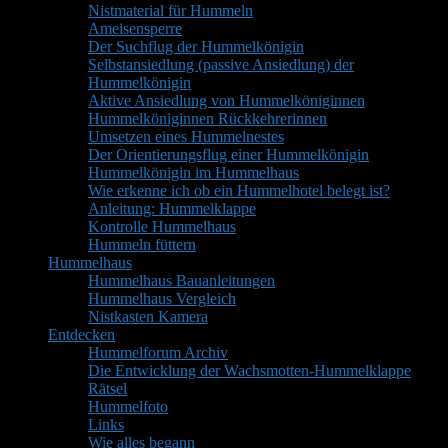
Nistmaterial für Hummeln
Ameisensperre
Der Suchflug der Hummelkönigin
Selbstansiedlung (passive Ansiedlung) der
Hummelkönigin
Aktive Ansiedlung von Hummelköniginnen
Hummelköniginnen Rückkehrerinnen
Umsetzen eines Hummelnestes
Der Orientierungsflug einer Hummelkönigin
Hummelkönigin im Hummelhaus
Wie erkenne ich ob ein Hummelhotel belegt ist?
Anleitung: Hummelklappe
Kontrolle Hummelhaus
Hummeln füttern
Hummelhaus
Hummelhaus Bauanleitungen
Hummelhaus Vergleich
Nistkasten Kamera
Entdecken
Hummelforum Archiv
Die Entwicklung der Wachsmotten-Hummelklappe
Rätsel
Hummelfoto
Links
Wie alles begann