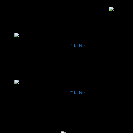
….also mit Handschuhen könnte ich auch nicht…
Gestern kam bei mir überraschenderweise sogar eine Hummel
aus dem Hummelkasten. Selbstansiedlung???
Nichts genaues weiß man(n) noch nicht. Wir bleiben dran….
12. April 2020 um 10:55 Uhr
#43895
Martha
Forenmitglied
CH
545 m
@Frank Selbstansiedlung, das wäre der Hammer…..??
Bitte wieder berichten!
12. April 2020 um 10:57 Uhr
#43896
Stefan
Admin
DE 84513
398 m
Hallo Frank!