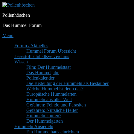
Zum
Inhalt
Pollenhöschen
springen
Das Hummel-Forum
Menü
Primäres
Forum / Aktuelles
Hummel Forum Übersicht
Menü
Lesestoff / Inhaltsverzeichnis
Wissen
Film: Der Hummelstaat
Das Hummeljahr
Pollenkalender
Die Bedeutung der Hummeln als Bestäuber
Welche Hummel ist denn das?
Europäische Hummelarten
Hummeln aus aller Welt
Gefahren: Feinde und Parasiten
Gefahren: Nützliche Helfer
Hummeln kaufen?
Der Hummelgarten
Hummeln Ansiedeln
Ein Hummelhaus einrichten