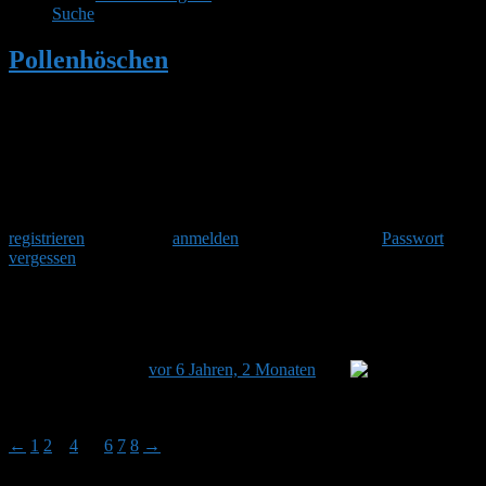
Suche
Pollenhöschen
•
Wir Anfänger geben
nicht auf!!
•
Seite 3
Herzlich Willkommen
Um am Hummelforum teilzunehmen musst Du Dich einmalig
registrieren
und danach
anmelden
. Oder hast Du Dein
Passwort
vergessen
?
Wir Anfänger geben nicht auf!!
Dieses Thema hat 119 Antworten sowie 19 Teilnehmer und
wurde zuletzt
vor 6 Jahren, 2 Monaten
von
Budmaster aktualisiert.
Ansicht von 15 Beiträgen – 31 bis 45 (von insgesamt 120)
←
1
2
3
4
…
6
7
8
→
Autor