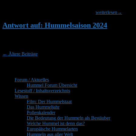
jedoch, dass es an ihm nicht liegt. Danke trotzdem für die Anregung.
Immer gerne genommen! Grüße Stefan Nachtrag: Wir haben nun
Antwort
einen Cronjob in Verdacht, der täglich um 11:44
weiterlesen
→
auf:
POLLENHÖSCHEN
Antwort auf: Hummelsaison 2024
–
in
@Nachtrag Ob sich das Erscheinen der Damen durch die
eigener
Okkupation am 28.3. verzögert ???? SabineB
Sache
Beitragsnavigation
←
Ältere Beiträge
Primärer
Inhaltsverzeichnis
Seitenleisten-
Forum / Aktuelles
Widgetbereich
Hummel Forum Übersicht
Lesestoff / Inhaltsverzeichnis
Wissen
Film: Der Hummelstaat
Das Hummeljahr
Pollenkalender
Die Bedeutung der Hummeln als Bestäuber
Welche Hummel ist denn das?
Europäische Hummelarten
Hummeln aus aller Welt