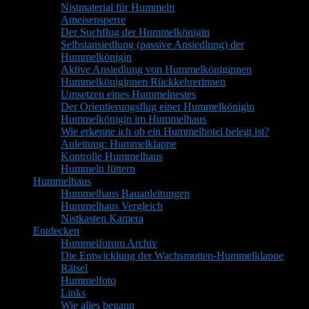
Nistmaterial für Hummeln
Ameisensperre
Der Suchflug der Hummelkönigin
Selbstansiedlung (passive Ansiedlung) der
Hummelkönigin
Aktive Ansiedlung von Hummelköniginnen
Hummelköniginnen Rückkehrerinnen
Umsetzen eines Hummelnestes
Der Orientierungsflug einer Hummelkönigin
Hummelkönigin im Hummelhaus
Wie erkenne ich ob ein Hummelhotel belegt ist?
Anleitung: Hummelklappe
Kontrolle Hummelhaus
Hummeln füttern
Hummelhaus
Hummelhaus Bauanleitungen
Hummelhaus Vergleich
Nistkasten Kamera
Entdecken
Hummelforum Archiv
Die Entwicklung der Wachsmotten-Hummelklappe
Rätsel
Hummelfoto
Links
Wie alles begann