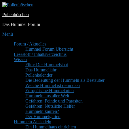
Zum
Inhalt
Pollenhöschen
springen
Das Hummel-Forum
Menü
Primäres
Forum / Aktuelles
Hummel Forum Übersicht
Menü
Lesestoff / Inhaltsverzeichnis
Wissen
Film: Der Hummelstaat
Das Hummeljahr
Pollenkalender
Die Bedeutung der Hummeln als Bestäuber
Welche Hummel ist denn das?
Europäische Hummelarten
Hummeln aus aller Welt
Gefahren: Feinde und Parasiten
Gefahren: Nützliche Helfer
Hummeln kaufen?
Der Hummelgarten
Hummeln Ansiedeln
Ein Hummelhaus einrichten