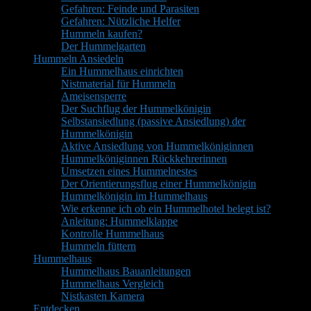
Gefahren: Feinde und Parasiten
Gefahren: Nützliche Helfer
Hummeln kaufen?
Der Hummelgarten
Hummeln Ansiedeln
Ein Hummelhaus einrichten
Nistmaterial für Hummeln
Ameisensperre
Der Suchflug der Hummelkönigin
Selbstansiedlung (passive Ansiedlung) der
Hummelkönigin
Aktive Ansiedlung von Hummelköniginnen
Hummelköniginnen Rückkehrerinnen
Umsetzen eines Hummelnestes
Der Orientierungsflug einer Hummelkönigin
Hummelkönigin im Hummelhaus
Wie erkenne ich ob ein Hummelhotel belegt ist?
Anleitung: Hummelklappe
Kontrolle Hummelhaus
Hummeln füttern
Hummelhaus
Hummelhaus Bauanleitungen
Hummelhaus Vergleich
Nistkasten Kamera
Entdecken