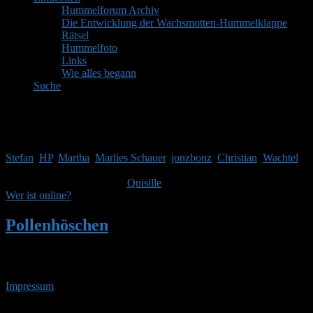
Hummelforum Archiv
Die Entwicklung der Wachsmotten-Hummelklappe
Rätsel
Hummelfoto
Links
Wie alles begann
Suche
Mitglieder
Gäste online in den letzten 24 Stunden: 3732, Mitglieder: 7
Stefan
,
HP
,
Martha
,
Marlies Schauer
,
jonzbonz
,
Christian
,
Wachtel
Themen:
2.514,
Beiträge:
41.968,
Mitglieder:
1.753
Unser neuestes Mitglied ist
Quisille
, herzlich Willkommen!
Wer ist online?
Pollenhöschen
•
Suchergebnisse für
'nachtrag 2'
Impressum
• 07.08.2026 • 04:32 Uhr
YouTube