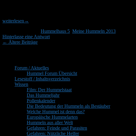
Sie trägt nun im Halbstundentakt Nektar ein. 24.04.13 – Die Dame
trägt Pollen ein, 4 mal pro Stunde etwa. 25.04.13 – Steinhummel mit
Erster
Pollen beladen mehrmals gesehen. 27.04.13 – Heute habe
Nachwuchs
weiterlesen
→
bei
Veröffentlicht unter
Hummelhaus 5
,
Meine Hummeln 2013
|
den
Hinterlasse eine Antwort
Steinhumme
Beitragsnavigation
←
Ältere Beiträge
Primärer
Inhaltsverzeichnis
Seitenleisten-
Forum / Aktuelles
Widgetbereich
Hummel Forum Übersicht
Lesestoff / Inhaltsverzeichnis
Wissen
Film: Der Hummelstaat
Das Hummeljahr
Pollenkalender
Die Bedeutung der Hummeln als Bestäuber
Welche Hummel ist denn das?
Europäische Hummelarten
Hummeln aus aller Welt
Gefahren: Feinde und Parasiten
Gefahren: Nützliche Helfer