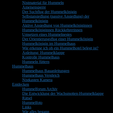
Nistmaterial für Hummeln
Ameisensperre
Der Suchflug der Hummelkönigin
Selbstansiedlung (passive Ansiedlung) der
Hummelkönigin
Aktive Ansiedlung von Hummelköniginnen
Hummelköniginnen Rückkehrerinnen
Umsetzen eines Hummelnestes
Der Orientierungsflug einer Hummelkönigin
Hummelkönigin im Hummelhaus
Wie erkenne ich ob ein Hummelhotel belegt ist?
Anleitung: Hummelklappe
Kontrolle Hummelhaus
Hummeln füttern
Hummelhaus
Hummelhaus Bauanleitungen
Hummelhaus Vergleich
Nistkasten Kamera
Entdecken
Hummelforum Archiv
Die Entwicklung der Wachsmotten-Hummelklappe
Rätsel
Hummelfoto
Links
Wie alles begann