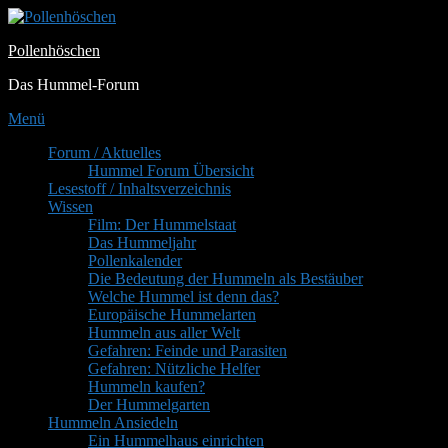
Zum
Inhalt
Pollenhöschen
springen
Das Hummel-Forum
Menü
Primäres
Forum / Aktuelles
Hummel Forum Übersicht
Menü
Lesestoff / Inhaltsverzeichnis
Wissen
Film: Der Hummelstaat
Das Hummeljahr
Pollenkalender
Die Bedeutung der Hummeln als Bestäuber
Welche Hummel ist denn das?
Europäische Hummelarten
Hummeln aus aller Welt
Gefahren: Feinde und Parasiten
Gefahren: Nützliche Helfer
Hummeln kaufen?
Der Hummelgarten
Hummeln Ansiedeln
Ein Hummelhaus einrichten