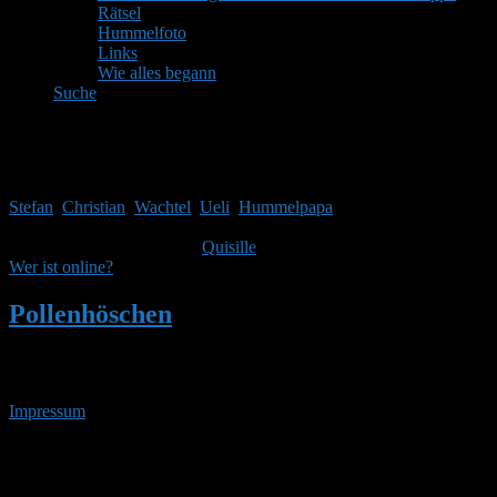
Rätsel
Hummelfoto
Links
Wie alles begann
Suche
Mitglieder
Gäste online in den letzten 24 Stunden: 4064, Mitglieder: 5
Stefan
,
Christian
,
Wachtel
,
Ueli
,
Hummelpapa
Themen:
2.514,
Beiträge:
41.967,
Mitglieder:
1.753
Unser neuestes Mitglied ist
Quisille
, herzlich Willkommen!
Wer ist online?
Pollenhöschen
•
Suchergebnisse für 'erste
arbeiterinnen 4'
Impressum
• 06.08.2026 • 18:13 Uhr
YouTube
RSS-
Feed