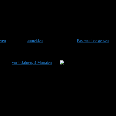
en?
eren
und danach
anmelden
. Oder hast Du Dein
Passwort vergessen
?
zuletzt
vor 9 Jahren, 4 Monaten
von
gelbwoscht aktualisiert.