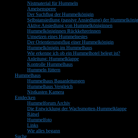
Nistmaterial für Hummeln
Ameisensperre
Der Suchflug der Hummelkönigin
Selbstansiedlung (passive Ansiedlung) der Hummelkönig
Aktive Ansiedlung von Hummelköniginnen
Hummelköniginnen Rückkehrerinnen
Umsetzen eines Hummelnestes
Der Orientierungsflug einer Hummelkönigin
Hummelkönigin im Hummelhaus
Wie erkenne ich ob ein Hummelhotel belegt ist?
Anleitung: Hummelklappe
Kontrolle Hummelhaus
Hummeln füttern
Hummelhaus
Hummelhaus Bauanleitungen
Hummelhaus Vergleich
Nistkasten Kamera
Entdecken
Hummelforum Archiv
Die Entwicklung der Wachsmotten-Hummelklappe
Rätsel
Hummelfoto
Links
Wie alles begann
Suche