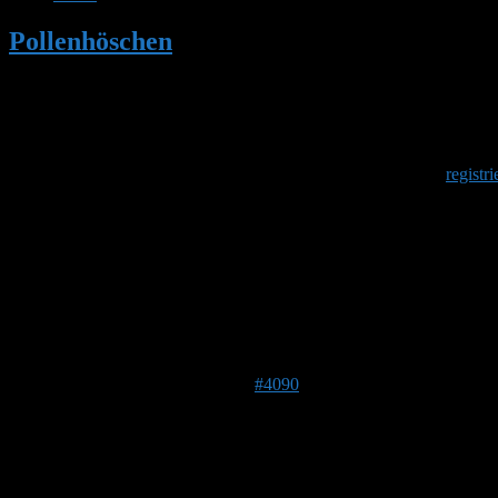
Pollenhöschen
•
3 Königinnen verschwund
Herzlich Willkommen
Um am Hummelforum teilzunehmen musst Du Dich einmalig
registri
3 Königinnen verschwunden?
Dieses Thema hat 2 Antworten sowie 2 Teilnehmer und wurde 
Ansicht von 3 Beiträgen – 1 bis 3 (von insgesamt 3)
Autor
Beiträge
7. April 2017 um 23:57 Uhr
#4090
gelbwoscht
Forenmitglied