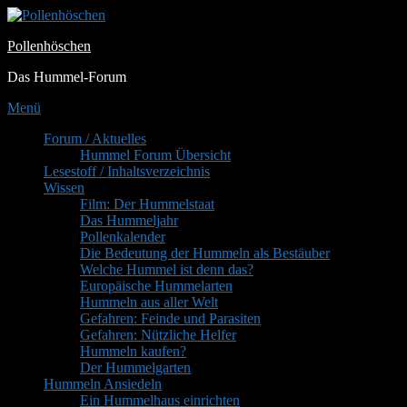
Zum
Inhalt
Pollenhöschen
springen
Das Hummel-Forum
Menü
Primäres
Forum / Aktuelles
Hummel Forum Übersicht
Menü
Lesestoff / Inhaltsverzeichnis
Wissen
Film: Der Hummelstaat
Das Hummeljahr
Pollenkalender
Die Bedeutung der Hummeln als Bestäuber
Welche Hummel ist denn das?
Europäische Hummelarten
Hummeln aus aller Welt
Gefahren: Feinde und Parasiten
Gefahren: Nützliche Helfer
Hummeln kaufen?
Der Hummelgarten
Hummeln Ansiedeln
Ein Hummelhaus einrichten