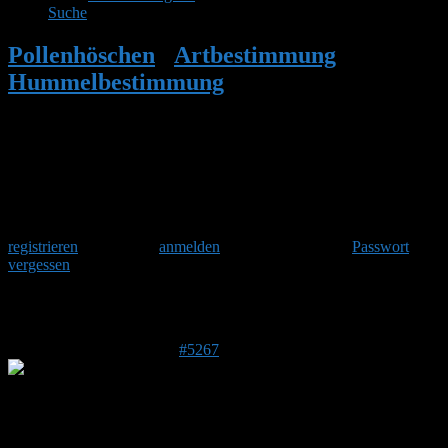
Suche
Pollenhöschen
•
Artbestimmung
•
Hummelbestimmung
•
Antwort auf:
Hummelbestimmung
Herzlich Willkommen
Um am Hummelforum teilzunehmen musst Du Dich einmalig
registrieren
und danach
anmelden
. Oder hast Du Dein
Passwort
vergessen
?
Antwort auf: Hummelbestimmung
4. Juli 2017 um 19:40 Uhr
#5267
Stefan
Admin
DE 84513
398 m