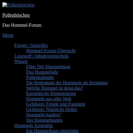
Zum
Inhalt
Pollenhöschen
springen
Das Hummel-Forum
Menü
Primäres
Forum / Aktuelles
Hummel Forum Übersicht
Menü
Lesestoff / Inhaltsverzeichnis
Wissen
Film: Der Hummelstaat
Das Hummeljahr
Pollenkalender
Die Bedeutung der Hummeln als Bestäuber
Welche Hummel ist denn das?
Europäische Hummelarten
Hummeln aus aller Welt
Gefahren: Feinde und Parasiten
Gefahren: Nützliche Helfer
Hummeln kaufen?
Der Hummelgarten
Hummeln Ansiedeln
Ein Hummelhaus einrichten