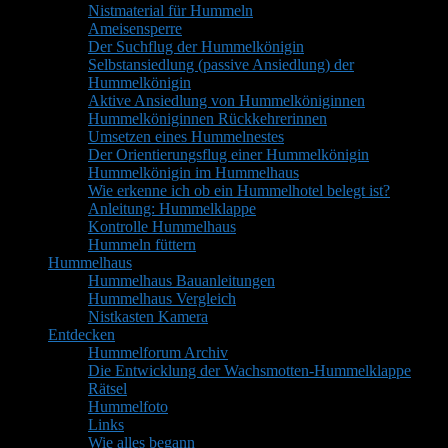
Nistmaterial für Hummeln
Ameisensperre
Der Suchflug der Hummelkönigin
Selbstansiedlung (passive Ansiedlung) der
Hummelkönigin
Aktive Ansiedlung von Hummelköniginnen
Hummelköniginnen Rückkehrerinnen
Umsetzen eines Hummelnestes
Der Orientierungsflug einer Hummelkönigin
Hummelkönigin im Hummelhaus
Wie erkenne ich ob ein Hummelhotel belegt ist?
Anleitung: Hummelklappe
Kontrolle Hummelhaus
Hummeln füttern
Hummelhaus
Hummelhaus Bauanleitungen
Hummelhaus Vergleich
Nistkasten Kamera
Entdecken
Hummelforum Archiv
Die Entwicklung der Wachsmotten-Hummelklappe
Rätsel
Hummelfoto
Links
Wie alles begann