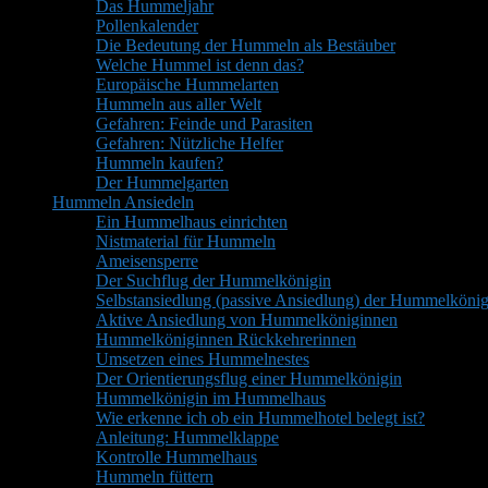
Das Hummeljahr
Pollenkalender
Die Bedeutung der Hummeln als Bestäuber
Welche Hummel ist denn das?
Europäische Hummelarten
Hummeln aus aller Welt
Gefahren: Feinde und Parasiten
Gefahren: Nützliche Helfer
Hummeln kaufen?
Der Hummelgarten
Hummeln Ansiedeln
Ein Hummelhaus einrichten
Nistmaterial für Hummeln
Ameisensperre
Der Suchflug der Hummelkönigin
Selbstansiedlung (passive Ansiedlung) der Hummelkönig
Aktive Ansiedlung von Hummelköniginnen
Hummelköniginnen Rückkehrerinnen
Umsetzen eines Hummelnestes
Der Orientierungsflug einer Hummelkönigin
Hummelkönigin im Hummelhaus
Wie erkenne ich ob ein Hummelhotel belegt ist?
Anleitung: Hummelklappe
Kontrolle Hummelhaus
Hummeln füttern