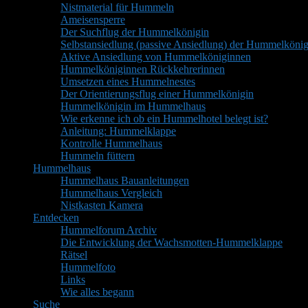
Nistmaterial für Hummeln
Ameisensperre
Der Suchflug der Hummelkönigin
Selbstansiedlung (passive Ansiedlung) der Hummelkönig
Aktive Ansiedlung von Hummelköniginnen
Hummelköniginnen Rückkehrerinnen
Umsetzen eines Hummelnestes
Der Orientierungsflug einer Hummelkönigin
Hummelkönigin im Hummelhaus
Wie erkenne ich ob ein Hummelhotel belegt ist?
Anleitung: Hummelklappe
Kontrolle Hummelhaus
Hummeln füttern
Hummelhaus
Hummelhaus Bauanleitungen
Hummelhaus Vergleich
Nistkasten Kamera
Entdecken
Hummelforum Archiv
Die Entwicklung der Wachsmotten-Hummelklappe
Rätsel
Hummelfoto
Links
Wie alles begann
Suche