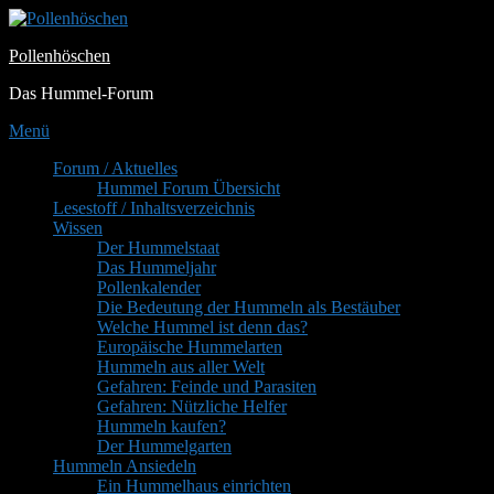
Zum
Inhalt
Pollenhöschen
springen
Das Hummel-Forum
Menü
Primäres
Forum / Aktuelles
Hummel Forum Übersicht
Menü
Lesestoff / Inhaltsverzeichnis
Wissen
Der Hummelstaat
Das Hummeljahr
Pollenkalender
Die Bedeutung der Hummeln als Bestäuber
Welche Hummel ist denn das?
Europäische Hummelarten
Hummeln aus aller Welt
Gefahren: Feinde und Parasiten
Gefahren: Nützliche Helfer
Hummeln kaufen?
Der Hummelgarten
Hummeln Ansiedeln
Ein Hummelhaus einrichten