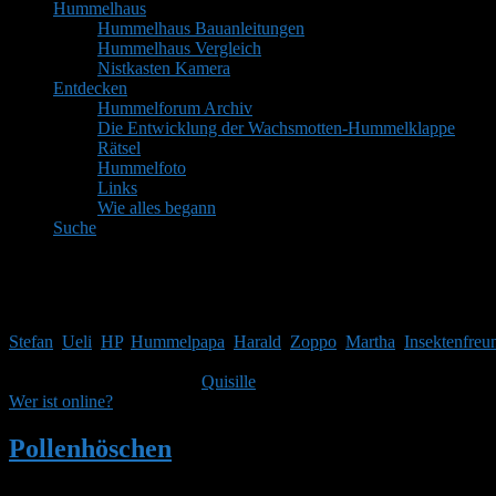
Hummelhaus
Hummelhaus Bauanleitungen
Hummelhaus Vergleich
Nistkasten Kamera
Entdecken
Hummelforum Archiv
Die Entwicklung der Wachsmotten-Hummelklappe
Rätsel
Hummelfoto
Links
Wie alles begann
Suche
Mitglieder
Gäste online in den letzten 24 Stunden: 5565, Mitglieder: 8
Stefan
,
Ueli
,
HP
,
Hummelpapa
,
Harald
,
Zoppo
,
Martha
,
Insektenfreu
Themen:
2.515,
Beiträge:
41.987,
Mitglieder:
1.753
Unser neuestes Mitglied ist
Quisille
, herzlich Willkommen!
Wer ist online?
Pollenhöschen
•
Suchergebnisse für 'rckke