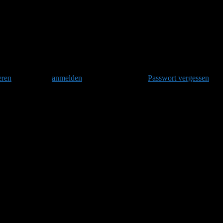
hrverhalten 5'
eren
und danach
anmelden
. Oder hast Du Dein
Passwort vergessen
?
s mit anderen Suchbegriffen.