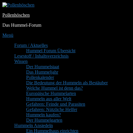
Zum
Inhalt
Pollenhöschen
springen
Das Hummel-Forum
Menü
Primäres
Forum / Aktuelles
Hummel Forum Übersicht
Menü
Lesestoff / Inhaltsverzeichnis
Wissen
Der Hummelstaat
Das Hummeljahr
Pollenkalender
Die Bedeutung der Hummeln als Bestäuber
Welche Hummel ist denn das?
Europäische Hummelarten
Hummeln aus aller Welt
Gefahren: Feinde und Parasiten
Gefahren: Nützliche Helfer
Hummeln kaufen?
Der Hummelgarten
Hummeln Ansiedeln
Ein Hummelhaus einrichten