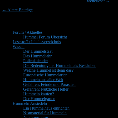
Antwort
Hummelsaison für mich beendet. Aber schon nach
weiterlesen
→
Nest?
auf:
Beitragsnavigation
←
Ältere Beiträge
Mein
kleiner
Primärer
“Hummelgarten”
Inhaltsverzeichnis
in
Seitenleisten-
der
Forum / Aktuelles
Widgetbereich
3.
Hummel Forum Übersicht
Etage
Lesestoff / Inhaltsverzeichnis
Wissen
Der Hummelstaat
Das Hummeljahr
Pollenkalender
Die Bedeutung der Hummeln als Bestäuber
Welche Hummel ist denn das?
Europäische Hummelarten
Hummeln aus aller Welt
Gefahren: Feinde und Parasiten
Gefahren: Nützliche Helfer
Hummeln kaufen?
Der Hummelgarten
Hummeln Ansiedeln
Ein Hummelhaus einrichten
Nistmaterial für Hummeln
Ameisensperre