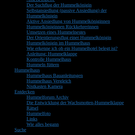
Der Suchflug der Hummelkönigin
Selbstansiedlung (passive Ansiedlung) der
Hummelkönigin
Aktive Ansiedlung von Hummelköniginnen
Hummelköniginnen Rückkehrerinnen
Umsetzen eines Hummelnestes
Der Orientierungsflug einer Hummelkönigin
Hummelkönigin im Hummelhaus
Wie erkenne ich ob ein Hummelhotel belegt ist?
Anleitung: Hummelklappe
Kontrolle Hummelhaus
Hummeln füttern
Hummelhaus
Hummelhaus Bauanleitungen
Hummelhaus Vergleich
Nistkasten Kamera
Entdecken
Hummelforum Archiv
Die Entwicklung der Wachsmotten-Hummelklappe
Rätsel
Hummelfoto
Links
Wie alles begann
Suche