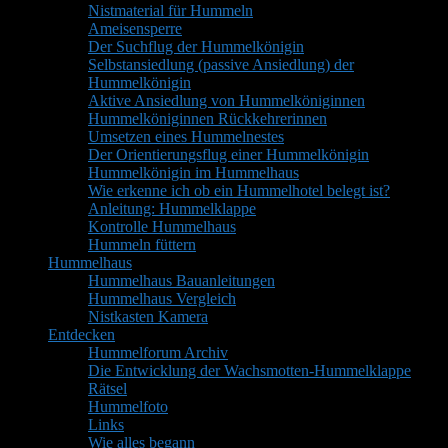
Nistmaterial für Hummeln
Ameisensperre
Der Suchflug der Hummelkönigin
Selbstansiedlung (passive Ansiedlung) der
Hummelkönigin
Aktive Ansiedlung von Hummelköniginnen
Hummelköniginnen Rückkehrerinnen
Umsetzen eines Hummelnestes
Der Orientierungsflug einer Hummelkönigin
Hummelkönigin im Hummelhaus
Wie erkenne ich ob ein Hummelhotel belegt ist?
Anleitung: Hummelklappe
Kontrolle Hummelhaus
Hummeln füttern
Hummelhaus
Hummelhaus Bauanleitungen
Hummelhaus Vergleich
Nistkasten Kamera
Entdecken
Hummelforum Archiv
Die Entwicklung der Wachsmotten-Hummelklappe
Rätsel
Hummelfoto
Links
Wie alles begann