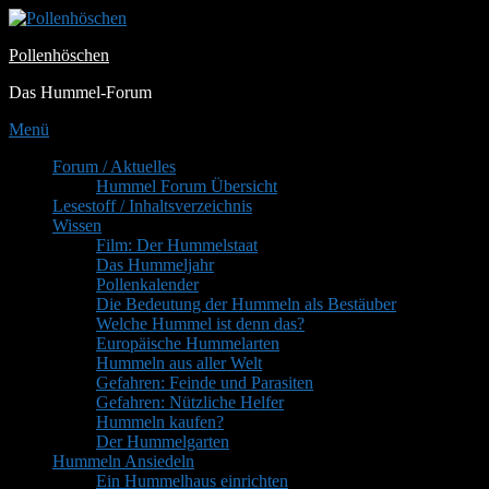
Zum
Inhalt
Pollenhöschen
springen
Das Hummel-Forum
Menü
Primäres
Forum / Aktuelles
Hummel Forum Übersicht
Menü
Lesestoff / Inhaltsverzeichnis
Wissen
Film: Der Hummelstaat
Das Hummeljahr
Pollenkalender
Die Bedeutung der Hummeln als Bestäuber
Welche Hummel ist denn das?
Europäische Hummelarten
Hummeln aus aller Welt
Gefahren: Feinde und Parasiten
Gefahren: Nützliche Helfer
Hummeln kaufen?
Der Hummelgarten
Hummeln Ansiedeln
Ein Hummelhaus einrichten