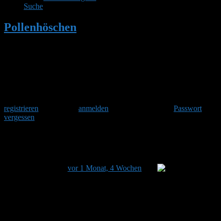
Suche
Pollenhöschen
•
Ja, Hummeln können
stechen!
Herzlich Willkommen
Um am Hummelforum teilzunehmen musst Du Dich einmalig
registrieren
und danach
anmelden
. Oder hast Du Dein
Passwort
vergessen
?
Ja, Hummeln können stechen!
Dieses Thema hat 0 Antworten sowie 1 Teilnehmer und
wurde zuletzt
vor 1 Monat, 4 Wochen
von
Stefan
aktualisiert.
Ansicht von 1 Beitrag (von insgesamt 1)
Autor
Beiträge