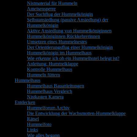
Nistmaterial für Hummeln
Ameisensperre
Der Suchflug der Hummelkönigin
Selbstansiedlung (passive Ansiedlung) der
Hummelkönigin
Aktive Ansiedlung von Hummelköniginnen
Hummelköniginnen Rückkehrerinnen
Umsetzen eines Hummelnestes
Der Orientierungsflug einer Hummelkönigin
Hummelkönigin im Hummelhaus
Wie erkenne ich ob ein Hummelhotel belegt ist?
Anleitung: Hummelklappe
Kontrolle Hummelhaus
Hummeln füttern
Hummelhaus
Hummelhaus Bauanleitungen
Hummelhaus Vergleich
Nistkasten Kamera
Entdecken
Hummelforum Archiv
Die Entwicklung der Wachsmotten-Hummelklappe
Rätsel
Hummelfoto
Links
Wie alles begann