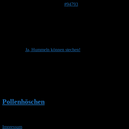
8. Juni 2026 um 15:43 Uhr
#94793
Stefan
Admin
Beitragsersteller
DE 84513
398 m
Dieser Beitrag enthält Fragen und Antworten zu:
Ja, Hummeln können stechen!
Autor
Beiträge
Ansicht von 1 Beitrag (von insgesamt 1)
Du musst angemeldet sein, um auf dieses Thema antworten
zu können.
Pollenhöschen
•
Ja, Hummeln können
stechen!
Impressum
• 06.08.2026 • 15:20 Uhr