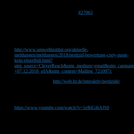
Autor
Beiträge
7. Dezember 2018 um 16:27 Uhr
#27063
Marylou
Forenmitglied
DE 41363
61 m
Aktueller Newsletter des Umweltinstituts München:
http://www.umweltinstitut.org/aktuelle-
meldungen/meldungen/2018/pestizid-bewertung-copy-paste-
kein-einzelfall.html?
utm_source=CleverReach&utm_medium=email&utm_campaign
+07.12.2018_oIA&utm_content=Mailing_7210971
Zur BR-Recherche:
http://web.br.de/interaktiv/pestizide/
Film vom BR vom 05.12.2018, sehr ausführlich
und mit
vielen Zusatzinformationen
: “Die Story: Fragwürdige
Zulassung von Pestiziden”, Kontrovers, BR Fernsehen:
https://www.youtube.com/watch?v=1eBiGi6AfS0
Autor
Beiträge
Ansicht von 1 Beitrag (von insgesamt 1)