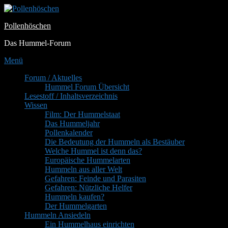
Zum
Inhalt
Pollenhöschen
springen
Das Hummel-Forum
Menü
Primäres
Forum / Aktuelles
Hummel Forum Übersicht
Menü
Lesestoff / Inhaltsverzeichnis
Wissen
Film: Der Hummelstaat
Das Hummeljahr
Pollenkalender
Die Bedeutung der Hummeln als Bestäuber
Welche Hummel ist denn das?
Europäische Hummelarten
Hummeln aus aller Welt
Gefahren: Feinde und Parasiten
Gefahren: Nützliche Helfer
Hummeln kaufen?
Der Hummelgarten
Hummeln Ansiedeln
Ein Hummelhaus einrichten