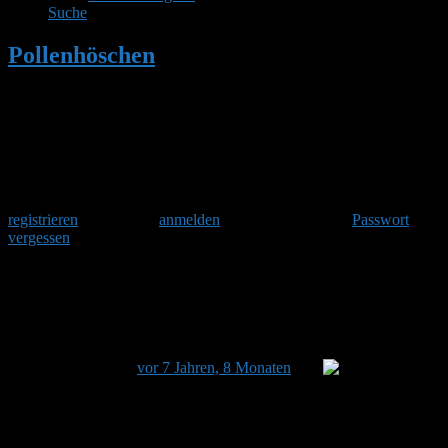
Suche
Pollenhöschen
•
Pestizid-Bewertung:
„Copy & Paste“ kein Einzelfall
Herzlich Willkommen
Um am Hummelforum teilzunehmen musst Du Dich einmalig
registrieren
und danach
anmelden
. Oder hast Du Dein
Passwort
vergessen
?
Pestizid-Bewertung: „Copy & Paste“ kein
Einzelfall
Dieses Thema hat 0 Antworten sowie 1 Teilnehmer und
wurde zuletzt
vor 7 Jahren, 8 Monaten
von
Marylou aktualisiert.
Ansicht von 1 Beitrag (von insgesamt 1)