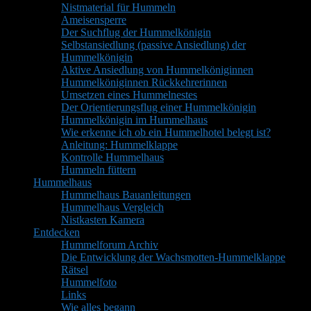
Nistmaterial für Hummeln
Ameisensperre
Der Suchflug der Hummelkönigin
Selbstansiedlung (passive Ansiedlung) der
Hummelkönigin
Aktive Ansiedlung von Hummelköniginnen
Hummelköniginnen Rückkehrerinnen
Umsetzen eines Hummelnestes
Der Orientierungsflug einer Hummelkönigin
Hummelkönigin im Hummelhaus
Wie erkenne ich ob ein Hummelhotel belegt ist?
Anleitung: Hummelklappe
Kontrolle Hummelhaus
Hummeln füttern
Hummelhaus
Hummelhaus Bauanleitungen
Hummelhaus Vergleich
Nistkasten Kamera
Entdecken
Hummelforum Archiv
Die Entwicklung der Wachsmotten-Hummelklappe
Rätsel
Hummelfoto
Links
Wie alles begann