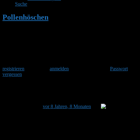
Suche
Pollenhöschen
•
Braune Hummel zur
Bestimmung
Herzlich Willkommen
Um am Hummelforum teilzunehmen musst Du Dich einmalig
registrieren
und danach
anmelden
. Oder hast Du Dein
Passwort
vergessen
?
Braune Hummel zur Bestimmung
Dieses Thema hat 10 Antworten sowie 3 Teilnehmer und
wurde zuletzt
vor 8 Jahren, 8 Monaten
von
Priska
aktualisiert.
Ansicht von 11 Beiträgen – 1 bis 11 (von insgesamt 11)
Autor
Beiträge