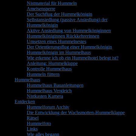
Nistmaterial für Hummeln
Ameisensperre
Der Suchflug der Hummelkönigin
Selbstansiedlung (passive Ansiedlung) der
Hummelkönigin
Aktive Ansiedlung von Hummelköniginnen
Hummelköniginnen Rückkehrerinnen
Umsetzen eines Hummelnestes
Der Orientierungsflug einer Hummelkönigin
Hummelkönigin im Hummelhaus
Wie erkenne ich ob ein Hummelhotel belegt ist?
Anleitung: Hummelklappe
Kontrolle Hummelhaus
Hummeln füttern
Hummelhaus
Hummelhaus Bauanleitungen
Hummelhaus Vergleich
Nistkasten Kamera
Entdecken
Hummelforum Archiv
Die Entwicklung der Wachsmotten-Hummelklappe
Rätsel
Hummelfoto
Links
Wie alles begann