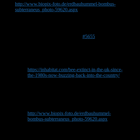
http://www.biopix-foto.de/erdbauhummel-bombus-
subterraneus_photo-59620.aspx
Oder sind die Fotos falsch determiniert?
Viele Grüße Bulli
9. November 2017 um 21:40 Uhr
#5655
Martin
Forenmitglied
https://inhabitat.com/bee-extinct-in-the-uk-since-
the-1980s-now-buzzing-back-into-the-country/
Die Hintertibien sehen anscheinend immer sehr
männlich aus.
Das sollte bei einem Männchen auch so sein. :zwinker: Lange
Fühler!
http://www.biopix-foto.de/erdbauhummel-
bombus-subterraneus_photo-59620.aspx
Oder sind die Fotos falsch determiniert?