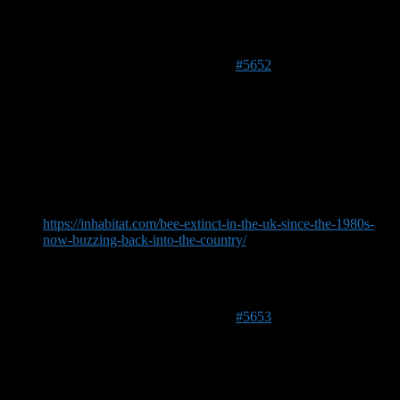
Färbung des Hinterleibs zu beurteilen. Ist das weiß oder
verblichenes gelb? Letzteres war mein Eindruck und
deswegen tendiere ich zu campestris.
9. November 2017 um 16:15 Uhr
#5652
Bulli
Hallo,
sooo eindeutig fand ich das Bestimmungsrätsel nicht. Knapp
vorne lag dann Bombus subterraneus. Sie nistet in Wiesen an
Hängen.
Bilder aus dem Wiederansiedlungsprojekt von 2012:
https://inhabitat.com/bee-extinct-in-the-uk-since-the-1980s-
now-buzzing-back-into-the-country/
Die Hintertibien sehen anscheinend immer sehr männlich aus.
VG Bulli
9. November 2017 um 16:19 Uhr
#5653
Bulli
Dieses Foto passt auch ganz gut: