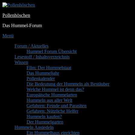
Zum
Inhalt
Pollenhöschen
springen
Das Hummel-Forum
Menü
Primäres
Forum / Aktuelles
Hummel Forum Übersicht
Menü
Lesestoff / Inhaltsverzeichnis
Wissen
Film: Der Hummelstaat
Das Hummeljahr
Pollenkalender
Die Bedeutung der Hummeln als Bestäuber
Welche Hummel ist denn das?
Europäische Hummelarten
Hummeln aus aller Welt
Gefahren: Feinde und Parasiten
Gefahren: Nützliche Helfer
Hummeln kaufen?
Der Hummelgarten
Hummeln Ansiedeln
Ein Hummelhaus einrichten