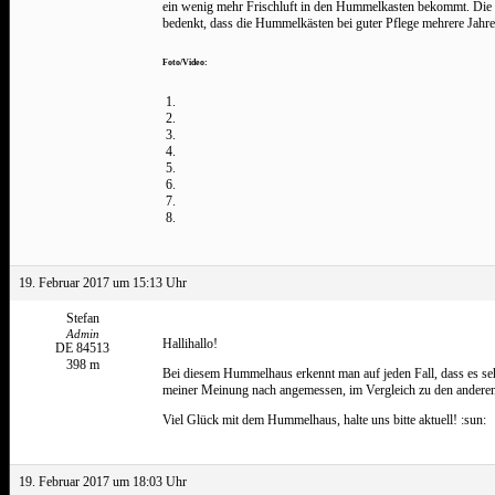
ein wenig mehr Frischluft in den Hummelkasten bekommt. Die Fri
bedenkt, dass die Hummelkästen bei guter Pflege mehrere Jahre h
Foto/Video:
19. Februar 2017 um 15:13 Uhr
Stefan
Admin
Hallihallo!
DE 84513
398 m
Bei diesem Hummelhaus erkennt man auf jeden Fall, dass es sehr 
meiner Meinung nach angemessen, im Vergleich zu den ander
Viel Glück mit dem Hummelhaus, halte uns bitte aktuell! :sun:
19. Februar 2017 um 18:03 Uhr