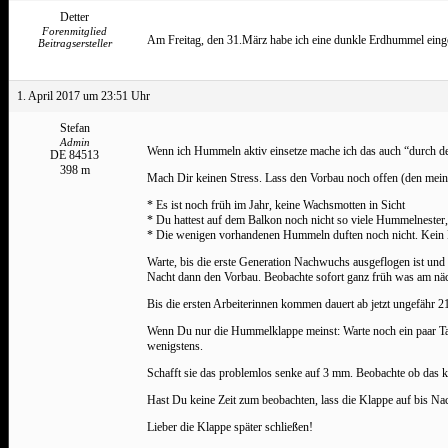
Detter
Forenmitglied
Am Freitag, den 31.März habe ich eine dunkle Erdhummel eingese
Beitragsersteller
1. April 2017 um 23:51 Uhr
Stefan
Admin
Wenn ich Hummeln aktiv einsetze mache ich das auch “durch de
DE 84513
398 m
Mach Dir keinen Stress. Lass den Vorbau noch offen (den meins
* Es ist noch früh im Jahr, keine Wachsmotten in Sicht
* Du hattest auf dem Balkon noch nicht so viele Hummelnester,
* Die wenigen vorhandenen Hummeln duften noch nicht. Kein D
Warte, bis die erste Generation Nachwuchs ausgeflogen ist und
Nacht dann den Vorbau. Beobachte sofort ganz früh was am nä
Bis die ersten Arbeiterinnen kommen dauert ab jetzt ungefähr 2
Wenn Du nur die Hummelklappe meinst: Warte noch ein paar Tag
wenigstens.
Schafft sie das problemlos senke auf 3 mm. Beobachte ob das k
Hast Du keine Zeit zum beobachten, lass die Klappe auf bis Nac
Lieber die Klappe später schließen!