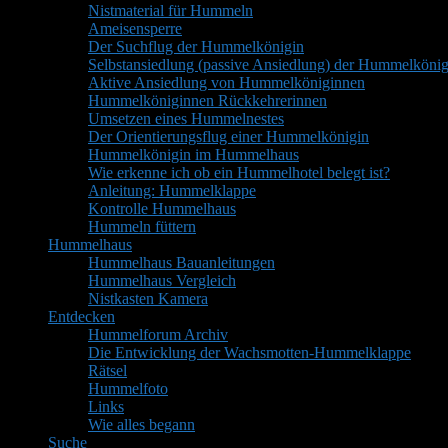
Nistmaterial für Hummeln
Ameisensperre
Der Suchflug der Hummelkönigin
Selbstansiedlung (passive Ansiedlung) der Hummelkönig
Aktive Ansiedlung von Hummelköniginnen
Hummelköniginnen Rückkehrerinnen
Umsetzen eines Hummelnestes
Der Orientierungsflug einer Hummelkönigin
Hummelkönigin im Hummelhaus
Wie erkenne ich ob ein Hummelhotel belegt ist?
Anleitung: Hummelklappe
Kontrolle Hummelhaus
Hummeln füttern
Hummelhaus
Hummelhaus Bauanleitungen
Hummelhaus Vergleich
Nistkasten Kamera
Entdecken
Hummelforum Archiv
Die Entwicklung der Wachsmotten-Hummelklappe
Rätsel
Hummelfoto
Links
Wie alles begann
Suche