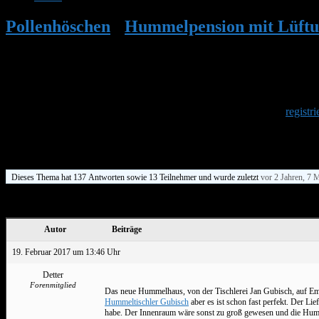
Pollenhöschen
•
Hummelpension mit Lüftu
Herzlich Willkommen
Um am Hummelforum teilzunehmen musst Du Dich einmalig
registri
Berliner Balkon-Hummeln Haus 2
Dieses Thema hat 137 Antworten sowie 13 Teilnehmer und wurde zuletzt
vor 2 Jahren, 7 
Ansicht von 15 Beiträgen – 1 bis 15 (von insgesamt 138)
Autor
Beiträge
19. Februar 2017 um 13:46 Uhr
Detter
Forenmitglied
Das neue Hummelhaus, von der Tischlerei Jan Gubisch, auf 
Hummeltischler Gubisch
aber es ist schon fast perfekt. Der Li
habe. Der Innenraum wäre sonst zu groß gewesen und die Humme