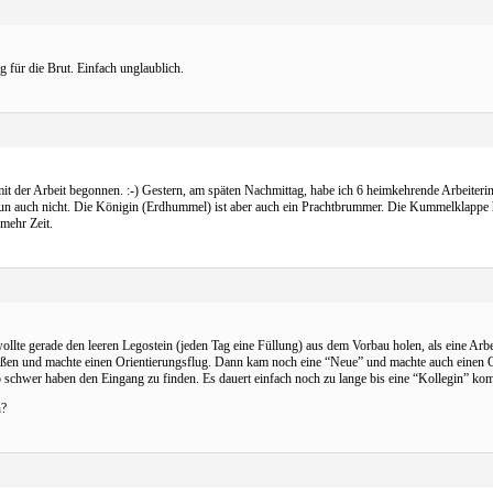
 für die Brut. Einfach unglaublich.
der Arbeit begonnen. :-) Gestern, am späten Nachmittag, habe ich 6 heimkehrende Arbeiterinne
en nun auch nicht. Die Königin (Erdhummel) ist aber auch ein Prachtbrummer. Die Kummelklap
mehr Zeit.
wollte gerade den leeren Legostein (jeden Tag eine Füllung) aus dem Vorbau holen, als eine Ar
ßen und machte einen Orientierungsflug. Dann kam noch eine “Neue” und machte auch einen Ori
so schwer haben den Eingang zu finden. Es dauert einfach noch zu lange bis eine “Kollegin” k
h?