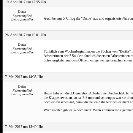
19. April 2017 um 17:55 Uhr
Detter
Forenmitglied
Auch bei nur 5°C flog die “Dame” aus und organisierte Nahrung
Beitragsersteller
26. April 2017 um 10:01 Uhr
Detter
Forenmitglied
Pünktlich zum Wochenbeginn haben die Töchter von “Bertha” mit 
Beitragsersteller
Arbeiterinnen sein? So klein fand ich die ersten Arbeiterinn
Schwierigketen mit dem Öffnen, einige wenige brauchen etwas 
7. Mai 2017 um 14:35 Uhr
Detter
Forenmitglied
Heute habe ich die 2.Generation Arbeiterinnen beobachtet. Ich 
Beitragsersteller
die Klappe etwas an, so ca. 7-8 mm und schwupps war sie drau
noch ein bisschen auf, damit die neuen Arbeiterinnen es nicht 
Wachsmotten gibt es ja noch nicht. Wann kommen die eigentlic
7. Mai 2017 um 15:49 Uhr