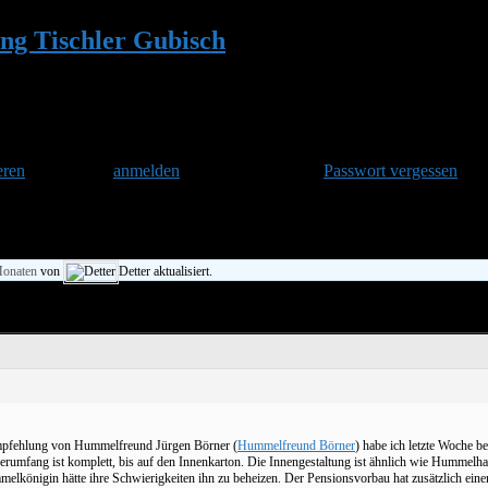
ng Tischler Gubisch
•
Berliner Balkon-Hu
eren
und danach
anmelden
. Oder hast Du Dein
Passwort vergessen
?
Monaten
von
Detter aktualisiert.
Empfehlung von Hummelfreund Jürgen Börner (
Hummelfreund Börner
) habe ich letzte Woche b
eferumfang ist komplett, bis auf den Innenkarton. Die Innengestaltung ist ähnlich wie Hummelh
lkönigin hätte ihre Schwierigkeiten ihn zu beheizen. Der Pensionsvorbau hat zusätzlich eine