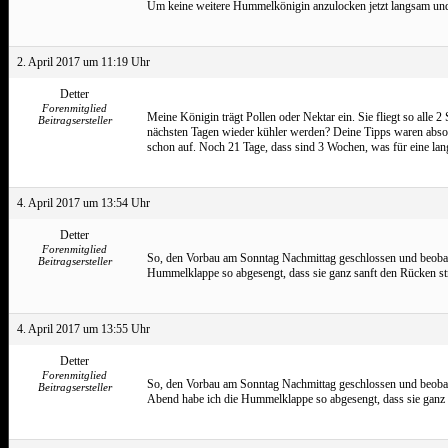
Um keine weitere Hummelkönigin anzulocken jetzt langsam und 
2. April 2017 um 11:19 Uhr
Detter
Forenmitglied
Meine Königin trägt Pollen oder Nektar ein. Sie fliegt so alle 
Beitragsersteller
nächsten Tagen wieder kühler werden? Deine Tipps waren absolu
schon auf. Noch 21 Tage, dass sind 3 Wochen, was für eine lan
4. April 2017 um 13:54 Uhr
Detter
Forenmitglied
So, den Vorbau am Sonntag Nachmittag geschlossen und beobac
Beitragsersteller
Hummelklappe so abgesengt, dass sie ganz sanft den Rücken strei
4. April 2017 um 13:55 Uhr
Detter
Forenmitglied
So, den Vorbau am Sonntag Nachmittag geschlossen und beobach
Beitragsersteller
Abend habe ich die Hummelklappe so abgesengt, dass sie ganz san