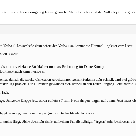
tzt. Einen Orientierungsflug hat sie gemacht. Mal sehen ob sie bleibt? Soll ich jetzt die groß
n Vorbau”. Ich schließe dann sofort den Vorbau, so kommt die Hummel – geleitet vom Licht – 
t du?) weil:
 also nicht viele/keine Rückkehrerinnen als Bedrohung für Deine Königin
uft lockt auch keine Feinde an
 etwas danach die zweite Generation Arbeiterinnen kommt (erkennst Du schnell, sind viel größ
chsten Tag passiert. Die Hummeln gewöhnen sich schnell an den neuen Eingang. Jetzt kannst 
1 Tage.
e. Senke die Klappe jetzt schon auf etwa 7 mm. Nach ein paar Tagen auf 5 mm. Jetzt muss di
lappt. wenn ja, mach die Klappe ganz zu. Beobachte ob das klappt.
hwuchs fliegt. Siehe oben. Du darfst auf keinen Fall die Königin “ärgern” oder behindern. Sie