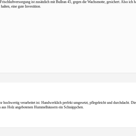
schluftversorgung ist zusätzlich mit Bullran 45, gegen die Wachsmotte, gesichert. Also ich hä
alten, eine gute Investition.
hochwertig verarbeitet ist. Handwerklich perfekt umgesetzt, pflegeleicht und durchdacht. Die T
en aus Holz angebotenen Hummelhäusern ein Schnäppchen.