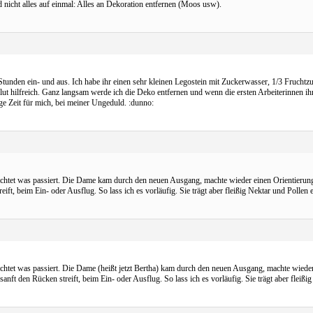
nicht alles auf einmal: Alles an Dekoration entfernen (Moos usw).
2 Stunden ein- und aus. Ich habe ihr einen sehr kleinen Legostein mit Zuckerwasser, 1/3 Fruchtz
t hilfreich. Ganz langsam werde ich die Deko entfernen und wenn die ersten Arbeiterinnen ihr
ge Zeit für mich, bei meiner Ungeduld. :dunno:
htet was passiert. Die Dame kam durch den neuen Ausgang, machte wieder einen Orientierungs
ft, beim Ein- oder Ausflug. So lass ich es vorläufig. Sie trägt aber fleißig Nektar und Pollen e
tet was passiert. Die Dame (heißt jetzt Bertha) kam durch den neuen Ausgang, machte wieder
ft den Rücken streift, beim Ein- oder Ausflug. So lass ich es vorläufig. Sie trägt aber fleißig