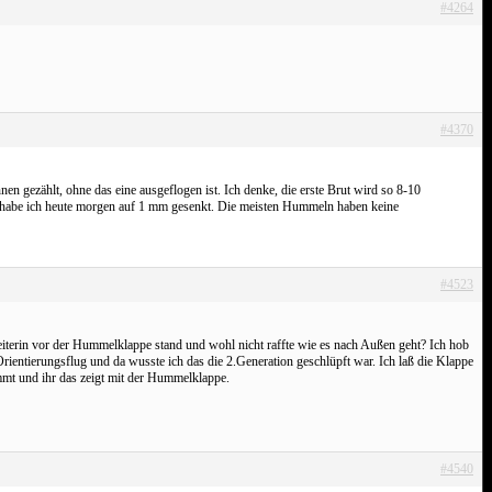
#4264
#4370
n gezählt, ohne das eine ausgeflogen ist. Ich denke, die erste Brut wird so 8-10
pe habe ich heute morgen auf 1 mm gesenkt. Die meisten Hummeln haben keine
#4523
beiterin vor der Hummelklappe stand und wohl nicht raffte wie es nach Außen geht? Ich hob
entierungsflug und da wusste ich das die 2.Generation geschlüpft war. Ich laß die Klappe
ommt und ihr das zeigt mit der Hummelklappe.
#4540