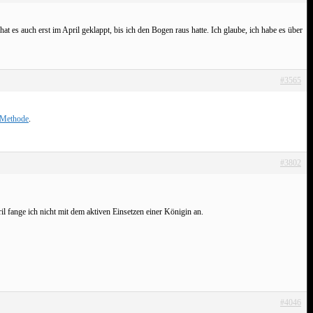
 hat es auch erst im April geklappt, bis ich den Bogen raus hatte. Ich glaube, ich habe es über
#3565
-Methode
.
#3802
ril fange ich nicht mit dem aktiven Einsetzen einer Königin an.
#4046