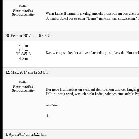
Detter
Forenmitglied
Wenn keine Hummel freiwillig einzieht muss ich ein bisschen, 
Beitragsersteller
30 mal probiert bis es einer “Dame” genehm war einzuziehen? 
20. Februar 2017 um 16:49 Uhr
Stefan
Admin
Das wichtigste bei der aktiven Ansiedlung ist, dass die Humme
DE 84513
398 m
12. März 2017 um 12:53 Uhr
Detter
Forenmitglied
Der neue Hummelkasten steht auf dem Balkon und der Eingang ist
Beitragsersteller
Falls es nötig wird, was ich nicht hoffe, habe ich eine stabile 
Foto/Video:
1. April 2017 um 23:22 Uhr