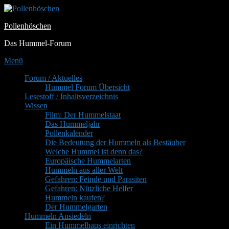
Zum
Inhalt
Pollenhöschen
springen
Das Hummel-Forum
Menü
Primäres
Forum / Aktuelles
Hummel Forum Übersicht
Menü
Lesestoff / Inhaltsverzeichnis
Wissen
Film: Der Hummelstaat
Das Hummeljahr
Pollenkalender
Die Bedeutung der Hummeln als Bestäuber
Welche Hummel ist denn das?
Europäische Hummelarten
Hummeln aus aller Welt
Gefahren: Feinde und Parasiten
Gefahren: Nützliche Helfer
Hummeln kaufen?
Der Hummelgarten
Hummeln Ansiedeln
Ein Hummelhaus einrichten