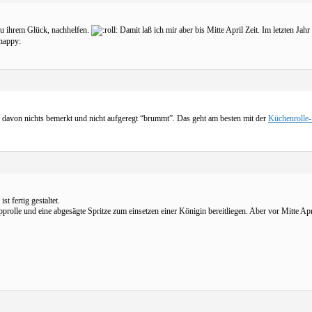
zu ihrem Glück, nachhelfen.
Damit laß ich mir aber bis Mitte April Zeit. Im letzten Jahr
:happy:
l davon nichts bemerkt und nicht aufgeregt “brummt”. Das geht am besten mit der
Küchenrolle
 fertig gestaltet.
Papprolle und eine abgesägte Spritze zum einsetzen einer Königin bereitliegen. Aber vor Mitte Ap