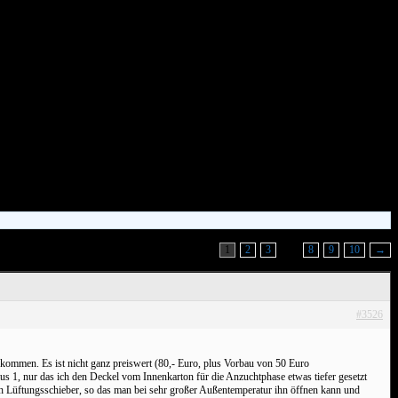
mmeln Haus 2
1
2
3
…
8
9
10
→
#3526
ekommen. Es ist nicht ganz preiswert (80,- Euro, plus Vorbau von 50 Euro
aus 1, nur das ich den Deckel vom Innenkarton für die Anzuchtphase etwas tiefer gesetzt
n Lüftungsschieber, so das man bei sehr großer Außentemperatur ihn öffnen kann und