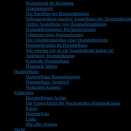
Nistmaterial für Hummeln
Ameisensperre
Der Suchflug der Hummelkönigin
Selbstansiedlung (passive Ansiedlung) der Hummelkönig
Aktive Ansiedlung von Hummelköniginnen
Hummelköniginnen Rückkehrerinnen
Umsetzen eines Hummelnestes
Der Orientierungsflug einer Hummelkönigin
Hummelkönigin im Hummelhaus
Wie erkenne ich ob ein Hummelhotel belegt ist?
Anleitung: Hummelklappe
Kontrolle Hummelhaus
Hummeln füttern
Hummelhaus
Hummelhaus Bauanleitungen
Hummelhaus Vergleich
Nistkasten Kamera
Entdecken
Hummelforum Archiv
Die Entwicklung der Wachsmotten-Hummelklappe
Rätsel
Hummelfoto
Links
Wie alles begann
Suche