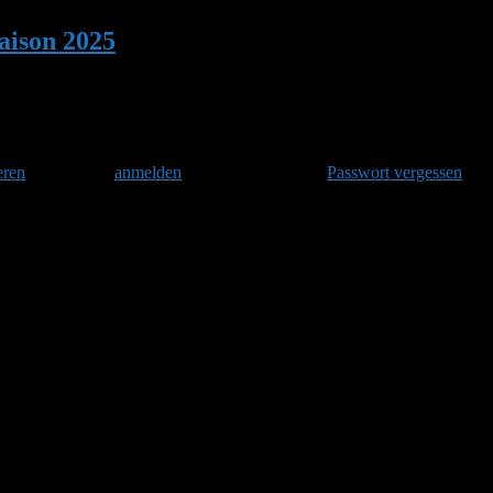
ison 2025
•
Antwort auf: Hummelsaison 20
eren
und danach
anmelden
. Oder hast Du Dein
Passwort vergessen
?
 Klappe wenn dann ja erst nach ~21 Uhr zumachen würde. Da ist sie dan