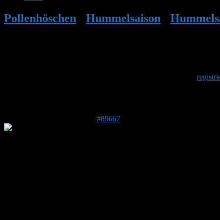
Pollenhöschen
•
Hummelsaison
•
Hummelsa
Herzlich Willkommen
Um am Hummelforum teilzunehmen musst Du Dich einmalig
registri
Antwort auf: Hummelsaison 2025
12. April 2025 um 20:08 Uhr
#89667
Lutz S
Forenmitglied
DE 34225
225 m
Hi Markus, danke für deine schnelle Antwort!
Dass sie nicht herein kommen würde schließe ich mal aus, da ich die
Bliebe die Frage, ob sie dann am Morgen heraus findet.