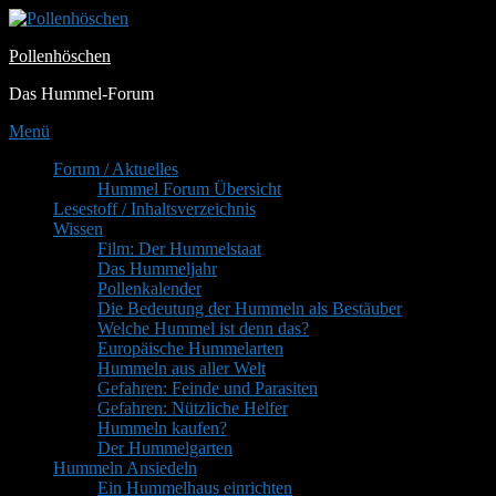
Zum
Inhalt
Pollenhöschen
springen
Das Hummel-Forum
Menü
Primäres
Forum / Aktuelles
Hummel Forum Übersicht
Menü
Lesestoff / Inhaltsverzeichnis
Wissen
Film: Der Hummelstaat
Das Hummeljahr
Pollenkalender
Die Bedeutung der Hummeln als Bestäuber
Welche Hummel ist denn das?
Europäische Hummelarten
Hummeln aus aller Welt
Gefahren: Feinde und Parasiten
Gefahren: Nützliche Helfer
Hummeln kaufen?
Der Hummelgarten
Hummeln Ansiedeln
Ein Hummelhaus einrichten