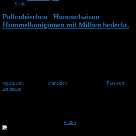
Suche
Pollenhöschen
•
Hummelsaison
•
Hummelköniginnen mit Milben bedeckt.
•
Antwort auf: Hummelköniginnen mit
Milben bedeckt.
Herzlich Willkommen
Um am Hummelforum teilzunehmen musst Du Dich einmalig
registrieren
und danach
anmelden
. Oder hast Du Dein
Passwort
vergessen
?
Antwort auf: Hummelköniginnen mit
Milben bedeckt.
27. August 2017 um 14:42 Uhr
#5485
Detter
Forenmitglied