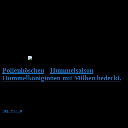
Mir fällt noch ein Bericht über Honigbienen ein, die mit Milben
verseucht waren. Dort hat eine Fachfrau die Milben mit Puderzucker
entfernt. :zwinker: Sie tat die befallenden Bienen in ein Glas mit
Puderzucker und schüttelte ein wenig das Glas und die Milben
fielen ab von den Bienen. Der Puderzucker soll wohl, auch wenn
sehr winzig, scharfkantig sein? Durch das schütteln lösten sich die
Milben. Vielleicht auch eine Methode die Milben von den Hummeln
zu entfernen?
:angel:
Pollenhöschen
•
Hummelsaison
•
Hummelköniginnen mit Milben bedeckt.
•
Antwort auf: Hummelköniginnen mit
Milben bedeckt.
Impressum
• 06.08.2026 • 16:44 Uhr
YouTube
RSS-