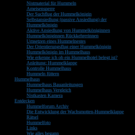
Nistmaterial für Hummeln
Ameisensperre
Der Suchflug der Hummelkönigin
Selbstansiedlung (passive Ansiedlung) der
Hummelkönigin
Aktive Ansiedlung von Hummelköniginnen
Hummelköniginnen Rückkehrerinnen
Umsetzen eines Hummelnestes
Der Orientierungsflug einer Hummelkönigin
Hummelkönigin im Hummelhaus
Wie erkenne ich ob ein Hummelhotel belegt ist?
Anleitung: Hummelklappe
Kontrolle Hummelhaus
Hummeln füttern
Hummelhaus
Hummelhaus Bauanleitungen
Hummelhaus Vergleich
Nistkasten Kamera
Entdecken
Hummelforum Archiv
Die Entwicklung der Wachsmotten-Hummelklappe
Rätsel
Hummelfoto
Links
Wie alles begann