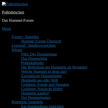
Zum
Inhalt
Pollenhöschen
springen
Das Hummel-Forum
Menü
Primäres
Forum / Aktuelles
Hummel Forum Übersicht
Menü
Lesestoff / Inhaltsverzeichnis
Wissen
Film: Der Hummelstaat
Das Hummeljahr
Pollenkalender
Die Bedeutung der Hummeln als Bestäuber
Welche Hummel ist denn das?
Europäische Hummelarten
Hummeln aus aller Welt
Gefahren: Feinde und Parasiten
Gefahren: Nützliche Helfer
Hummeln kaufen?
Der Hummelgarten
Hummeln Ansiedeln
Ein Hummelhaus einrichten