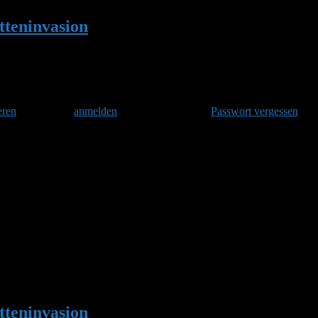
teninvasion
•
Antwort auf: Wachsmottenin
eren
und danach
anmelden
. Oder hast Du Dein
Passwort vergessen
?
tun.
teninvasion
•
Antwort auf: Wachsmottenin