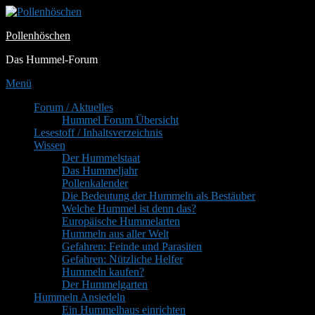
Zum
Inhalt
Pollenhöschen
springen
Das Hummel-Forum
Menü
Primäres
Forum / Aktuelles
Hummel Forum Übersicht
Menü
Lesestoff / Inhaltsverzeichnis
Wissen
Der Hummelstaat
Das Hummeljahr
Pollenkalender
Die Bedeutung der Hummeln als Bestäuber
Welche Hummel ist denn das?
Europäische Hummelarten
Hummeln aus aller Welt
Gefahren: Feinde und Parasiten
Gefahren: Nützliche Helfer
Hummeln kaufen?
Der Hummelgarten
Hummeln Ansiedeln
Ein Hummelhaus einrichten