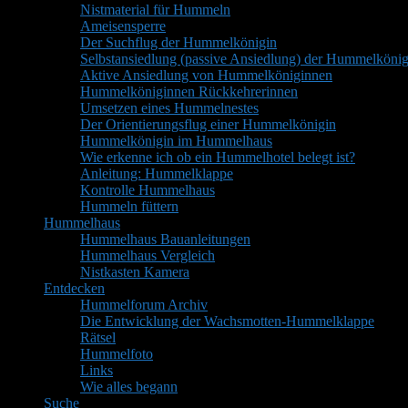
Nistmaterial für Hummeln
Ameisensperre
Der Suchflug der Hummelkönigin
Selbstansiedlung (passive Ansiedlung) der Hummelkönig
Aktive Ansiedlung von Hummelköniginnen
Hummelköniginnen Rückkehrerinnen
Umsetzen eines Hummelnestes
Der Orientierungsflug einer Hummelkönigin
Hummelkönigin im Hummelhaus
Wie erkenne ich ob ein Hummelhotel belegt ist?
Anleitung: Hummelklappe
Kontrolle Hummelhaus
Hummeln füttern
Hummelhaus
Hummelhaus Bauanleitungen
Hummelhaus Vergleich
Nistkasten Kamera
Entdecken
Hummelforum Archiv
Die Entwicklung der Wachsmotten-Hummelklappe
Rätsel
Hummelfoto
Links
Wie alles begann
Suche