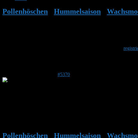
Pollenhöschen
•
Hummelsaison
•
Wachsmot
Herzlich Willkommen
Um am Hummelforum teilzunehmen musst Du Dich einmalig
registri
Antwort auf: Wachsmotteninvasion
29. Juli 2017 um 23:35 Uhr
#5370
Stefan
Admin
DE 84513
398 m
Das wird spannend. Du hast großartig reagiert. Mehr kann man nicht 
Da hilft nur abwarten.
Pollenhöschen
•
Hummelsaison
•
Wachsmot