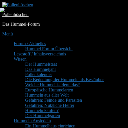
Zum
Inhalt
Pollenhöschen
springen
Das Hummel-Forum
Menü
Primäres
Forum / Aktuelles
Hummel Forum Übersicht
Menü
Lesestoff / Inhaltsverzeichnis
Wissen
Der Hummelstaat
Das Hummeljahr
Pollenkalender
Die Bedeutung der Hummeln als Bestäuber
Welche Hummel ist denn das?
Europäische Hummelarten
Hummeln aus aller Welt
Gefahren: Feinde und Parasiten
Gefahren: Nützliche Helfer
Hummeln kaufen?
Der Hummelgarten
Hummeln Ansiedeln
Ein Hummelhaus einrichten