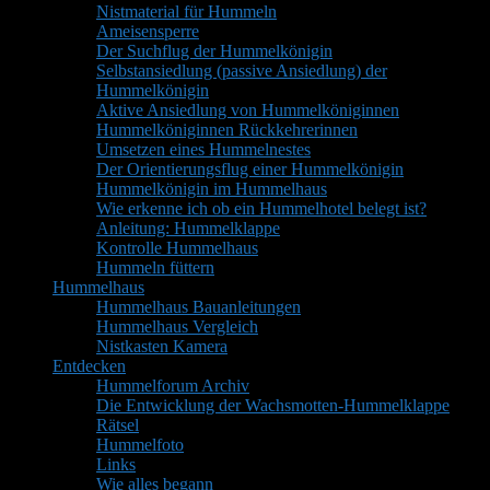
Nistmaterial für Hummeln
Ameisensperre
Der Suchflug der Hummelkönigin
Selbstansiedlung (passive Ansiedlung) der
Hummelkönigin
Aktive Ansiedlung von Hummelköniginnen
Hummelköniginnen Rückkehrerinnen
Umsetzen eines Hummelnestes
Der Orientierungsflug einer Hummelkönigin
Hummelkönigin im Hummelhaus
Wie erkenne ich ob ein Hummelhotel belegt ist?
Anleitung: Hummelklappe
Kontrolle Hummelhaus
Hummeln füttern
Hummelhaus
Hummelhaus Bauanleitungen
Hummelhaus Vergleich
Nistkasten Kamera
Entdecken
Hummelforum Archiv
Die Entwicklung der Wachsmotten-Hummelklappe
Rätsel
Hummelfoto
Links
Wie alles begann