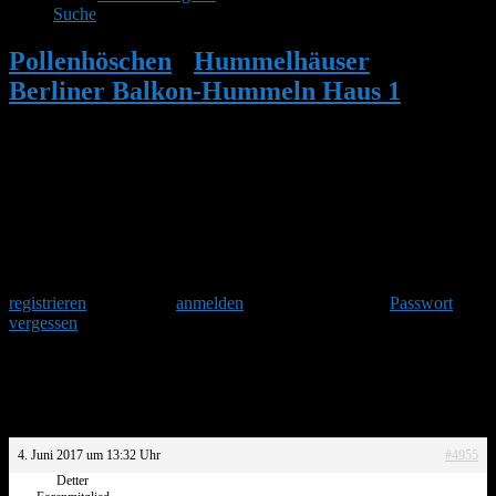
Suche
Pollenhöschen
•
Hummelhäuser
•
Berliner Balkon-Hummeln Haus 1
•
Antwort auf: Berliner Balkon-Hummeln
Haus 1
Herzlich Willkommen
Um am Hummelforum teilzunehmen musst Du Dich einmalig
registrieren
und danach
anmelden
. Oder hast Du Dein
Passwort
vergessen
?
Antwort auf: Berliner Balkon-Hummeln
Haus 1
4. Juni 2017 um 13:32 Uhr
#4955
Detter