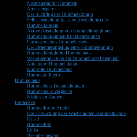
Nistmaterial für Hummeln
Ameisensperre
Der Suchflug der Hummelkönigin
Selbstansiedlung (passive Ansiedlung) der
Hummelkönigin
Aktive Ansiedlung von Hummelköniginnen
Hummelköniginnen Rückkehrerinnen
Umsetzen eines Hummelnestes
Der Orientierungsflug einer Hummelkönigin
Hummelkönigin im Hummelhaus
Wie erkenne ich ob ein Hummelhotel belegt ist?
Anleitung: Hummelklappe
Kontrolle Hummelhaus
Hummeln füttern
Hummelhaus
Hummelhaus Bauanleitungen
Hummelhaus Vergleich
Nistkasten Kamera
Entdecken
Hummelforum Archiv
Die Entwicklung der Wachsmotten-Hummelklappe
Rätsel
Hummelfoto
Links
Wie alles begann