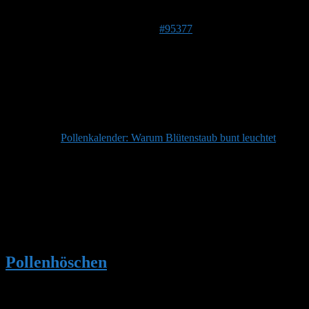
Autor
Beiträge
27. Juni 2026 um 13:10 Uhr
#95377
Stefan
Admin
Beitragsersteller
DE 84513
398 m
Dieser Beitrag enthält Fragen und Antworten zu:
Pollenkalender: Warum Blütenstaub bunt leuchtet
Autor
Beiträge
Ansicht von 1 Beitrag (von insgesamt 1)
Du musst angemeldet sein, um auf dieses Thema antworten
zu können.
Pollenhöschen
•
Pollenkalender: Warum
Blütenstaub bunt leuchtet