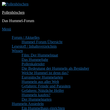
Zum
Inhalt
Pollenhöschen
springen
Das Hummel-Forum
Menü
Primäres
Forum / Aktuelles
Hummel Forum Übersicht
Menü
Lesestoff / Inhaltsverzeichnis
Wissen
Film: Der Hummelstaat
Das Hummeljahr
Pollenkalender
Die Bedeutung der Hummeln als Bestäuber
Welche Hummel ist denn das?
Europäische Hummelarten
Hummeln aus aller Welt
Gefahren: Feinde und Parasiten
Gefahren: Nützliche Helfer
Hummeln kaufen?
Der Hummelgarten
Hummeln Ansiedeln
Ein Hummelhaus einrichten