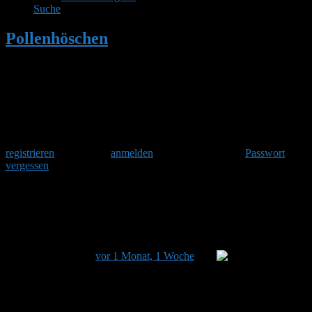
Suche
Pollenhöschen
•
Pollenkalender: Warum
Blütenstaub bunt leuchtet
Herzlich Willkommen
Um am Hummelforum teilzunehmen musst Du Dich einmalig
registrieren
und danach
anmelden
. Oder hast Du Dein
Passwort
vergessen
?
Pollenkalender: Warum Blütenstaub bunt
leuchtet
Dieses Thema hat 0 Antworten sowie 1 Teilnehmer und
wurde zuletzt
vor 1 Monat, 1 Woche
von
Stefan
aktualisiert.
Ansicht von 1 Beitrag (von insgesamt 1)