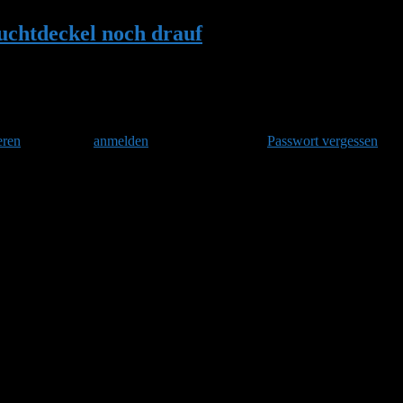
chtdeckel noch drauf
•
Antwort auf: HILF
eren
und danach
anmelden
. Oder hast Du Dein
Passwort vergessen
?
drauf
n.
 von Hummelhaus ab, warten. Deckel ab, warten bis die Hummeln sic