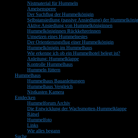
Nistmaterial für Hummeln
Ameisensperre
Der Suchflug der Hummelkönigin
Selbstansiedlung (passive Ansiedlung) der Hummelkönig
Aktive Ansiedlung von Hummelköniginnen
Hummelköniginnen Rückkehrerinnen
Umsetzen eines Hummelnestes
Der Orientierungsflug einer Hummelkönigin
Hummelkönigin im Hummelhaus
Wie erkenne ich ob ein Hummelhotel belegt ist?
Anleitung: Hummelklappe
Kontrolle Hummelhaus
Hummeln füttern
Hummelhaus
Hummelhaus Bauanleitungen
Hummelhaus Vergleich
Nistkasten Kamera
Entdecken
Hummelforum Archiv
Die Entwicklung der Wachsmotten-Hummelklappe
Rätsel
Hummelfoto
Links
Wie alles begann
Suche