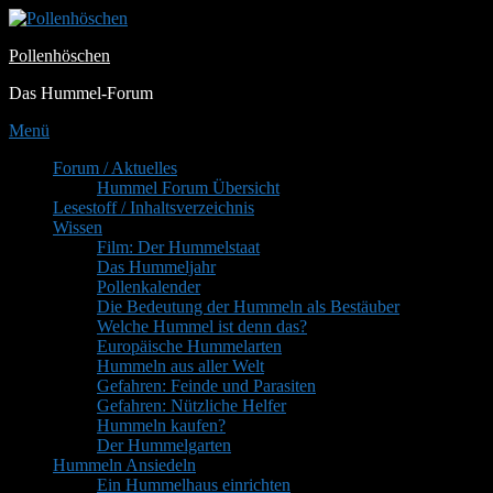
Zum
Inhalt
Pollenhöschen
springen
Das Hummel-Forum
Menü
Primäres
Forum / Aktuelles
Hummel Forum Übersicht
Menü
Lesestoff / Inhaltsverzeichnis
Wissen
Film: Der Hummelstaat
Das Hummeljahr
Pollenkalender
Die Bedeutung der Hummeln als Bestäuber
Welche Hummel ist denn das?
Europäische Hummelarten
Hummeln aus aller Welt
Gefahren: Feinde und Parasiten
Gefahren: Nützliche Helfer
Hummeln kaufen?
Der Hummelgarten
Hummeln Ansiedeln
Ein Hummelhaus einrichten