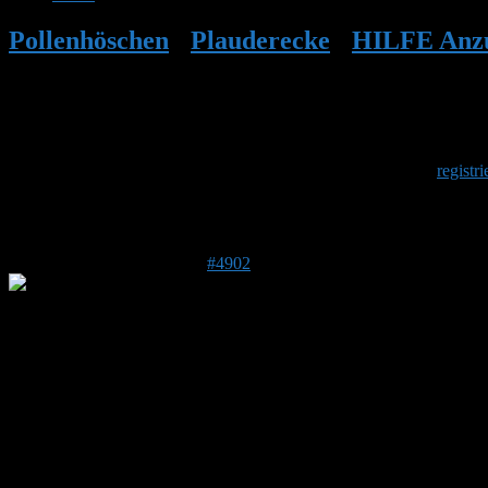
Pollenhöschen
•
Plauderecke
•
HILFE Anzu
Herzlich Willkommen
Um am Hummelforum teilzunehmen musst Du Dich einmalig
registri
Antwort auf: HILFE Anzuchtdeckel noch 
28. Mai 2017 um 23:42 Uhr
#4902
Stefan
Admin
DE 84513
398 m
Die meisten sind tagsüber auch zu Hause.
Abends fliegen die nicht weg wenn es dunkel ist, weil sie nichts sehe
Du musst das ganz langsam machen: Taschenlampe, Handschuhe. Dach