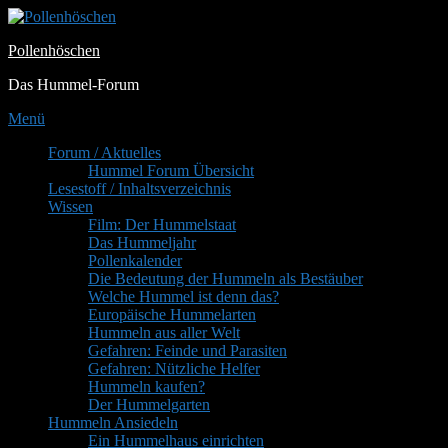
Zum
Inhalt
Pollenhöschen
springen
Das Hummel-Forum
Menü
Primäres
Forum / Aktuelles
Hummel Forum Übersicht
Menü
Lesestoff / Inhaltsverzeichnis
Wissen
Film: Der Hummelstaat
Das Hummeljahr
Pollenkalender
Die Bedeutung der Hummeln als Bestäuber
Welche Hummel ist denn das?
Europäische Hummelarten
Hummeln aus aller Welt
Gefahren: Feinde und Parasiten
Gefahren: Nützliche Helfer
Hummeln kaufen?
Der Hummelgarten
Hummeln Ansiedeln
Ein Hummelhaus einrichten