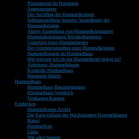
Nistmaterial für Hummeln
Ameisensperre
Der Suchflug der Hummelkönigin
Selbstansiedlung (passive Ansiedlung) der
Hummelkönigin
Aktive Ansiedlung von Hummelköniginnen
Hummelköniginnen Rückkehrerinnen
Umsetzen eines Hummelnestes
Der Orientierungsflug einer Hummelkönigin
Hummelkönigin im Hummelhaus
Wie erkenne ich ob ein Hummelhotel belegt ist?
Anleitung: Hummelklappe
Kontrolle Hummelhaus
Hummeln füttern
Hummelhaus
Hummelhaus Bauanleitungen
Hummelhaus Vergleich
Nistkasten Kamera
Entdecken
Hummelforum Archiv
Die Entwicklung der Wachsmotten-Hummelklappe
Rätsel
Hummelfoto
Links
Wie alles begann