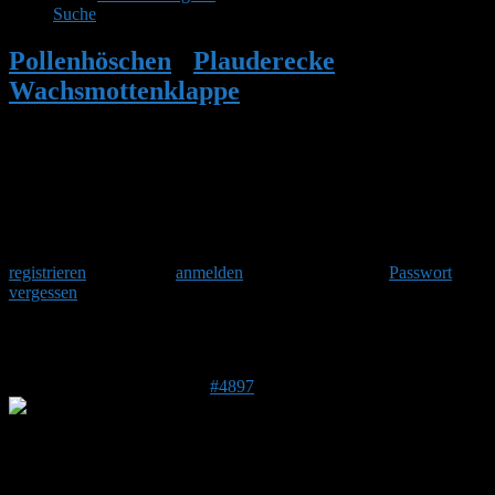
Suche
Pollenhöschen
•
Plauderecke
•
Wachsmottenklappe
•
Antwort auf:
Wachsmottenklappe
Herzlich Willkommen
Um am Hummelforum teilzunehmen musst Du Dich einmalig
registrieren
und danach
anmelden
. Oder hast Du Dein
Passwort
vergessen
?
Antwort auf: Wachsmottenklappe
28. Mai 2017 um 17:16 Uhr
#4897
Stefan
Admin
Beitragsersteller
DE 84513