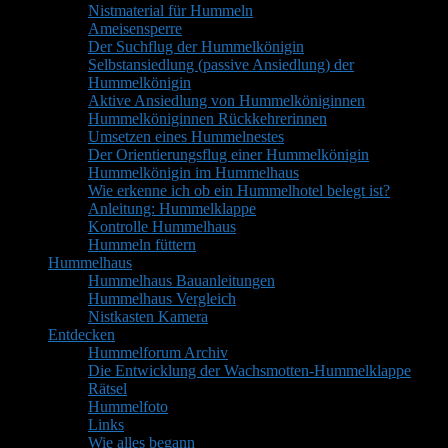
Nistmaterial für Hummeln
Ameisensperre
Der Suchflug der Hummelkönigin
Selbstansiedlung (passive Ansiedlung) der
Hummelkönigin
Aktive Ansiedlung von Hummelköniginnen
Hummelköniginnen Rückkehrerinnen
Umsetzen eines Hummelnestes
Der Orientierungsflug einer Hummelkönigin
Hummelkönigin im Hummelhaus
Wie erkenne ich ob ein Hummelhotel belegt ist?
Anleitung: Hummelklappe
Kontrolle Hummelhaus
Hummeln füttern
Hummelhaus
Hummelhaus Bauanleitungen
Hummelhaus Vergleich
Nistkasten Kamera
Entdecken
Hummelforum Archiv
Die Entwicklung der Wachsmotten-Hummelklappe
Rätsel
Hummelfoto
Links
Wie alles begann