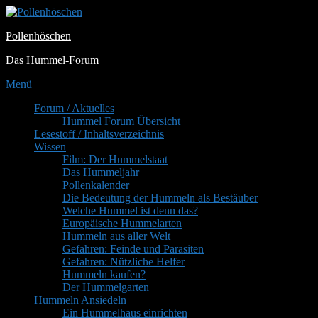
Zum
Inhalt
Pollenhöschen
springen
Das Hummel-Forum
Menü
Primäres
Forum / Aktuelles
Hummel Forum Übersicht
Menü
Lesestoff / Inhaltsverzeichnis
Wissen
Film: Der Hummelstaat
Das Hummeljahr
Pollenkalender
Die Bedeutung der Hummeln als Bestäuber
Welche Hummel ist denn das?
Europäische Hummelarten
Hummeln aus aller Welt
Gefahren: Feinde und Parasiten
Gefahren: Nützliche Helfer
Hummeln kaufen?
Der Hummelgarten
Hummeln Ansiedeln
Ein Hummelhaus einrichten