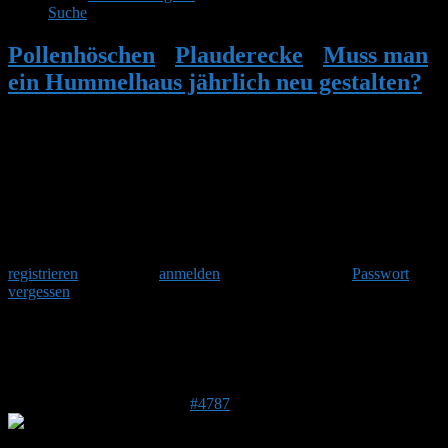
Suche
Pollenhöschen
•
Plauderecke
•
Muss man
ein Hummelhaus jährlich neu gestalten?
•
Antwort auf: Muss man ein Hummelhaus
jährlich neu gestalten?
Herzlich Willkommen
Um am Hummelforum teilzunehmen musst Du Dich einmalig
registrieren
und danach
anmelden
. Oder hast Du Dein
Passwort
vergessen
?
Antwort auf: Muss man ein Hummelhaus
jährlich neu gestalten?
22. Mai 2017 um 10:26 Uhr
#4787
Stefan
Admin