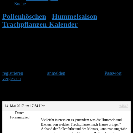
Suche
Pollenhöschen
•
Hummelsaison
•
Trachpflanzen-Kalender
•
Antwort auf:
Trachpflanzen-Kalender
Herzlich Willkommen
Um am Hummelforum teilzunehmen musst Du Dich einmalig
registrieren
und danach
anmelden
. Oder hast Du Dein
Passwort
vergessen
?
Antwort auf: Trachpflanzen-Kalender
14. Mai 2017 um 17:54 Uhr
#4643
Detter
Forenmitglied
Vielleicht interessiert es jemandem was die Hummeln und
Bienen, von welcher Trachtpflanze, nach Hause bringen?
Anhand der Pollenfarbe und des Monats, kann man ungefähr