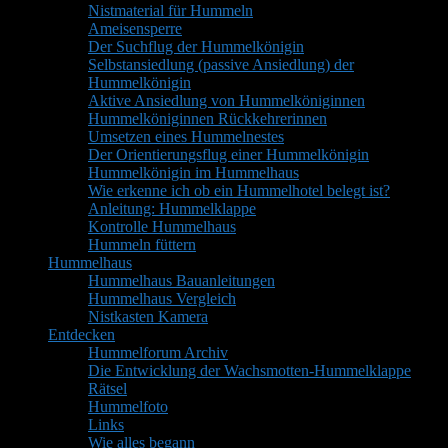
Nistmaterial für Hummeln
Ameisensperre
Der Suchflug der Hummelkönigin
Selbstansiedlung (passive Ansiedlung) der
Hummelkönigin
Aktive Ansiedlung von Hummelköniginnen
Hummelköniginnen Rückkehrerinnen
Umsetzen eines Hummelnestes
Der Orientierungsflug einer Hummelkönigin
Hummelkönigin im Hummelhaus
Wie erkenne ich ob ein Hummelhotel belegt ist?
Anleitung: Hummelklappe
Kontrolle Hummelhaus
Hummeln füttern
Hummelhaus
Hummelhaus Bauanleitungen
Hummelhaus Vergleich
Nistkasten Kamera
Entdecken
Hummelforum Archiv
Die Entwicklung der Wachsmotten-Hummelklappe
Rätsel
Hummelfoto
Links
Wie alles begann