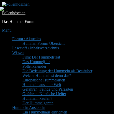
Zum
Inhalt
Pollenhöschen
springen
Das Hummel-Forum
Menü
Primäres
Forum / Aktuelles
Hummel Forum Übersicht
Menü
Lesestoff / Inhaltsverzeichnis
Wissen
Film: Der Hummelstaat
Das Hummeljahr
Pollenkalender
Die Bedeutung der Hummeln als Bestäuber
Welche Hummel ist denn das?
Europäische Hummelarten
Hummeln aus aller Welt
Gefahren: Feinde und Parasiten
Gefahren: Nützliche Helfer
Hummeln kaufen?
Der Hummelgarten
Hummeln Ansiedeln
Ein Hummelhaus einrichten