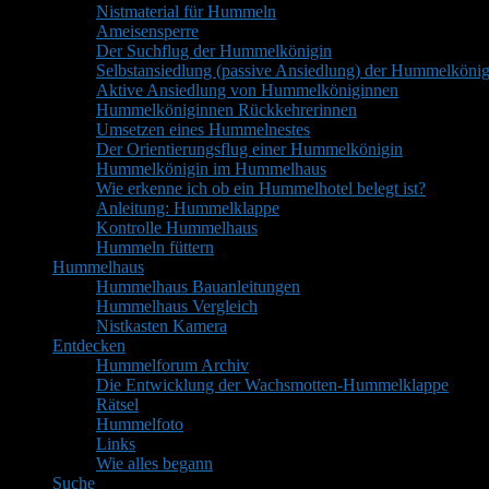
Nistmaterial für Hummeln
Ameisensperre
Der Suchflug der Hummelkönigin
Selbstansiedlung (passive Ansiedlung) der Hummelkönig
Aktive Ansiedlung von Hummelköniginnen
Hummelköniginnen Rückkehrerinnen
Umsetzen eines Hummelnestes
Der Orientierungsflug einer Hummelkönigin
Hummelkönigin im Hummelhaus
Wie erkenne ich ob ein Hummelhotel belegt ist?
Anleitung: Hummelklappe
Kontrolle Hummelhaus
Hummeln füttern
Hummelhaus
Hummelhaus Bauanleitungen
Hummelhaus Vergleich
Nistkasten Kamera
Entdecken
Hummelforum Archiv
Die Entwicklung der Wachsmotten-Hummelklappe
Rätsel
Hummelfoto
Links
Wie alles begann
Suche