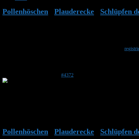
Pollenhöschen
•
Plauderecke
•
Schlüpfen d
Herzlich Willkommen
Um am Hummelforum teilzunehmen musst Du Dich einmalig
registri
Antwort auf: Schlüpfen der ersten Arbeite
26. April 2017 um 10:30 Uhr
#4372
Detter
Forenmitglied
Auch bei mir hat es am Montag geklappt, mit dem Hummel-Nachwuchs. 
Töchtern der ersten Generation aus?
Pollenhöschen
•
Plauderecke
•
Schlüpfen d