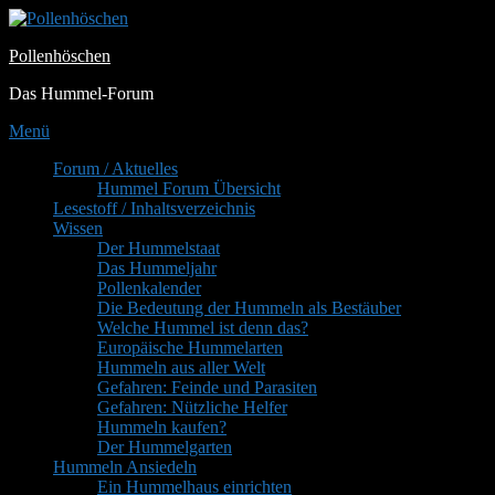
Zum
Inhalt
Pollenhöschen
springen
Das Hummel-Forum
Menü
Primäres
Forum / Aktuelles
Hummel Forum Übersicht
Menü
Lesestoff / Inhaltsverzeichnis
Wissen
Der Hummelstaat
Das Hummeljahr
Pollenkalender
Die Bedeutung der Hummeln als Bestäuber
Welche Hummel ist denn das?
Europäische Hummelarten
Hummeln aus aller Welt
Gefahren: Feinde und Parasiten
Gefahren: Nützliche Helfer
Hummeln kaufen?
Der Hummelgarten
Hummeln Ansiedeln
Ein Hummelhaus einrichten