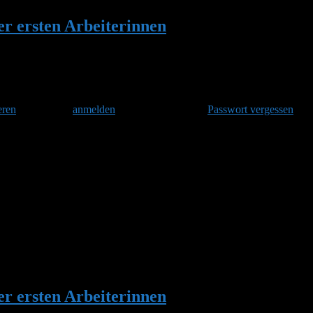
er ersten Arbeiterinnen
•
Antwort auf: Schl
eren
und danach
anmelden
. Oder hast Du Dein
Passwort vergessen
?
rinnen
Ich hatte gestern Nachmittag 6 einliegende Arbeiterinnen gezählt, o
er ersten Arbeiterinnen
•
Antwort auf: Schl