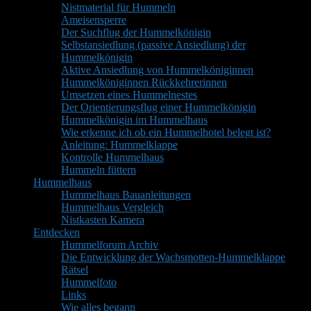
Nistmaterial für Hummeln
Ameisensperre
Der Suchflug der Hummelkönigin
Selbstansiedlung (passive Ansiedlung) der
Hummelkönigin
Aktive Ansiedlung von Hummelköniginnen
Hummelköniginnen Rückkehrerinnen
Umsetzen eines Hummelnestes
Der Orientierungsflug einer Hummelkönigin
Hummelkönigin im Hummelhaus
Wie erkenne ich ob ein Hummelhotel belegt ist?
Anleitung: Hummelklappe
Kontrolle Hummelhaus
Hummeln füttern
Hummelhaus
Hummelhaus Bauanleitungen
Hummelhaus Vergleich
Nistkasten Kamera
Entdecken
Hummelforum Archiv
Die Entwicklung der Wachsmotten-Hummelklappe
Rätsel
Hummelfoto
Links
Wie alles begann