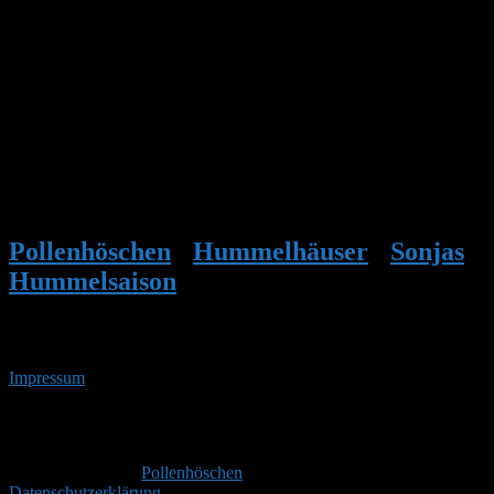
Meine Hummel-Königin Bertha (seit 31.03) ignoriert die
Zuckerlösung am Einflugloch, obwohl sie fast darüber stolpern
müsste? Stelle jetzt mal den kleinen Lego-Stein in den Vorbau.
Nach 22 Tagen warte ich auch gespannt auf den Nachwuchs. Es
könnte sich, durch das kalte Wetter, noch etwas verzögern? Ich habe
den Hummelkasten in ein paar warme Decken gehüllt.
Genau vor meinem Balkon ist ein Ahornbaum und der trägt die
ersten Blüten. Ich sehe viele dicke Hummeln, aber auch schon
kleine Hummeln. Da waren wohl andere Hummelköniginnen
schneller?
Pollenhöschen
•
Hummelhäuser
•
Sonjas
Hummelsaison
•
Antwort auf: Sonjas
Hummelsaison
Impressum
• 07.08.2026 • 11:35 Uhr
YouTube
RSS-
Feed
Copyright © 2026
Pollenhöschen
. Alle Rechte vorbehalten.
Datenschutzerklärung