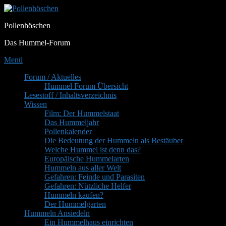
Zum
Inhalt
Pollenhöschen
springen
Das Hummel-Forum
Menü
Primäres
Forum / Aktuelles
Hummel Forum Übersicht
Menü
Lesestoff / Inhaltsverzeichnis
Wissen
Film: Der Hummelstaat
Das Hummeljahr
Pollenkalender
Die Bedeutung der Hummeln als Bestäuber
Welche Hummel ist denn das?
Europäische Hummelarten
Hummeln aus aller Welt
Gefahren: Feinde und Parasiten
Gefahren: Nützliche Helfer
Hummeln kaufen?
Der Hummelgarten
Hummeln Ansiedeln
Ein Hummelhaus einrichten