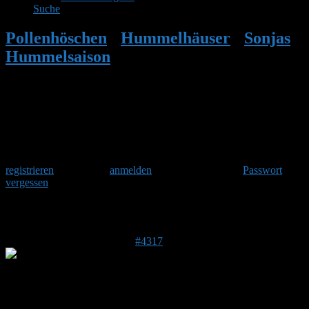
Suche
Pollenhöschen
•
Hummelhäuser
•
Sonjas
Hummelsaison
•
Antwort auf: Sonjas
Hummelsaison
Herzlich Willkommen
Um am Hummelforum teilzunehmen musst Du Dich einmalig
registrieren
und danach
anmelden
. Oder hast Du Dein
Passwort
vergessen
?
Antwort auf: Sonjas Hummelsaison
22. April 2017 um 11:27 Uhr
#4317
Detter
Forenmitglied