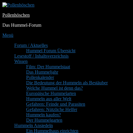
Zum
Inhalt
Pollenhöschen
springen
Das Hummel-Forum
Menü
Primäres
Forum / Aktuelles
Hummel Forum Übersicht
Menü
Lesestoff / Inhaltsverzeichnis
Wissen
Film: Der Hummelstaat
Das Hummeljahr
Pollenkalender
Die Bedeutung der Hummeln als Bestäuber
Welche Hummel ist denn das?
Europäische Hummelarten
Hummeln aus aller Welt
Gefahren: Feinde und Parasiten
Gefahren: Nützliche Helfer
Hummeln kaufen?
Der Hummelgarten
Hummeln Ansiedeln
Ein Hummelhaus einrichten