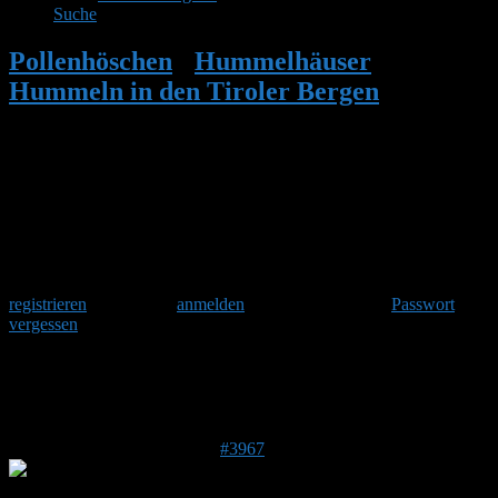
Suche
Pollenhöschen
•
Hummelhäuser
•
Hummeln in den Tiroler Bergen
•
Antwort auf: Hummeln in den Tiroler
Bergen
Herzlich Willkommen
Um am Hummelforum teilzunehmen musst Du Dich einmalig
registrieren
und danach
anmelden
. Oder hast Du Dein
Passwort
vergessen
?
Antwort auf: Hummeln in den Tiroler
Bergen
24. März 2017 um 15:53 Uhr
#3967
Stefan
Admin