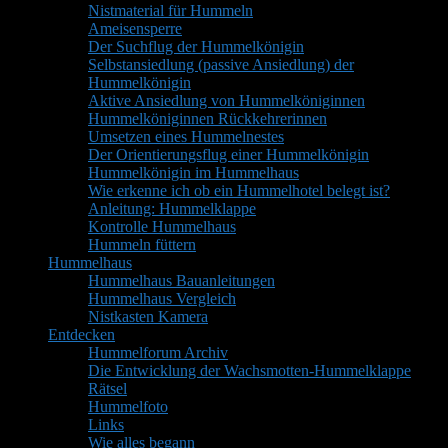
Nistmaterial für Hummeln
Ameisensperre
Der Suchflug der Hummelkönigin
Selbstansiedlung (passive Ansiedlung) der
Hummelkönigin
Aktive Ansiedlung von Hummelköniginnen
Hummelköniginnen Rückkehrerinnen
Umsetzen eines Hummelnestes
Der Orientierungsflug einer Hummelkönigin
Hummelkönigin im Hummelhaus
Wie erkenne ich ob ein Hummelhotel belegt ist?
Anleitung: Hummelklappe
Kontrolle Hummelhaus
Hummeln füttern
Hummelhaus
Hummelhaus Bauanleitungen
Hummelhaus Vergleich
Nistkasten Kamera
Entdecken
Hummelforum Archiv
Die Entwicklung der Wachsmotten-Hummelklappe
Rätsel
Hummelfoto
Links
Wie alles begann