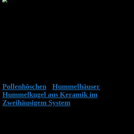
Anonym
Hallo Robert,
ich bin hin und weg.
Hast Du Dich mit Spezialisten abgesprochen, was die Vogelhäuser
usw. angeht? Denn Optik ist ja eine Sache und die Funktionalität
bzw. der Anspruch der Vögel, Hummeln usw. eine andere.
Also: gehen da Hummenl rein?
Was ist mit der Wachsmotte?
Sind die Kugeln innen auch glasiert?
Gruß aus Nürnberg
Pollenhöschen
•
Hummelhäuser
•
Hummelkugel aus Keramik im
Zweihäusigem System
•
Antwort auf:
Hummelkugel aus Keramik im
Zweihäusigem System