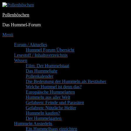
Zum
Inhalt
Pollenhöschen
springen
Das Hummel-Forum
Menü
Primäres
Forum / Aktuelles
Hummel Forum Übersicht
Menü
Lesestoff / Inhaltsverzeichnis
Wissen
Film: Der Hummelstaat
Das Hummeljahr
Pollenkalender
Die Bedeutung der Hummeln als Bestäuber
Welche Hummel ist denn das?
Europäische Hummelarten
Hummeln aus aller Welt
Gefahren: Feinde und Parasiten
Gefahren: Nützliche Helfer
Hummeln kaufen?
Der Hummelgarten
Hummeln Ansiedeln
Ein Hummelhaus einrichten