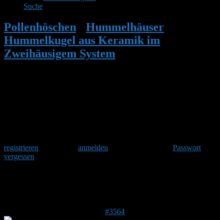
Suche
Pollenhöschen
•
Hummelhäuser
•
Hummelkugel aus Keramik im
Zweihäusigem System
•
Antwort auf:
Hummelkugel aus Keramik im
Zweihäusigem System
Herzlich Willkommen
Um am Hummelforum teilzunehmen musst Du Dich einmalig
registrieren
und danach
anmelden
. Oder hast Du Dein
Passwort
vergessen
?
Antwort auf: Hummelkugel aus Keramik
im Zweihäusigem System
20. Februar 2017 um 12:58 Uhr
#3564