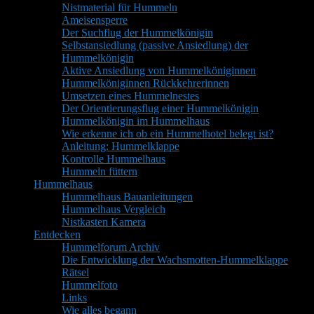
Nistmaterial für Hummeln
Ameisensperre
Der Suchflug der Hummelkönigin
Selbstansiedlung (passive Ansiedlung) der
Hummelkönigin
Aktive Ansiedlung von Hummelköniginnen
Hummelköniginnen Rückkehrerinnen
Umsetzen eines Hummelnestes
Der Orientierungsflug einer Hummelkönigin
Hummelkönigin im Hummelhaus
Wie erkenne ich ob ein Hummelhotel belegt ist?
Anleitung: Hummelklappe
Kontrolle Hummelhaus
Hummeln füttern
Hummelhaus
Hummelhaus Bauanleitungen
Hummelhaus Vergleich
Nistkasten Kamera
Entdecken
Hummelforum Archiv
Die Entwicklung der Wachsmotten-Hummelklappe
Rätsel
Hummelfoto
Links
Wie alles begann