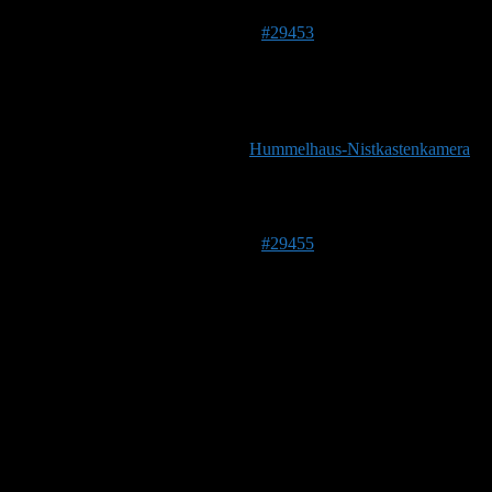
17. März 2019 um 17:00 Uhr
#29453
Stefan
Admin
DE 84513
398 m
Und auch dieses Jahr ist die
Hummelhaus-Nistkastenkamera
wieder online!
Danke Steffen!
17. März 2019 um 17:02 Uhr
#29455
Stefan
Admin
DE 84513
398 m
Hallo Steffen!
Es ist anscheinend sehr windig bei Euch. Das Kapok wir
regelrecht angeblasen. Man sieht wie es mit dem Wind
arbeitet.
Hast Du jetzt schon alle Lüftungslöcher voll auf?