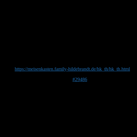
Bitte, gern geschehen.
Es stimmt, bei den DHT22 erhält man öfters einen
falschen/schrägen Wert bzw. sind die Ausreißer recht groß.
Ich habe einige Plausibilitätsgrenzen in die Software
eingebaut und mittele noch zusätzlich, damit das Diagramm
dann nicht mit so großen Schwankungen glänzt.
Das Diagramm ist unter dem Link zufinden.
https://meisenkasten.family-hildebrandt.de/hk_th/hk_th.html
18. März 2019 um 11:58 Uhr
#29486
Doris
Forenmitglied
DE 39624
38 m ü. NHN
Oh je, Freaks unter sich. Ich verstehe alles-ist ja piepe einfach.
(lach)!
Trotzdem dank an euch zwei für die tollen Einblicke. Freue
mich schon auf die tollen Streams.
LG Doris