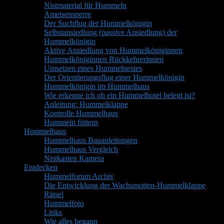
Nistmaterial für Hummeln
Ameisensperre
Der Suchflug der Hummelkönigin
Selbstansiedlung (passive Ansiedlung) der
Hummelkönigin
Aktive Ansiedlung von Hummelköniginnen
Hummelköniginnen Rückkehrerinnen
Umsetzen eines Hummelnestes
Der Orientierungsflug einer Hummelkönigin
Hummelkönigin im Hummelhaus
Wie erkenne ich ob ein Hummelhotel belegt ist?
Anleitung: Hummelklappe
Kontrolle Hummelhaus
Hummeln füttern
Hummelhaus
Hummelhaus Bauanleitungen
Hummelhaus Vergleich
Nistkasten Kamera
Entdecken
Hummelforum Archiv
Die Entwicklung der Wachsmotten-Hummelklappe
Rätsel
Hummelfoto
Links
Wie alles begann