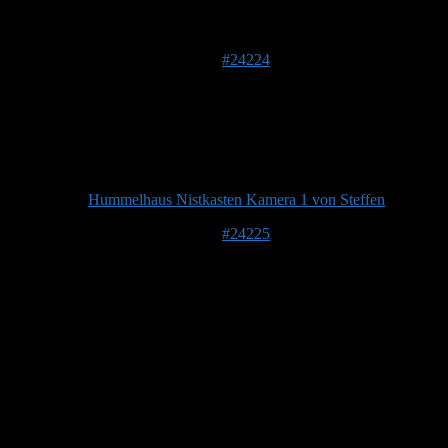
Autor
Beiträge
8. Mai 2018 um 15:28 Uhr
#24224
jimjack
Forenmitglied
Dieser Beitrag enthält Fragen und Antworten zu:
Hummelhaus Nistkasten Kamera 1 von Steffen
9. Mai 2018 um 10:04 Uhr
#24225
jimjack
Forenmitglied
Beitragsersteller
Liebe Nutzer,
das ist der Live-Stream der Außen-Kamera am
Hummelkasten.
Hinweis: Stream funktioniert nur mit Firefox.