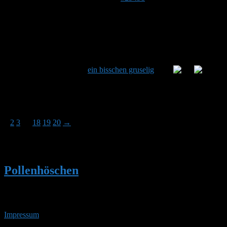
Stefan
Admin
DE 84513
398 m
Naja, auch ohne Hummel wird es bei Dir ja nie langweilig.
Auf Deinen Seiten gibt es ja immer etwas zu sehen. Auch,
wenn es manchmal
ein bisschen gruselig
ist…
Autor
Beiträge
Ansicht von 15 Beiträgen – 1 bis 15 (von insgesamt 298)
1
2
3
…
18
19
20
→
Du musst angemeldet sein, um auf dieses Thema antworten
zu können.
Pollenhöschen
•
Hummelhaus Nistkasten
Kamera 1 von Steffen
Impressum
• 06.08.2026 • 08:03 Uhr