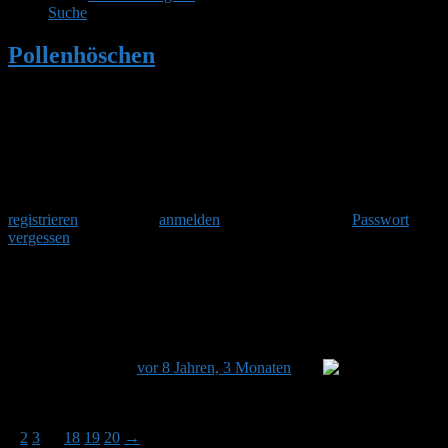
Suche
Pollenhöschen
•
Hummelhaus Nistkasten
Kamera 1 von Steffen
Herzlich Willkommen
Um am Hummelforum teilzunehmen musst Du Dich einmalig
registrieren
und danach
anmelden
. Oder hast Du Dein
Passwort
vergessen
?
Hummelhaus Nistkasten Kamera 1 von
Steffen
Dieses Thema hat 297 Antworten sowie 20 Teilnehmer und
wurde zuletzt
vor 8 Jahren, 3 Monaten
von
Sabine
aktualisiert.
Ansicht von 15 Beiträgen – 1 bis 15 (von insgesamt 298)
1
2
3
…
18
19
20
→