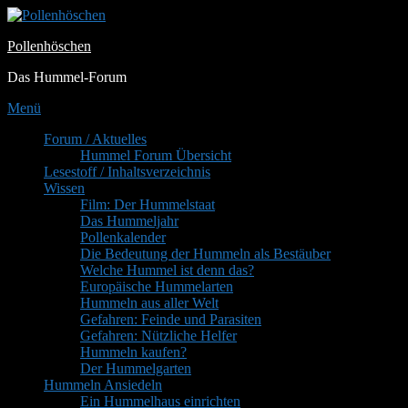
Zum
Inhalt
Pollenhöschen
springen
Das Hummel-Forum
Menü
Primäres
Forum / Aktuelles
Hummel Forum Übersicht
Menü
Lesestoff / Inhaltsverzeichnis
Wissen
Film: Der Hummelstaat
Das Hummeljahr
Pollenkalender
Die Bedeutung der Hummeln als Bestäuber
Welche Hummel ist denn das?
Europäische Hummelarten
Hummeln aus aller Welt
Gefahren: Feinde und Parasiten
Gefahren: Nützliche Helfer
Hummeln kaufen?
Der Hummelgarten
Hummeln Ansiedeln
Ein Hummelhaus einrichten