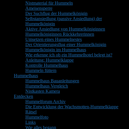
Nistmaterial für Hummeln
Ameisensperre
Der Suchflug der Hummelkönigin
Selbstansiedlung (passive Ansiedlung) der
Hummelkönigin
Aktive Ansiedlung von Hummelköniginnen
Hummelköniginnen Rückkehrerinnen
Umsetzen eines Hummelnestes
Der Orientierungsflug einer Hummelkönigin
Hummelkönigin im Hummelhaus
Wie erkenne ich ob ein Hummelhotel belegt ist?
Anleitung: Hummelklappe
Kontrolle Hummelhaus
Hummeln füttern
Hummelhaus
Hummelhaus Bauanleitungen
Hummelhaus Vergleich
Nistkasten Kamera
Entdecken
Hummelforum Archiv
Die Entwicklung der Wachsmotten-Hummelklappe
Rätsel
Hummelfoto
Links
Wie alles begann