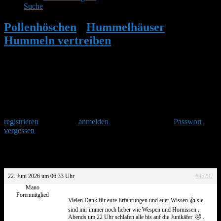
Suche
Pollenhöschen
•
Hummelhäuser
•
Hummeln vertreiben
•
Antwort auf:
Hummeln vertreiben
Herzlich Willkommen
Um am Hummelforum teilzunehmen musst Du Dich einmalig
registrieren
und danach
anmelden
. Oder hast Du Dein
Passwort
vergessen
?
Antwort auf: Hummeln vertreiben
22. Juni 2026 um 06:33 Uhr
#95297
Mano
Forenmitglied
Vielen Dank für eure Erfahrungen und euer Wissen 👍 sie
sind mir immer noch lieber wie Wespen und Hornissen .
Abends um 22 Uhr schlafen alle bis auf die Junikäfer 🤣 .