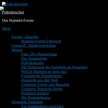
Zum
Inhalt
Pollenhöschen
springen
Das Hummel-Forum
Menü
Primäres
Forum / Aktuelles
Hummel Forum Übersicht
Menü
Lesestoff / Inhaltsverzeichnis
Wissen
Film: Der Hummelstaat
Das Hummeljahr
Pollenkalender
Die Bedeutung der Hummeln als Bestäuber
Welche Hummel ist denn das?
Europäische Hummelarten
Hummeln aus aller Welt
Gefahren: Feinde und Parasiten
Gefahren: Nützliche Helfer
Hummeln kaufen?
Der Hummelgarten
Hummeln Ansiedeln
Ein Hummelhaus einrichten