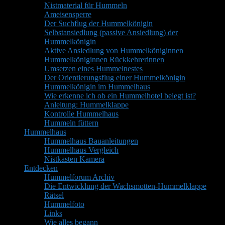
Nistmaterial für Hummeln
Ameisensperre
Der Suchflug der Hummelkönigin
Selbstansiedlung (passive Ansiedlung) der
Hummelkönigin
Aktive Ansiedlung von Hummelköniginnen
Hummelköniginnen Rückkehrerinnen
Umsetzen eines Hummelnestes
Der Orientierungsflug einer Hummelkönigin
Hummelkönigin im Hummelhaus
Wie erkenne ich ob ein Hummelhotel belegt ist?
Anleitung: Hummelklappe
Kontrolle Hummelhaus
Hummeln füttern
Hummelhaus
Hummelhaus Bauanleitungen
Hummelhaus Vergleich
Nistkasten Kamera
Entdecken
Hummelforum Archiv
Die Entwicklung der Wachsmotten-Hummelklappe
Rätsel
Hummelfoto
Links
Wie alles begann