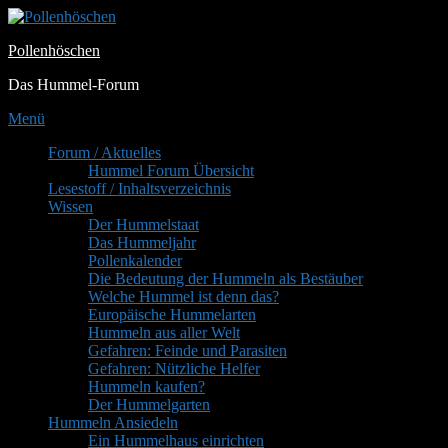
Zum
Inhalt
Pollenhöschen
springen
Das Hummel-Forum
Menü
Primäres
Forum / Aktuelles
Hummel Forum Übersicht
Menü
Lesestoff / Inhaltsverzeichnis
Wissen
Der Hummelstaat
Das Hummeljahr
Pollenkalender
Die Bedeutung der Hummeln als Bestäuber
Welche Hummel ist denn das?
Europäische Hummelarten
Hummeln aus aller Welt
Gefahren: Feinde und Parasiten
Gefahren: Nützliche Helfer
Hummeln kaufen?
Der Hummelgarten
Hummeln Ansiedeln
Ein Hummelhaus einrichten