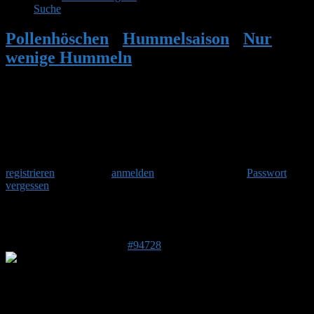
Suche
Pollenhöschen
•
Hummelsaison
•
Nur
wenige Hummeln
•
Antwort auf: Nur
wenige Hummeln
Herzlich Willkommen
Um am Hummelforum teilzunehmen musst Du Dich einmalig
registrieren
und danach
anmelden
. Oder hast Du Dein
Passwort
vergessen
?
Antwort auf: Nur wenige Hummeln
4. Juni 2026 um 11:37 Uhr
#94728
Stefan
Admin
DE 84513
398 m