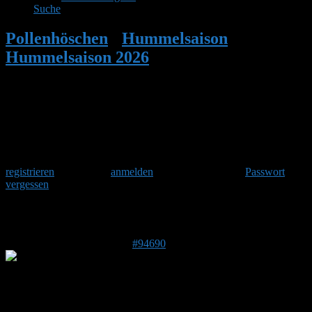
Suche
Pollenhöschen
•
Hummelsaison
•
Hummelsaison 2026
•
Antwort auf:
Hummelsaison 2026
Herzlich Willkommen
Um am Hummelforum teilzunehmen musst Du Dich einmalig
registrieren
und danach
anmelden
. Oder hast Du Dein
Passwort
vergessen
?
Antwort auf: Hummelsaison 2026
31. Mai 2026 um 08:38 Uhr
#94690
Mitsch Keil
Forenmitglied
DE 50129
90m