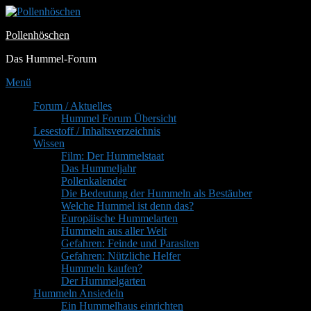
Zum
Inhalt
Pollenhöschen
springen
Das Hummel-Forum
Menü
Primäres
Forum / Aktuelles
Hummel Forum Übersicht
Menü
Lesestoff / Inhaltsverzeichnis
Wissen
Film: Der Hummelstaat
Das Hummeljahr
Pollenkalender
Die Bedeutung der Hummeln als Bestäuber
Welche Hummel ist denn das?
Europäische Hummelarten
Hummeln aus aller Welt
Gefahren: Feinde und Parasiten
Gefahren: Nützliche Helfer
Hummeln kaufen?
Der Hummelgarten
Hummeln Ansiedeln
Ein Hummelhaus einrichten