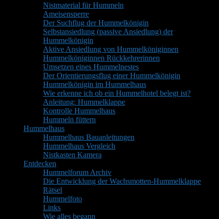
Nistmaterial für Hummeln
Ameisensperre
Der Suchflug der Hummelkönigin
Selbstansiedlung (passive Ansiedlung) der
Hummelkönigin
Aktive Ansiedlung von Hummelköniginnen
Hummelköniginnen Rückkehrerinnen
Umsetzen eines Hummelnestes
Der Orientierungsflug einer Hummelkönigin
Hummelkönigin im Hummelhaus
Wie erkenne ich ob ein Hummelhotel belegt ist?
Anleitung: Hummelklappe
Kontrolle Hummelhaus
Hummeln füttern
Hummelhaus
Hummelhaus Bauanleitungen
Hummelhaus Vergleich
Nistkasten Kamera
Entdecken
Hummelforum Archiv
Die Entwicklung der Wachsmotten-Hummelklappe
Rätsel
Hummelfoto
Links
Wie alles begann