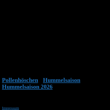
@manfred @stefan
– mal wieder super spannende Beobachtungen, Manfred!
Um das Phänomen besser verstehen zu können wäre es sicher
interessant zu wissen, welches Geschlecht die Larven hatten.
Im Sinne des Verwandtschaftsgrades würde es für Arbeiterinnen ja
Sinn machen, von der Königin gelegte Drohnen-Larven zu
entfernen und eher selbst (näher mit ihnen verwandte Drohnen-
Larven) zu legen und aufzuziehen.
Auf jeden Fall krass, was da zum Ende des Zyklus eines Volkes
abgeht…
LG, Mitsch
Pollenhöschen
•
Hummelsaison
•
Hummelsaison 2026
•
Antwort auf:
Hummelsaison 2026
Impressum
• 07.08.2026 • 12:07 Uhr