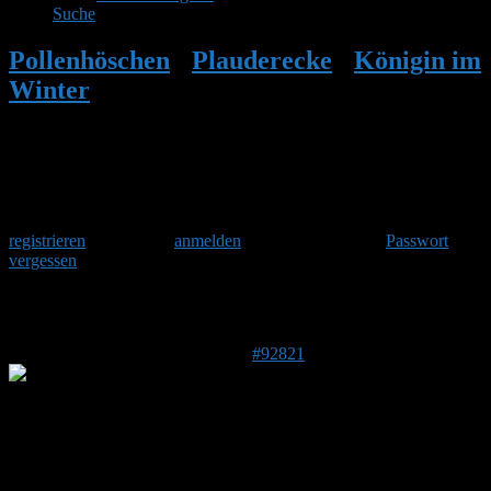
Suche
Pollenhöschen
•
Plauderecke
•
Königin im
Winter
•
Antwort auf: Königin im Winter
Herzlich Willkommen
Um am Hummelforum teilzunehmen musst Du Dich einmalig
registrieren
und danach
anmelden
. Oder hast Du Dein
Passwort
vergessen
?
Antwort auf: Königin im Winter
29. Dezember 2025 um 21:03 Uhr
#92821
Sam
Forenmitglied
Beitragsersteller
CH 6612