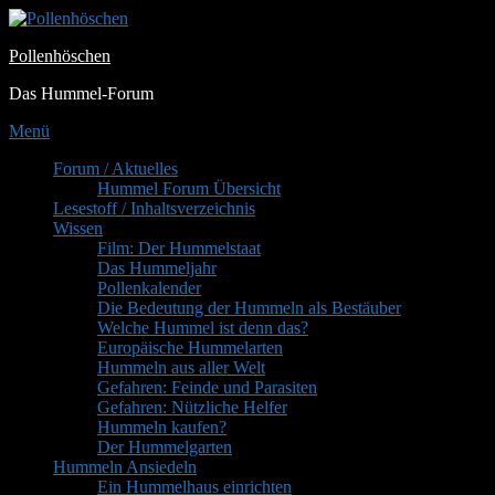
Zum
Inhalt
Pollenhöschen
springen
Das Hummel-Forum
Menü
Primäres
Forum / Aktuelles
Hummel Forum Übersicht
Menü
Lesestoff / Inhaltsverzeichnis
Wissen
Film: Der Hummelstaat
Das Hummeljahr
Pollenkalender
Die Bedeutung der Hummeln als Bestäuber
Welche Hummel ist denn das?
Europäische Hummelarten
Hummeln aus aller Welt
Gefahren: Feinde und Parasiten
Gefahren: Nützliche Helfer
Hummeln kaufen?
Der Hummelgarten
Hummeln Ansiedeln
Ein Hummelhaus einrichten