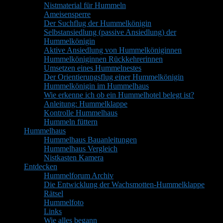
Nistmaterial für Hummeln
Ameisensperre
Der Suchflug der Hummelkönigin
Selbstansiedlung (passive Ansiedlung) der
Hummelkönigin
Aktive Ansiedlung von Hummelköniginnen
Hummelköniginnen Rückkehrerinnen
Umsetzen eines Hummelnestes
Der Orientierungsflug einer Hummelkönigin
Hummelkönigin im Hummelhaus
Wie erkenne ich ob ein Hummelhotel belegt ist?
Anleitung: Hummelklappe
Kontrolle Hummelhaus
Hummeln füttern
Hummelhaus
Hummelhaus Bauanleitungen
Hummelhaus Vergleich
Nistkasten Kamera
Entdecken
Hummelforum Archiv
Die Entwicklung der Wachsmotten-Hummelklappe
Rätsel
Hummelfoto
Links
Wie alles begann