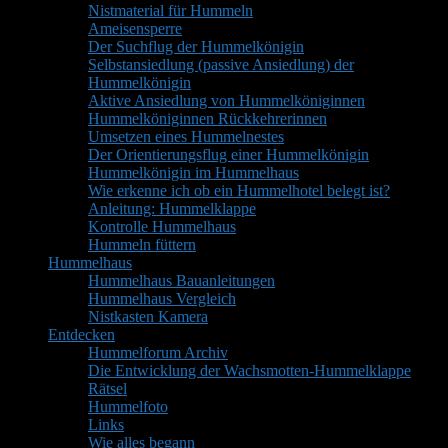
Nistmaterial für Hummeln
Ameisensperre
Der Suchflug der Hummelkönigin
Selbstansiedlung (passive Ansiedlung) der
Hummelkönigin
Aktive Ansiedlung von Hummelköniginnen
Hummelköniginnen Rückkehrerinnen
Umsetzen eines Hummelnestes
Der Orientierungsflug einer Hummelkönigin
Hummelkönigin im Hummelhaus
Wie erkenne ich ob ein Hummelhotel belegt ist?
Anleitung: Hummelklappe
Kontrolle Hummelhaus
Hummeln füttern
Hummelhaus
Hummelhaus Bauanleitungen
Hummelhaus Vergleich
Nistkasten Kamera
Entdecken
Hummelforum Archiv
Die Entwicklung der Wachsmotten-Hummelklappe
Rätsel
Hummelfoto
Links
Wie alles begann