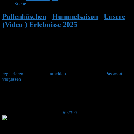
Suche
Pollenhöschen
•
Hummelsaison
•
Unsere
(Video-) Erlebnisse 2025
•
Antwort auf:
Unsere (Video-) Erlebnisse 2025
Herzlich Willkommen
Um am Hummelforum teilzunehmen musst Du Dich einmalig
registrieren
und danach
anmelden
. Oder hast Du Dein
Passwort
vergessen
?
Antwort auf: Unsere (Video-) Erlebnisse
2025
17. August 2025 um 09:41 Uhr
#92395
Makki
Forenmitglied
Beitragsersteller