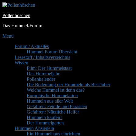
Zum
Inhalt
Pollenhöschen
springen
Das Hummel-Forum
Menü
Primäres
Forum / Aktuelles
Hummel Forum Übersicht
Menü
Lesestoff / Inhaltsverzeichnis
Wissen
Film: Der Hummelstaat
Das Hummeljahr
Pollenkalender
Die Bedeutung der Hummeln als Bestäuber
Welche Hummel ist denn das?
Europäische Hummelarten
Hummeln aus aller Welt
Gefahren: Feinde und Parasiten
Gefahren: Nützliche Helfer
Hummeln kaufen?
Der Hummelgarten
Hummeln Ansiedeln
Ein Hummelhaus einrichten