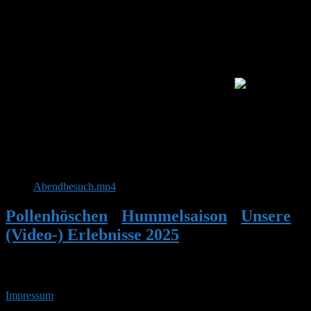
Sieht aus, als waren die beiden zum Besichtigen da, und
geblieben…
Wir haben erst mal zu spät geschaut (so 22h30 rum)
Makki
Foto/Video:
Abendbesuch.mp4
Pollenhöschen
•
Hummelsaison
•
Unsere
(Video-) Erlebnisse 2025
•
Antwort auf:
Unsere (Video-) Erlebnisse 2025
Impressum
• 07.08.2026 • 21:33 Uhr