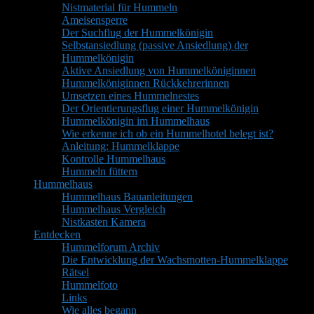
Nistmaterial für Hummeln
Ameisensperre
Der Suchflug der Hummelkönigin
Selbstansiedlung (passive Ansiedlung) der
Hummelkönigin
Aktive Ansiedlung von Hummelköniginnen
Hummelköniginnen Rückkehrerinnen
Umsetzen eines Hummelnestes
Der Orientierungsflug einer Hummelkönigin
Hummelkönigin im Hummelhaus
Wie erkenne ich ob ein Hummelhotel belegt ist?
Anleitung: Hummelklappe
Kontrolle Hummelhaus
Hummeln füttern
Hummelhaus
Hummelhaus Bauanleitungen
Hummelhaus Vergleich
Nistkasten Kamera
Entdecken
Hummelforum Archiv
Die Entwicklung der Wachsmotten-Hummelklappe
Rätsel
Hummelfoto
Links
Wie alles begann