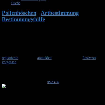
Suche
Pollenhöschen
•
Artbestimmung
•
Bestimmungshilfe
•
Antwort auf:
Bestimmungshilfe
Herzlich Willkommen
Um am Hummelforum teilzunehmen musst Du Dich einmalig
registrieren
und danach
anmelden
. Oder hast Du Dein
Passwort
vergessen
?
Antwort auf: Bestimmungshilfe
9. August 2025 um 19:16 Uhr
#92374
Acinos
Forenmitglied
Beitragsersteller