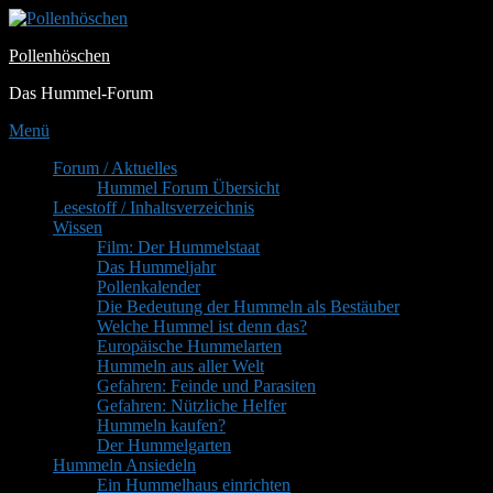
Zum
Inhalt
Pollenhöschen
springen
Das Hummel-Forum
Menü
Primäres
Forum / Aktuelles
Hummel Forum Übersicht
Menü
Lesestoff / Inhaltsverzeichnis
Wissen
Film: Der Hummelstaat
Das Hummeljahr
Pollenkalender
Die Bedeutung der Hummeln als Bestäuber
Welche Hummel ist denn das?
Europäische Hummelarten
Hummeln aus aller Welt
Gefahren: Feinde und Parasiten
Gefahren: Nützliche Helfer
Hummeln kaufen?
Der Hummelgarten
Hummeln Ansiedeln
Ein Hummelhaus einrichten