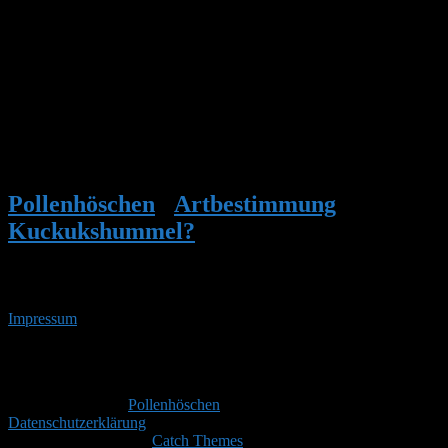
Hi Lena,
eine Kuckuckshummel ist das glaube ich nicht. Die transparenten
Flügel sprechen dagegen und auch die Sammelkörbchen für Pollen
meine ich zu erkennen (fehlt bei Kuckuckshummeln).
Ich tippe auf Bombus humilis, die Veränderliche Hummel…
LG
Pollenhöschen
•
Artbestimmung
•
Kuckukshummel?
•
Antwort auf:
Kuckukshummel?
Impressum
• 10.08.2026 • 11:42 Uhr
YouTube
RSS-
Feed
Copyright © 2026
Pollenhöschen
. Alle Rechte vorbehalten.
Datenschutzerklärung
Theme: Catch Box by
Catch Themes