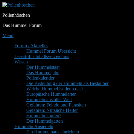
Zum
Inhalt
Pollenhöschen
springen
Das Hummel-Forum
Menü
Primäres
Forum / Aktuelles
Hummel Forum Übersicht
Menü
Lesestoff / Inhaltsverzeichnis
Wissen
Der Hummelstaat
Das Hummeljahr
Pollenkalender
Die Bedeutung der Hummeln als Bestäuber
Welche Hummel ist denn das?
Europäische Hummelarten
Hummeln aus aller Welt
Gefahren: Feinde und Parasiten
Gefahren: Nützliche Helfer
Hummeln kaufen?
Der Hummelgarten
Hummeln Ansiedeln
Ein Hummelhaus einrichten