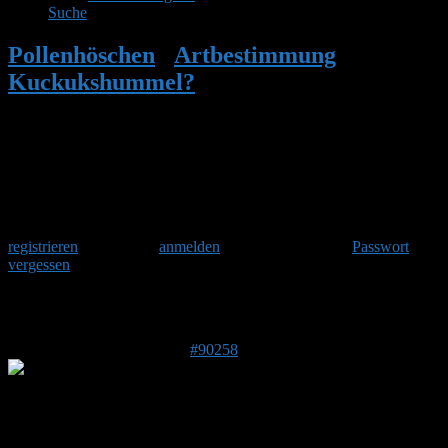
Suche
Pollenhöschen
•
Artbestimmung
•
Kuckukshummel?
•
Antwort auf:
Kuckukshummel?
Herzlich Willkommen
Um am Hummelforum teilzunehmen musst Du Dich einmalig
registrieren
und danach
anmelden
. Oder hast Du Dein
Passwort
vergessen
?
Antwort auf: Kuckukshummel?
10. Mai 2025 um 13:17 Uhr
#90258
Frederik
Forenmitglied
DE 53347
136 m