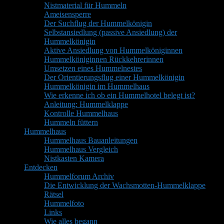
Nistmaterial für Hummeln
Ameisensperre
Der Suchflug der Hummelkönigin
Selbstansiedlung (passive Ansiedlung) der
Hummelkönigin
Aktive Ansiedlung von Hummelköniginnen
Hummelköniginnen Rückkehrerinnen
Umsetzen eines Hummelnestes
Der Orientierungsflug einer Hummelkönigin
Hummelkönigin im Hummelhaus
Wie erkenne ich ob ein Hummelhotel belegt ist?
Anleitung: Hummelklappe
Kontrolle Hummelhaus
Hummeln füttern
Hummelhaus
Hummelhaus Bauanleitungen
Hummelhaus Vergleich
Nistkasten Kamera
Entdecken
Hummelforum Archiv
Die Entwicklung der Wachsmotten-Hummelklappe
Rätsel
Hummelfoto
Links
Wie alles begann