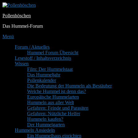
Zum
Inhalt
Pollenhöschen
springen
Das Hummel-Forum
Menü
Primäres
Forum / Aktuelles
Hummel Forum Übersicht
Menü
Lesestoff / Inhaltsverzeichnis
Wissen
Film: Der Hummelstaat
Das Hummeljahr
Pollenkalender
Die Bedeutung der Hummeln als Bestäuber
Welche Hummel ist denn das?
Europäische Hummelarten
Hummeln aus aller Welt
Gefahren: Feinde und Parasiten
Gefahren: Nützliche Helfer
Hummeln kaufen?
Der Hummelgarten
Hummeln Ansiedeln
Ein Hummelhaus einrichten