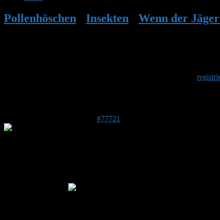
Pollenhöschen
•
Insekten
•
Wenn der Jäger 
Herzlich Willkommen
Um am Hummelforum teilzunehmen musst Du Dich einmalig
registri
Antwort auf: Wenn der Jäger selbst als Be
24. April 2023 um 23:22 Uhr
#77721
Katrin
Forenmitglied
Beitragsersteller
DE 18311
13 m
Immer wieder gerne
„Das Glück ist das einzige, das sich verdoppelt, wenn man es teilt“. 