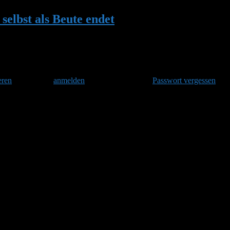
selbst als Beute endet
•
Antwort auf: Wenn d
eren
und danach
anmelden
. Oder hast Du Dein
Passwort vergessen
?
ute endet
Albert Schweitzer hat Recht!