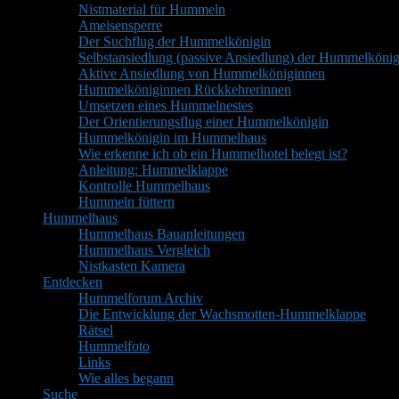
Nistmaterial für Hummeln
Ameisensperre
Der Suchflug der Hummelkönigin
Selbstansiedlung (passive Ansiedlung) der Hummelkönig
Aktive Ansiedlung von Hummelköniginnen
Hummelköniginnen Rückkehrerinnen
Umsetzen eines Hummelnestes
Der Orientierungsflug einer Hummelkönigin
Hummelkönigin im Hummelhaus
Wie erkenne ich ob ein Hummelhotel belegt ist?
Anleitung: Hummelklappe
Kontrolle Hummelhaus
Hummeln füttern
Hummelhaus
Hummelhaus Bauanleitungen
Hummelhaus Vergleich
Nistkasten Kamera
Entdecken
Hummelforum Archiv
Die Entwicklung der Wachsmotten-Hummelklappe
Rätsel
Hummelfoto
Links
Wie alles begann
Suche