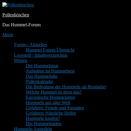
Zum
Inhalt
Pollenhöschen
springen
Das Hummel-Forum
Menü
Primäres
Forum / Aktuelles
Hummel Forum Übersicht
Menü
Lesestoff / Inhaltsverzeichnis
Wissen
Der Hummelstaat
Aufgaben im Hummelnest
Das Hummeljahr
Pollenkalender
Die Bedeutung der Hummeln als Bestäuber
Welche Hummel ist denn das?
Europäische Hummelarten
Hummeln aus aller Welt
Gefahren: Feinde und Parasiten
Gefahren: Nützliche Helfer
Hummeln kaufen?
Der Hummelgarten
Hummeln Ansiedeln