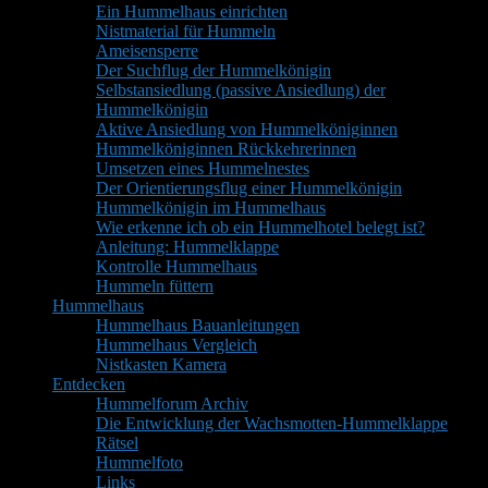
Ein Hummelhaus einrichten
Nistmaterial für Hummeln
Ameisensperre
Der Suchflug der Hummelkönigin
Selbstansiedlung (passive Ansiedlung) der
Hummelkönigin
Aktive Ansiedlung von Hummelköniginnen
Hummelköniginnen Rückkehrerinnen
Umsetzen eines Hummelnestes
Der Orientierungsflug einer Hummelkönigin
Hummelkönigin im Hummelhaus
Wie erkenne ich ob ein Hummelhotel belegt ist?
Anleitung: Hummelklappe
Kontrolle Hummelhaus
Hummeln füttern
Hummelhaus
Hummelhaus Bauanleitungen
Hummelhaus Vergleich
Nistkasten Kamera
Entdecken
Hummelforum Archiv
Die Entwicklung der Wachsmotten-Hummelklappe
Rätsel
Hummelfoto
Links