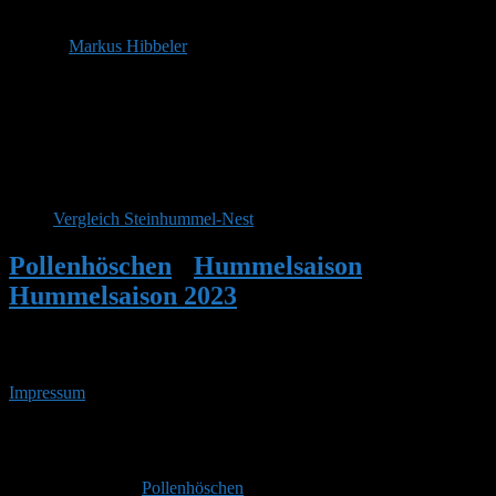
398 m
Hallo @
Markus Hibbeler
!
Ja da habe ich auch schon einiges beobachten dürfen.
Bei mir hatten sich mal zwei Steinhummelköniginnen – beides wohl
Rückkehrerinnen (gehen über die Klappe ins Haus obwohl der
Vorbau offen steht) – etwa gleichzeitig angesiedelt. Trotzdem völlig
unterschiedliche Nestentwicklung.
Vergleich Steinhummel-Nest
Pollenhöschen
•
Hummelsaison
•
Hummelsaison 2023
•
Antwort auf:
Hummelsaison 2023
Impressum
• 10.08.2026 • 21:22 Uhr
YouTube
RSS-
Feed
Copyright © 2026
Pollenhöschen
. Alle Rechte vorbehalten.