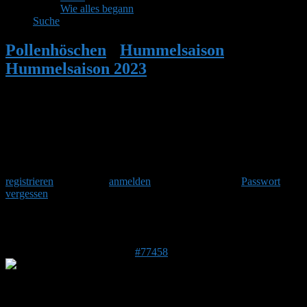
Wie alles begann
Suche
Pollenhöschen
•
Hummelsaison
•
Hummelsaison 2023
•
Antwort auf:
Hummelsaison 2023
Herzlich Willkommen
Um am Hummelforum teilzunehmen musst Du Dich einmalig
registrieren
und danach
anmelden
. Oder hast Du Dein
Passwort
vergessen
?
Antwort auf: Hummelsaison 2023
21. April 2023 um 00:24 Uhr
#77458
Stefan
Admin
DE 84513