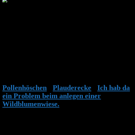
Ueli
Forenmitglied
CH-5000
370 m
Klappertopf-Samen findet man in der Natur mit etwas Glück gleich
massenhaft, ich habe in nächster Umgebung (Flussufer, Stadt-
Naherholungsgebiet) schon mehrere Stellen entdeckt. Auch auf
einer Bergwanderung habe ich mir anfangs August die Taschen
davon vollgestopft, wenn der Klappertopf versamen kann, wächst er
in lockerer Vegetation üppig. Hier in der Nähe ist er früher reif, so
Ende Juni. Die Samen müssen einen Frost durchmachen
(Kaltkeimer), wie weiter oben schon erwähnt, darum im Herbst
säen.
Pollenhöschen
•
Plauderecke
•
Ich hab da
ein Problem beim anlegen einer
Wildblumenwiese.
•
Antwort auf: Ich hab
da ein Problem beim anlegen einer
Wildblumenwiese.