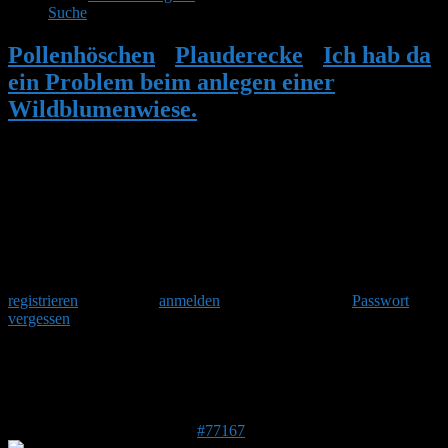
Suche
Pollenhöschen
•
Plauderecke
•
Ich hab da
ein Problem beim anlegen einer
Wildblumenwiese.
•
Antwort auf: Ich hab
da ein Problem beim anlegen einer
Wildblumenwiese.
Herzlich Willkommen
Um am Hummelforum teilzunehmen musst Du Dich einmalig
registrieren
und danach
anmelden
. Oder hast Du Dein
Passwort
vergessen
?
Antwort auf: Ich hab da ein Problem
beim anlegen einer Wildblumenwiese.
14. April 2023 um 20:44 Uhr
#77167