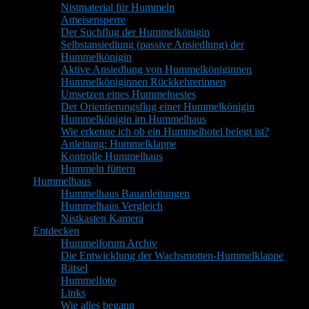
Nistmaterial für Hummeln
Ameisensperre
Der Suchflug der Hummelkönigin
Selbstansiedlung (passive Ansiedlung) der
Hummelkönigin
Aktive Ansiedlung von Hummelköniginnen
Hummelköniginnen Rückkehrerinnen
Umsetzen eines Hummelnestes
Der Orientierungsflug einer Hummelkönigin
Hummelkönigin im Hummelhaus
Wie erkenne ich ob ein Hummelhotel belegt ist?
Anleitung: Hummelklappe
Kontrolle Hummelhaus
Hummeln füttern
Hummelhaus
Hummelhaus Bauanleitungen
Hummelhaus Vergleich
Nistkasten Kamera
Entdecken
Hummelforum Archiv
Die Entwicklung der Wachsmotten-Hummelklappe
Rätsel
Hummelfoto
Links
Wie alles begann