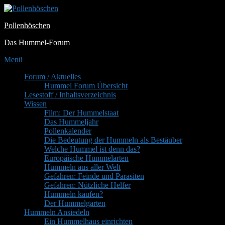
Zum
Inhalt
Pollenhöschen
springen
Das Hummel-Forum
Menü
Primäres
Forum / Aktuelles
Hummel Forum Übersicht
Menü
Lesestoff / Inhaltsverzeichnis
Wissen
Film: Der Hummelstaat
Das Hummeljahr
Pollenkalender
Die Bedeutung der Hummeln als Bestäuber
Welche Hummel ist denn das?
Europäische Hummelarten
Hummeln aus aller Welt
Gefahren: Feinde und Parasiten
Gefahren: Nützliche Helfer
Hummeln kaufen?
Der Hummelgarten
Hummeln Ansiedeln
Ein Hummelhaus einrichten