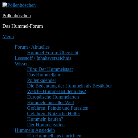
Zum
Inhalt
Pollenhöschen
springen
Das Hummel-Forum
Menü
Primäres
Forum / Aktuelles
Hummel Forum Übersicht
Menü
Lesestoff / Inhaltsverzeichnis
Wissen
Film: Der Hummelstaat
Das Hummeljahr
Pollenkalender
Die Bedeutung der Hummeln als Bestäuber
Welche Hummel ist denn das?
Europäische Hummelarten
Hummeln aus aller Welt
Gefahren: Feinde und Parasiten
Gefahren: Nützliche Helfer
Hummeln kaufen?
Der Hummelgarten
Hummeln Ansiedeln
Ein Hummelhaus einrichten