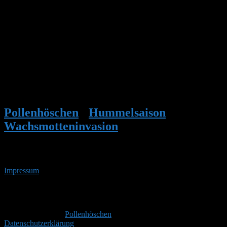
Hallo!
Kommt drauf an, wie weit das Nest zu dieser Zeit ist.
Meine Erd- und Baumhummel sind fertig. Bei meinen
Steinhummeln gibt es bei einem Nest jetzt erste Königinnen.
Ackerhummeln brauchen sicher noch etwas Zeit. Die sind immer
die letzten.
Sind die Königinnen ausgeflogen ist alles OK. Davor nicht.
Pollenhöschen
•
Hummelsaison
•
Wachsmotteninvasion
•
Antwort auf:
Wachsmotteninvasion
Impressum
• 06.08.2026 • 15:21 Uhr
YouTube
RSS-
Feed
Copyright © 2026
Pollenhöschen
. Alle Rechte vorbehalten.
Datenschutzerklärung