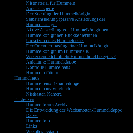
Nistmaterial für Hummeln
Ameisensperre
Der Suchflug der Hummelkönigin
Selbstansiedlung (passive Ansiedlung) der
Hummelkönigin
Aktive Ansiedlung von Hummelköniginnen
Hummelköniginnen Rückkehrerinnen
Umsetzen eines Hummelnestes
Der Orientierungsflug einer Hummelkönigin
Hummelkönigin im Hummelhaus
Wie erkenne ich ob ein Hummelhotel belegt ist?
Anleitung: Hummelklappe
Kontrolle Hummelhaus
Hummeln füttern
Hummelhaus
Hummelhaus Bauanleitungen
Hummelhaus Vergleich
Nistkasten Kamera
Entdecken
Hummelforum Archiv
Die Entwicklung der Wachsmotten-Hummelklappe
Rätsel
Hummelfoto
Links
Wie alles begann