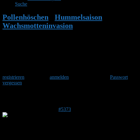
Suche
Pollenhöschen
•
Hummelsaison
•
Wachsmotteninvasion
•
Antwort auf:
Wachsmotteninvasion
Herzlich Willkommen
Um am Hummelforum teilzunehmen musst Du Dich einmalig
registrieren
und danach
anmelden
. Oder hast Du Dein
Passwort
vergessen
?
Antwort auf: Wachsmotteninvasion
30. Juli 2017 um 10:31 Uhr
#5373
Stefan
Admin
DE 84513
398 m