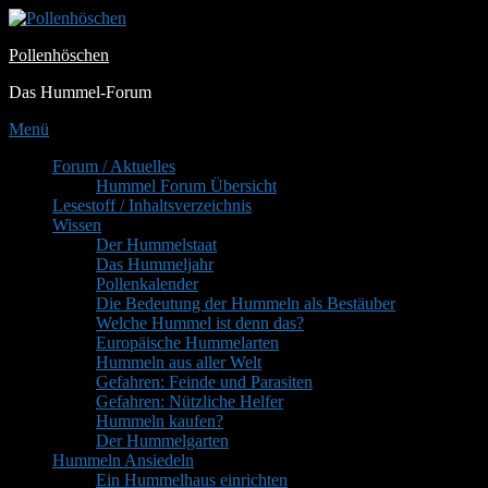
Zum
Inhalt
Pollenhöschen
springen
Das Hummel-Forum
Menü
Primäres
Forum / Aktuelles
Hummel Forum Übersicht
Menü
Lesestoff / Inhaltsverzeichnis
Wissen
Der Hummelstaat
Das Hummeljahr
Pollenkalender
Die Bedeutung der Hummeln als Bestäuber
Welche Hummel ist denn das?
Europäische Hummelarten
Hummeln aus aller Welt
Gefahren: Feinde und Parasiten
Gefahren: Nützliche Helfer
Hummeln kaufen?
Der Hummelgarten
Hummeln Ansiedeln
Ein Hummelhaus einrichten