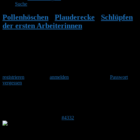
Suche
Pollenhöschen
•
Plauderecke
•
Schlüpfen
der ersten Arbeiterinnen
•
Antwort auf:
Schlüpfen der ersten Arbeiterinnen
Herzlich Willkommen
Um am Hummelforum teilzunehmen musst Du Dich einmalig
registrieren
und danach
anmelden
. Oder hast Du Dein
Passwort
vergessen
?
Antwort auf: Schlüpfen der ersten
Arbeiterinnen
23. April 2017 um 12:54 Uhr
#4332
Stefan
Admin
Beitragsersteller