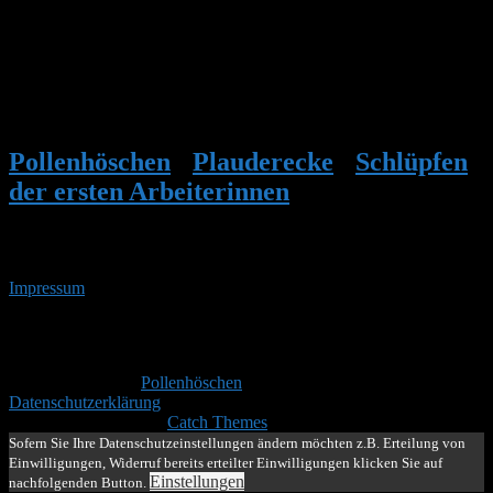
DE 84513
398 m
Juhu!!!! Ich habe jetzt tatsächlich die ersten kleinen Arbeiterinnen
schwer beladen einfliegen sehen. Super. Es hat geklappt!!!! was für
ein schöner Anblick!!!! :angel:
Pollenhöschen
•
Plauderecke
•
Schlüpfen
der ersten Arbeiterinnen
•
Antwort auf:
Schlüpfen der ersten Arbeiterinnen
Impressum
• 09.08.2026 • 00:15 Uhr
YouTube
RSS-
Feed
Copyright © 2026
Pollenhöschen
. Alle Rechte vorbehalten.
Datenschutzerklärung
Theme: Catch Box by
Catch Themes
Nach
Sofern Sie Ihre Datenschutzeinstellungen ändern möchten z.B. Erteilung von
oben
Einwilligungen, Widerruf bereits erteilter Einwilligungen klicken Sie auf
scrollen
Einstellungen
nachfolgenden Button.