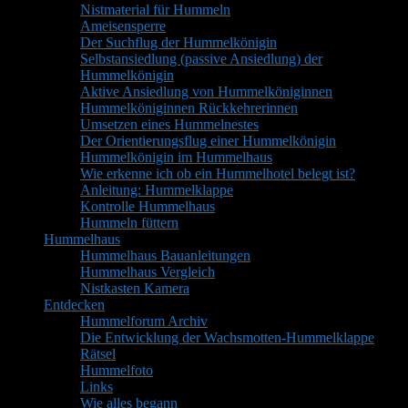
Nistmaterial für Hummeln
Ameisensperre
Der Suchflug der Hummelkönigin
Selbstansiedlung (passive Ansiedlung) der
Hummelkönigin
Aktive Ansiedlung von Hummelköniginnen
Hummelköniginnen Rückkehrerinnen
Umsetzen eines Hummelnestes
Der Orientierungsflug einer Hummelkönigin
Hummelkönigin im Hummelhaus
Wie erkenne ich ob ein Hummelhotel belegt ist?
Anleitung: Hummelklappe
Kontrolle Hummelhaus
Hummeln füttern
Hummelhaus
Hummelhaus Bauanleitungen
Hummelhaus Vergleich
Nistkasten Kamera
Entdecken
Hummelforum Archiv
Die Entwicklung der Wachsmotten-Hummelklappe
Rätsel
Hummelfoto
Links
Wie alles begann