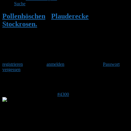
Suche
Pollenhöschen
•
Plauderecke
•
Stockrosen.
•
Antwort auf: Stockrosen.
Herzlich Willkommen
Um am Hummelforum teilzunehmen musst Du Dich einmalig
registrieren
und danach
anmelden
. Oder hast Du Dein
Passwort
vergessen
?
Antwort auf: Stockrosen.
21. April 2017 um 12:11 Uhr
#4300
Anonym
Ein absoluter Traum!!!
Stockrosen mag ich auch sehr, leider ist da oft der Malvenrost drauf.