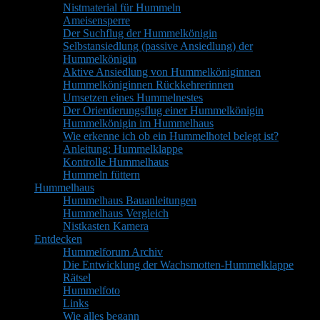
Nistmaterial für Hummeln
Ameisensperre
Der Suchflug der Hummelkönigin
Selbstansiedlung (passive Ansiedlung) der
Hummelkönigin
Aktive Ansiedlung von Hummelköniginnen
Hummelköniginnen Rückkehrerinnen
Umsetzen eines Hummelnestes
Der Orientierungsflug einer Hummelkönigin
Hummelkönigin im Hummelhaus
Wie erkenne ich ob ein Hummelhotel belegt ist?
Anleitung: Hummelklappe
Kontrolle Hummelhaus
Hummeln füttern
Hummelhaus
Hummelhaus Bauanleitungen
Hummelhaus Vergleich
Nistkasten Kamera
Entdecken
Hummelforum Archiv
Die Entwicklung der Wachsmotten-Hummelklappe
Rätsel
Hummelfoto
Links
Wie alles begann