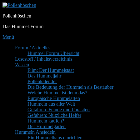
Zum
Inhalt
Pollenhöschen
springen
Das Hummel-Forum
Menü
Primäres
Forum / Aktuelles
Hummel Forum Übersicht
Menü
Lesestoff / Inhaltsverzeichnis
Wissen
Film: Der Hummelstaat
Das Hummeljahr
Pollenkalender
Die Bedeutung der Hummeln als Bestäuber
Welche Hummel ist denn das?
Europäische Hummelarten
Hummeln aus aller Welt
Gefahren: Feinde und Parasiten
Gefahren: Nützliche Helfer
Hummeln kaufen?
Der Hummelgarten
Hummeln Ansiedeln
Ein Hummelhaus einrichten