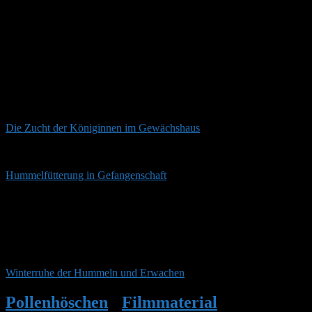
Beitragsersteller
Es gibt noch eine polnische Variante der Massenproduktion von
Hummeln. Hier bekommt man etwas mehr Einblick, wie man
“künstlich” die Jung-Königinnen überwintert und dann im Frühjahr
zur “Produktion” vorbereitet.
Die Zucht der Königinnen im Gewächshaus
und so werden die Hummeln gefüttert, mit Pollen-Peletts
Hummelfütterung in Gefangenschaft
Nach der natürlichen Befruchtung im Gewächshaus wird ein
Erdhaufen hingeschüttet, wo die Jung-Königinnen sich für den
Winterschlaf einbuddeln können. Im Frühjahr werden sie mit der
Pinzette ausgegraben und einzeln in Plastikboxen, zur
Nestgründung, gesetzt.
Winterruhe der Hummeln und Erwachen
Pollenhöschen
•
Filmmaterial
•