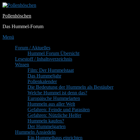
Zum
Inhalt
Pollenhöschen
springen
Das Hummel-Forum
Menü
Primäres
Forum / Aktuelles
Hummel Forum Übersicht
Menü
Lesestoff / Inhaltsverzeichnis
Wissen
Film: Der Hummelstaat
Das Hummeljahr
Pollenkalender
Die Bedeutung der Hummeln als Bestäuber
Welche Hummel ist denn das?
Europäische Hummelarten
Hummeln aus aller Welt
Gefahren: Feinde und Parasiten
Gefahren: Nützliche Helfer
Hummeln kaufen?
Der Hummelgarten
Hummeln Ansiedeln
Ein Hummelhaus einrichten