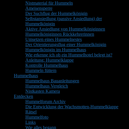
Nistmaterial für Hummeln
Ameisensperre
Der Suchflug der Hummelkönigin
Selbstansiedlung (passive Ansiedlung) der
Hummelkönigin
Aktive Ansiedlung von Hummelköniginnen
Hummelköniginnen Rückkehrerinnen
Umsetzen eines Hummelnestes
Der Orientierungsflug einer Hummelkönigin
Hummelkönigin im Hummelhaus
Wie erkenne ich ob ein Hummelhotel belegt ist?
Anleitung: Hummelklappe
Kontrolle Hummelhaus
Hummeln füttern
Hummelhaus
Hummelhaus Bauanleitungen
Hummelhaus Vergleich
Nistkasten Kamera
Entdecken
Hummelforum Archiv
Die Entwicklung der Wachsmotten-Hummelklappe
Rätsel
Hummelfoto
Links
Wie alles begann