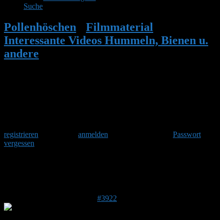
Suche
Pollenhöschen
•
Filmmaterial
•
Interessante Videos Hummeln, Bienen u.
andere
•
Antwort auf: Interessante Videos
Hummeln, Bienen u. andere
Herzlich Willkommen
Um am Hummelforum teilzunehmen musst Du Dich einmalig
registrieren
und danach
anmelden
. Oder hast Du Dein
Passwort
vergessen
?
Antwort auf: Interessante Videos
Hummeln, Bienen u. andere
20. März 2017 um 18:06 Uhr
#3922
Detter
Forenmitglied