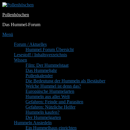
Zum
Inhalt
Pollenhöschen
springen
Das Hummel-Forum
Menü
Primäres
Forum / Aktuelles
Hummel Forum Übersicht
Menü
Lesestoff / Inhaltsverzeichnis
Wissen
Film: Der Hummelstaat
Das Hummeljahr
Pollenkalender
Die Bedeutung der Hummeln als Bestäuber
Welche Hummel ist denn das?
Europäische Hummelarten
Hummeln aus aller Welt
Gefahren: Feinde und Parasiten
Gefahren: Nützliche Helfer
Hummeln kaufen?
Der Hummelgarten
Hummeln Ansiedeln
Ein Hummelhaus einrichten