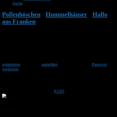
Suche
Pollenhöschen
•
Hummelhäuser
•
Hallo
aus Franken
•
Antwort auf: Hallo aus
Franken
Herzlich Willkommen
Um am Hummelforum teilzunehmen musst Du Dich einmalig
registrieren
und danach
anmelden
. Oder hast Du Dein
Passwort
vergessen
?
Antwort auf: Hallo aus Franken
29. Januar 2017 um 08:51 Uhr
#3293
Anonym