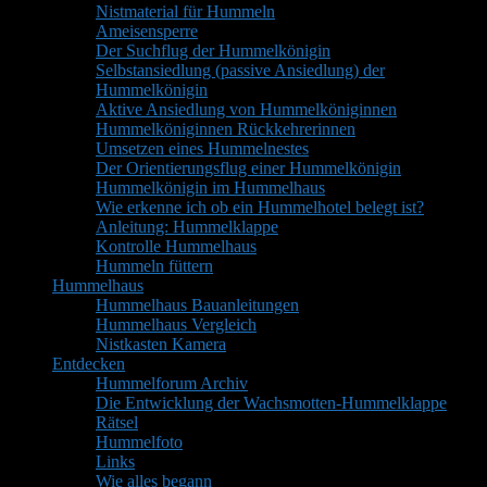
Nistmaterial für Hummeln
Ameisensperre
Der Suchflug der Hummelkönigin
Selbstansiedlung (passive Ansiedlung) der
Hummelkönigin
Aktive Ansiedlung von Hummelköniginnen
Hummelköniginnen Rückkehrerinnen
Umsetzen eines Hummelnestes
Der Orientierungsflug einer Hummelkönigin
Hummelkönigin im Hummelhaus
Wie erkenne ich ob ein Hummelhotel belegt ist?
Anleitung: Hummelklappe
Kontrolle Hummelhaus
Hummeln füttern
Hummelhaus
Hummelhaus Bauanleitungen
Hummelhaus Vergleich
Nistkasten Kamera
Entdecken
Hummelforum Archiv
Die Entwicklung der Wachsmotten-Hummelklappe
Rätsel
Hummelfoto
Links
Wie alles begann