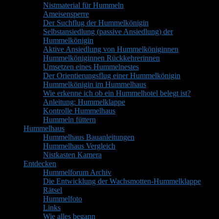
Nistmaterial für Hummeln
Ameisensperre
Der Suchflug der Hummelkönigin
Selbstansiedlung (passive Ansiedlung) der
Hummelkönigin
Aktive Ansiedlung von Hummelköniginnen
Hummelköniginnen Rückkehrerinnen
Umsetzen eines Hummelnestes
Der Orientierungsflug einer Hummelkönigin
Hummelkönigin im Hummelhaus
Wie erkenne ich ob ein Hummelhotel belegt ist?
Anleitung: Hummelklappe
Kontrolle Hummelhaus
Hummeln füttern
Hummelhaus
Hummelhaus Bauanleitungen
Hummelhaus Vergleich
Nistkasten Kamera
Entdecken
Hummelforum Archiv
Die Entwicklung der Wachsmotten-Hummelklappe
Rätsel
Hummelfoto
Links
Wie alles begann