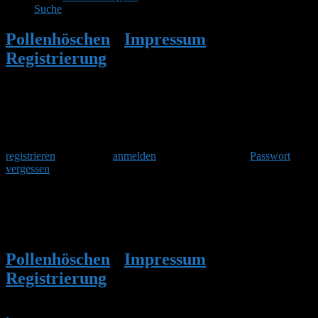
Suche
Pollenhöschen
•
Impressum
•
Registrierung
•
Registrierung Erfolgreich
Herzlich Willkommen
Um am Hummelforum teilzunehmen musst Du Dich einmalig
registrieren
und danach
anmelden
. Oder hast Du Dein
Passwort
vergessen
?
Registrierung Erfolgreich
Du kannst sofort los legen! Viel Spass!
Pollenhöschen
•
Impressum
•
Registrierung
•
Registrierung Erfolgreich