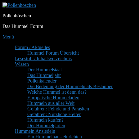
Zum
Inhalt
Pollenhöschen
springen
Das Hummel-Forum
Menü
Primäres
Forum / Aktuelles
Hummel Forum Übersicht
Menü
Lesestoff / Inhaltsverzeichnis
Wissen
Der Hummelstaat
Das Hummeljahr
Pollenkalender
Die Bedeutung der Hummeln als Bestäuber
Welche Hummel ist denn das?
Europäische Hummelarten
Hummeln aus aller Welt
Gefahren: Feinde und Parasiten
Gefahren: Nützliche Helfer
Hummeln kaufen?
Der Hummelgarten
Hummeln Ansiedeln
Ein Hummelhaus einrichten